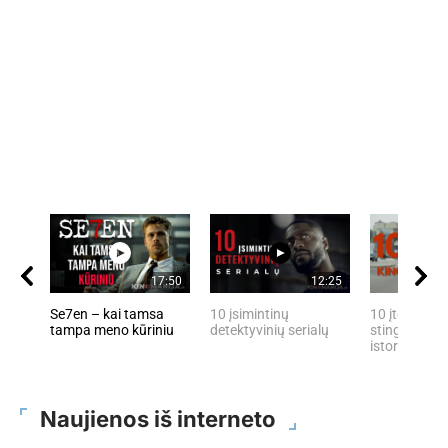
17:50
12:25
Se7en – kai tamsa
10 įsimintinų
10 įtemptų, 
tampa meno kūriniu
detektyvinių serialų
stingdančių 
istorijų
Naujienos iš interneto