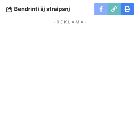
Bendrinti šį straipsnį
- R E K L A M A -