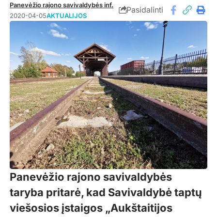
Panevėžio rajono savivaldybės inf.
Pasidalinti
2020-04-05
AKTUALIJOS
Panevėžio rajono savivaldybės
taryba pritarė, kad Savivaldybė taptų
viešosios įstaigos „Aukštaitijos