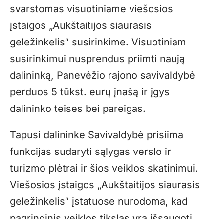
svarstomas visuotiniame viešosios
įstaigos „Aukštaitijos siaurasis
geležinkelis“ susirinkime. Visuotiniam
susirinkimui nusprendus priimti naują
dalininką, Panevėžio rajono savivaldybė
perduos 5 tūkst. eurų įnašą ir įgys
dalininko teises bei pareigas.
Tapusi dalininke Savivaldybė prisiima
funkcijas sudaryti sąlygas verslo ir
turizmo plėtrai ir šios veiklos skatinimui.
Viešosios įstaigos „Aukštaitijos siaurasis
geležinkelis“ įstatuose nurodoma, kad
pagrindinis veiklos tikslas yra išsaugoti