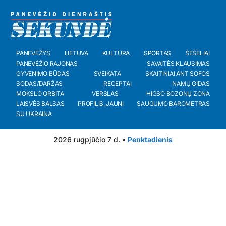
PANEVĖŽYS
LIETUVA
KULTŪRA
SPORTAS
ŠEŠĖLIAI
PANEVĖŽIO RAJONAS
SAVAITĖS KLAUSIMAS
GYVENIMO BŪDAS
SVEIKATA
SKAITINIAI ANT SOFOS
SODAS/DARŽAS
RECEPTAI
NAMŲ GIDAS
MOKSLO ORBITA
VERSLAS
HIGSO BOZONŲ ZONA
LAISVĖS BALSAS
PROFILIS_JAUNI
SAUGUMO BAROMETRAS
SU UKRAINA
2026 rugpjūčio 7 d. •
Penktadienis