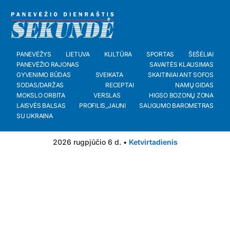
PANEVĖŽYS
LIETUVA
KULTŪRA
SPORTAS
ŠEŠĖLIAI
PANEVĖŽIO RAJONAS
SAVAITĖS KLAUSIMAS
GYVENIMO BŪDAS
SVEIKATA
SKAITINIAI ANT SOFOS
SODAS/DARŽAS
RECEPTAI
NAMŲ GIDAS
MOKSLO ORBITA
VERSLAS
HIGSO BOZONŲ ZONA
LAISVĖS BALSAS
PROFILIS_JAUNI
SAUGUMO BAROMETRAS
SU UKRAINA
2026 rugpjūčio 6 d. •
Ketvirtadienis