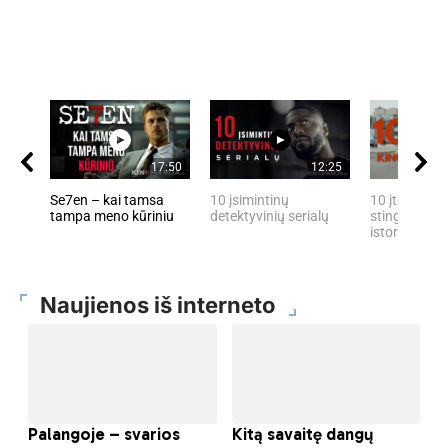
17:50
12:25
Se7en – kai tamsa
10 įsimintinų
10 įtemptų, 
tampa meno kūriniu
detektyvinių serialų
stingdančių 
istorijų
Naujienos iš interneto