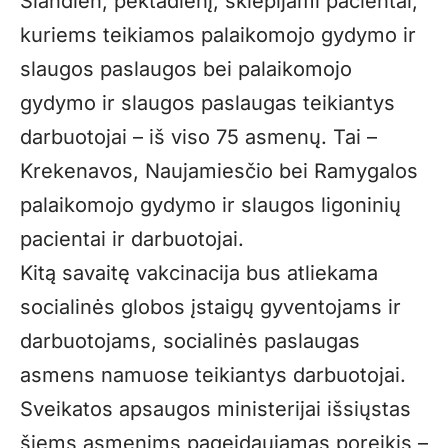
Šiandien, pektadienį, skiepijami pacientai,
kuriems teikiamos palaikomojo gydymo ir
slaugos paslaugos bei palaikomojo
gydymo ir slaugos paslaugas teikiantys
darbuotojai – iš viso 75 asmenų. Tai –
Krekenavos, Naujamiesčio bei Ramygalos
palaikomojo gydymo ir slaugos ligoninių
pacientai ir darbuotojai.
Kitą savaitę vakcinacija bus atliekama
socialinės globos įstaigų gyventojams ir
darbuotojams, socialinės paslaugas
asmens namuose teikiantys darbuotojai.
Sveikatos apsaugos ministerijai išsiųstas
šiems asmenims pageidaujamas poreikis –