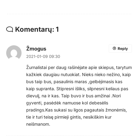
Komentarų: 1
Žmogus
Reply
2021-01-09 09:30
Žurnalistai per daug rašinėjate apie skiepus, tarytum
kažkiek daugiau nutuokiat. Nieks nieko nežino, kaip
bus taip bus, pasaulinis maras ,gelbėjimasis kas
kaip supranta. Stipresni išliks, silpnesni keliaus pas
dievulį, na ir kas. Taip buvo ir bus amžinai .Nori
gyventi, pasėdėk namuose kol debesėlis
pradings.Kas sukasi su ligos pagautais žmonėmis,
tie ir turi teisę pirmieji gintis, nesikiškim kur
neišmanom.