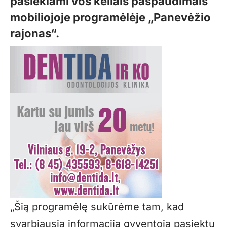
pasiekiami vos keliais paspaudimais
mobiliojoje programėlėje „Panevėžio
rajonas“.
„Šią programėlę sukūrėme tam, kad
svarbiausia informacija gyventoją pasiektų