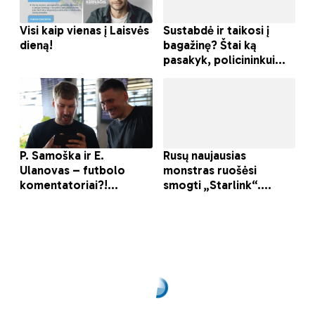
Ruošiamasi gaivinti