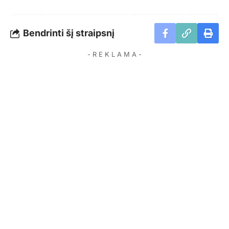
Bendrinti šį straipsnį
- R E K L A M A -