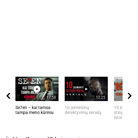
17:50
12:25
Se7en – kai tamsa
10 įsimintinų
10 įtemptų, 
tampa meno kūriniu
detektyvinių serialų
stingdančių 
istorijų