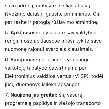
savo adresą, matysite tikslias atliekų
išvežimo datas ir gausite priminimus. Čia
pat rasite ir patogią rūšiavimo atmintinę.
Apklausos:
dalyvaukite savivaldybės
rengiamose apklausose ir išsakykite savo
nuomonę rajonui svarbiais klausimais.
Saugumas:
programėlė yra saugi –
vartotojų tapatybė patvirtinama per
Elektroninius valdžios vartus (VIISP), todėl
jūsų duomenys išlieka apsaugoti.
Naujiena jau greitai:
šią vasarą
programėlę papildys ir viešojo transporto