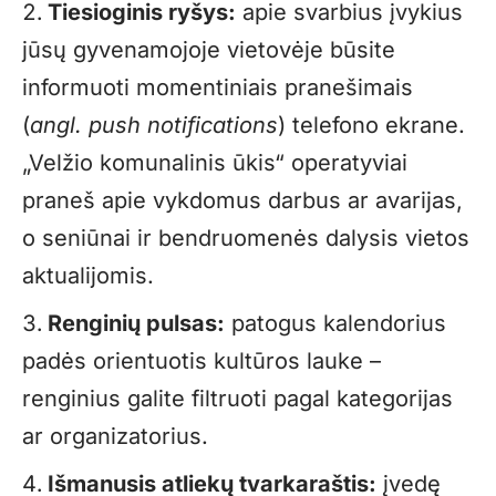
Tiesioginis ryšys:
apie svarbius įvykius
jūsų gyvenamojoje vietovėje būsite
informuoti momentiniais pranešimais
(
angl. push notifications
) telefono ekrane.
„Velžio komunalinis ūkis“ operatyviai
praneš apie vykdomus darbus ar avarijas,
o seniūnai ir bendruomenės dalysis vietos
aktualijomis.
Renginių pulsas:
patogus kalendorius
padės orientuotis kultūros lauke –
renginius galite filtruoti pagal kategorijas
ar organizatorius.
Išmanusis atliekų tvarkaraštis:
įvedę