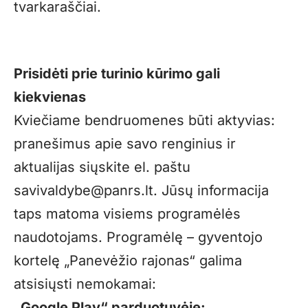
tvarkaraščiai.
Prisidėti prie turinio kūrimo gali
kiekvienas
Kviečiame bendruomenes būti aktyvias:
pranešimus apie savo renginius ir
aktualijas siųskite el. paštu
savivaldybe@panrs.lt
. Jūsų informacija
taps matoma visiems programėlės
naudotojams. Programėlę – gyventojo
kortelę „Panevėžio rajonas“ galima
atsisiųsti nemokamai:
„Google Play“ parduotuvėje: