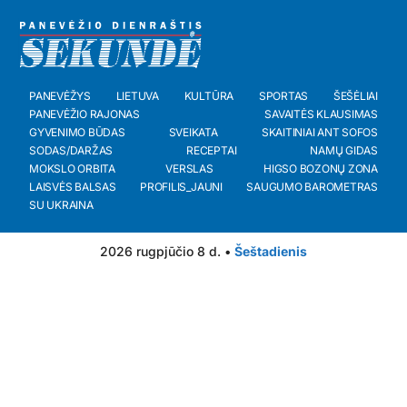
PANEVĖŽYS
LIETUVA
KULTŪRA
SPORTAS
ŠEŠĖLIAI
PANEVĖŽIO RAJONAS
SAVAITĖS KLAUSIMAS
GYVENIMO BŪDAS
SVEIKATA
SKAITINIAI ANT SOFOS
SODAS/DARŽAS
RECEPTAI
NAMŲ GIDAS
MOKSLO ORBITA
VERSLAS
HIGSO BOZONŲ ZONA
LAISVĖS BALSAS
PROFILIS_JAUNI
SAUGUMO BAROMETRAS
SU UKRAINA
2026 rugpjūčio 8 d. •
Šeštadienis