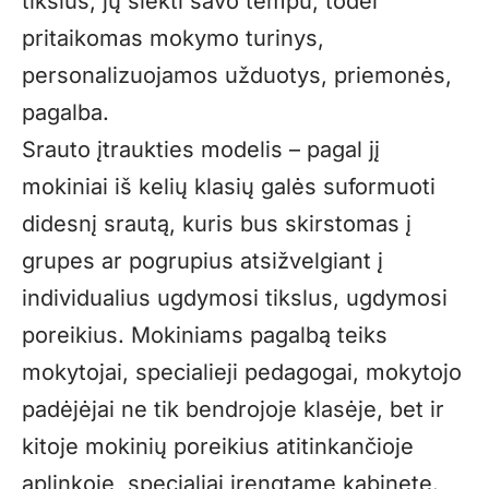
tikslus, jų siekti savo tempu, todėl
pritaikomas mokymo turinys,
personalizuojamos užduotys, priemonės,
pagalba.
Srauto įtraukties modelis – pagal jį
mokiniai iš kelių klasių galės suformuoti
didesnį srautą, kuris bus skirstomas į
grupes ar pogrupius atsižvelgiant į
individualius ugdymosi tikslus, ugdymosi
poreikius. Mokiniams pagalbą teiks
mokytojai, specialieji pedagogai, mokytojo
padėjėjai ne tik bendrojoje klasėje, bet ir
kitoje mokinių poreikius atitinkančioje
aplinkoje, specialiai įrengtame kabinete.