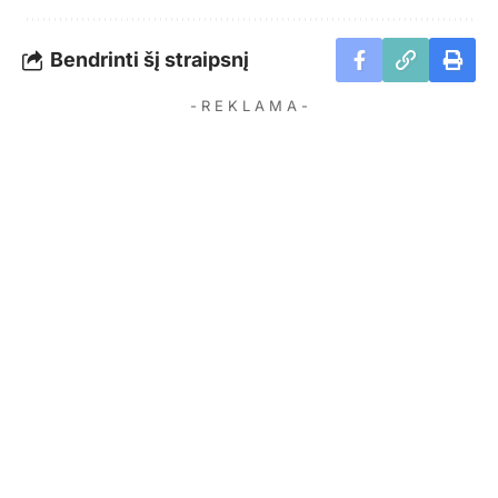
Bendrinti šį straipsnį
- R E K L A M A -