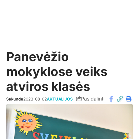
Panevėžio
mokyklose veiks
atviros klasės
Pasidalinti
Sekundė
2023-08-02
AKTUALIJOS