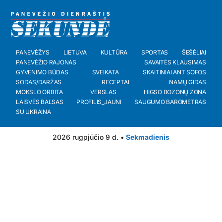
PANEVĖŽYS
LIETUVA
KULTŪRA
SPORTAS
ŠEŠĖLIAI
PANEVĖŽIO RAJONAS
SAVAITĖS KLAUSIMAS
GYVENIMO BŪDAS
SVEIKATA
SKAITINIAI ANT SOFOS
SODAS/DARŽAS
RECEPTAI
NAMŲ GIDAS
MOKSLO ORBITA
VERSLAS
HIGSO BOZONŲ ZONA
LAISVĖS BALSAS
PROFILIS_JAUNI
SAUGUMO BAROMETRAS
SU UKRAINA
2026 rugpjūčio 9 d. •
Sekmadienis