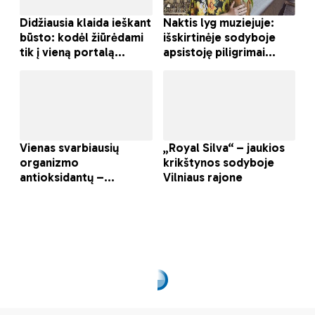
Minios sindromas vs
Demokratija