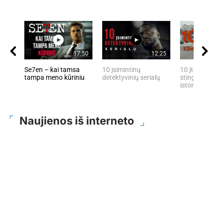
17:50
12:25
Se7en – kai tamsa
10 įsimintinų
10 įtemptų, 
tampa meno kūriniu
detektyvinių serialų
stingdančių 
istorijų
Naujienos iš interneto