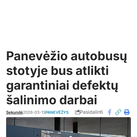
Panevėžio autobusų
stotyje bus atlikti
garantiniai defektų
šalinimo darbai
Pasidalinti
Sekundė
2026-03-13
PANEVĖŽYS