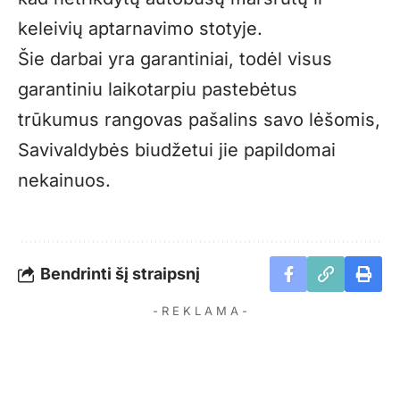
keleivių aptarnavimo stotyje.
Šie darbai yra garantiniai, todėl visus
garantiniu laikotarpiu pastebėtus
trūkumus rangovas pašalins savo lėšomis,
Savivaldybės biudžetui jie papildomai
nekainuos.
Bendrinti šį straipsnį
- R E K L A M A -