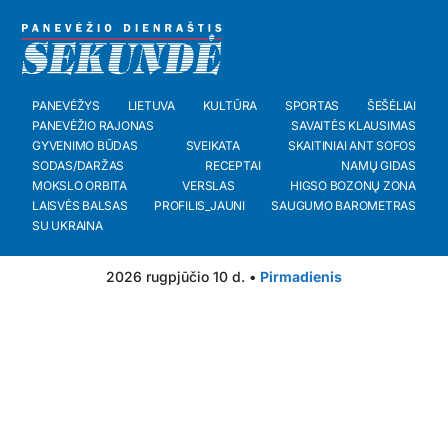
PANEVĖŽYS
LIETUVA
KULTŪRA
SPORTAS
ŠEŠĖLIAI
PANEVĖŽIO RAJONAS
SAVAITĖS KLAUSIMAS
GYVENIMO BŪDAS
SVEIKATA
SKAITINIAI ANT SOFOS
SODAS/DARŽAS
RECEPTAI
NAMŲ GIDAS
MOKSLO ORBITA
VERSLAS
HIGSO BOZONŲ ZONA
LAISVĖS BALSAS
PROFILIS_JAUNI
SAUGUMO BAROMETRAS
SU UKRAINA
2026 rugpjūčio 10 d. •
Pirmadienis