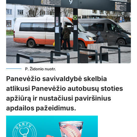
P. Židonio nuotr.
Panevėžio savivaldybė skelbia
atlikusi Panevėžio autobusų stoties
apžiūrą ir nustačiusi paviršinius
apdailos pažeidimus.