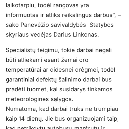
laikotarpiu, todėl rangovas yra
informuotas ir atliks reikalingus darbus“, –
sako Panevėžio savivaldybės Statybos
skyriaus vedėjas Darius Linkonas.
Specialistų teigimu, tokie darbai negali
būti atliekami esant žemai oro
temperatūrai ar didesnei drėgmei, todėl
garantiniai defektų šalinimo darbai bus
pradėti tuomet, kai susidarys tinkamos
meteorologinės sąlygos.
Numatoma, kad darbai truks ne trumpiau
kaip 14 dienų. Jie bus organizuojami taip,
kad netrikdytų autobusų maršrutų ir