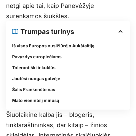
netgi apie tai, kaip Panevėžyje
surenkamos šiukšlės.
Trumpas turinys
Iš visos Europos nusižiūrėjo Aukštaitiją
Pavyzdys europiečiams
Tolerantiški ir kuklūs
Jautėsi nuogas gatvėje
Šalis Frankenšteinas
Mato vienintelį minusą
Šiuolaikine kalba jis – blogeris,
tinklaraštininkas, dar kitaip – žinios
skleidėjas. Internetinės skaičiuoklės