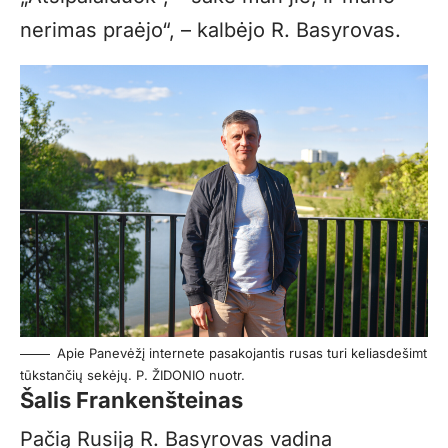
nerimas praėjo“, – kalbėjo R. Basyrovas.
Apie Panevėžį internete pasakojantis rusas turi keliasdešimt
tūkstančių sekėjų. P. ŽIDONIO nuotr.
Šalis Frankenšteinas
Pačią Rusiją R. Basyrovas vadina