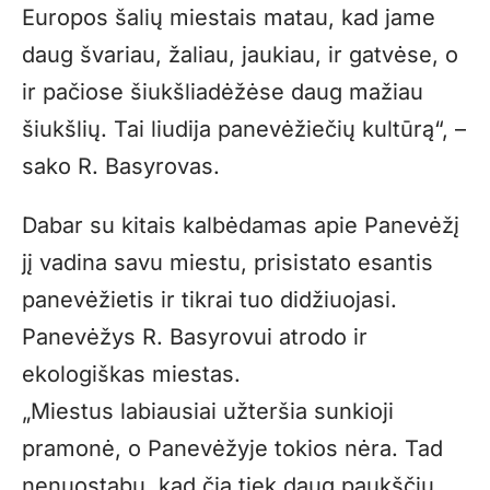
Europos šalių miestais matau, kad jame
daug švariau, žaliau, jaukiau, ir gatvėse, o
ir pačiose šiukšliadėžėse daug mažiau
šiukšlių. Tai liudija panevėžiečių kultūrą“, –
sako R. Basyrovas.
Dabar su kitais kalbėdamas apie Panevėžį
jį vadina savu miestu, prisistato esantis
panevėžietis ir tikrai tuo didžiuojasi.
Panevėžys R. Basyrovui atrodo ir
ekologiškas miestas.
„Miestus labiausiai užteršia sunkioji
pramonė, o Panevėžyje tokios nėra. Tad
nenuostabu, kad čia tiek daug paukščių.