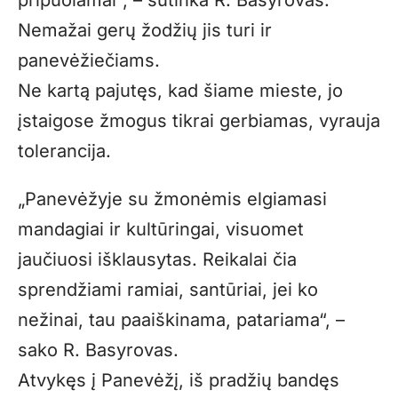
pripuolamai“, – sutinka R. Basyrovas.
Nemažai gerų žodžių jis turi ir
panevėžiečiams.
Ne kartą pajutęs, kad šiame mieste, jo
įstaigose žmogus tikrai gerbiamas, vyrauja
tolerancija.
„Panevėžyje su žmonėmis elgiamasi
mandagiai ir kultūringai, visuomet
jaučiuosi išklausytas. Reikalai čia
sprendžiami ramiai, santūriai, jei ko
nežinai, tau paaiškinama, patariama“, –
sako R. Basyrovas.
Atvykęs į Panevėžį, iš pradžių bandęs