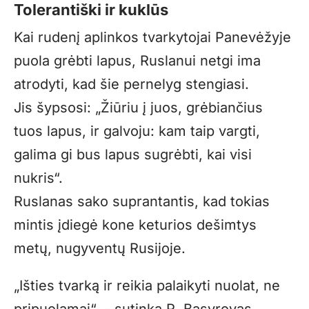
Tolerantiški ir kuklūs
Kai rudenį aplinkos tvarkytojai Panevėžyje
puola grėbti lapus, Ruslanui netgi ima
atrodyti, kad šie pernelyg stengiasi.
Jis šypsosi: „Žiūriu į juos, grėbiančius
tuos lapus, ir galvoju: kam taip vargti,
galima gi bus lapus sugrėbti, kai visi
nukris“.
Ruslanas sako suprantantis, kad tokias
mintis įdiegė kone keturios dešimtys
metų, nugyventų Rusijoje.
„Išties tvarką ir reikia palaikyti nuolat, ne