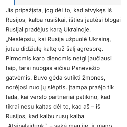
Jis pripažįsta, jog dėl to, kad atvykęs iš
Rusijos, kalba rusiškai, išties jautėsi blogai
Rusijai pradėjus karą Ukrainoje.
„Neslėpsiu, kai Rusija užpuolė Ukrainą,
jutau didžiulę kaltę už šalį agresorę.
Pirmomis karo dienomis netgi jaučiausi
taip, tarsi nuogas eičiau Panevėžio
gatvėmis. Buvo gėda sutikti žmones,
norėjosi nuo jų slėptis. Įtampa praėjo tik
tada, kai verslo partneriai patikino, kad
tikrai nesu kaltas dėl to, kad aš – iš
Rusijos, kad kalbu rusų kalba.
„Atsipalaiduok“, – sakė man jie, ir mano