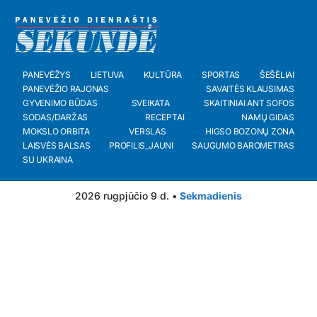
PANEVĖŽYS
LIETUVA
KULTŪRA
SPORTAS
ŠEŠĖLIAI
PANEVĖŽIO RAJONAS
SAVAITĖS KLAUSIMAS
GYVENIMO BŪDAS
SVEIKATA
SKAITINIAI ANT SOFOS
SODAS/DARŽAS
RECEPTAI
NAMŲ GIDAS
MOKSLO ORBITA
VERSLAS
HIGSO BOZONŲ ZONA
LAISVĖS BALSAS
PROFILIS_JAUNI
SAUGUMO BAROMETRAS
SU UKRAINA
2026 rugpjūčio 9 d. •
Sekmadienis