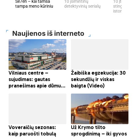
Se7en – kai tamsa
10 įsimintinų
10 įtemptų, 
tampa meno kūriniu
detektyvinių serialų
stingdančių 
istorijų
Naujienos iš interneto