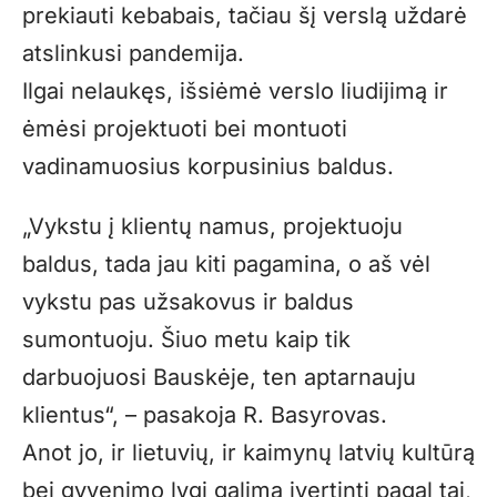
prekiauti kebabais, tačiau šį verslą uždarė
atslinkusi pandemija.
Ilgai nelaukęs, išsiėmė verslo liudijimą ir
ėmėsi projektuoti bei montuoti
vadinamuosius korpusinius baldus.
„Vykstu į klientų namus, projektuoju
baldus, tada jau kiti pagamina, o aš vėl
vykstu pas užsakovus ir baldus
sumontuoju. Šiuo metu kaip tik
darbuojuosi Bauskėje, ten aptarnauju
klientus“, – pasakoja R. Basyrovas.
Anot jo, ir lietuvių, ir kaimynų latvių kultūrą
bei gyvenimo lygį galima įvertinti pagal tai,