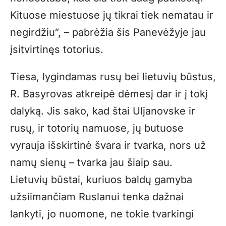
Kituose miestuose jų tikrai tiek nematau ir
negirdžiu“, – pabrėžia šis Panevėžyje jau
įsitvirtinęs totorius.
Tiesa, lygindamas rusų bei lietuvių būstus,
R. Basyrovas atkreipė dėmesį dar ir į tokį
dalyką. Jis sako, kad štai Uljanovske ir
rusų, ir totorių namuose, jų butuose
vyrauja išskirtinė švara ir tvarka, nors už
namų sienų – tvarka jau šiaip sau.
Lietuvių būstai, kuriuos baldų gamyba
užsiimančiam Ruslanui tenka dažnai
lankyti, jo nuomone, ne tokie tvarkingi