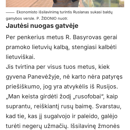
Ekonomisto išsilavinimą turintis Ruslanas sukasi baldų
gamybos versle. P. ŽIDONIO nuotr.
Jautėsi nuogas gatvėje
Per penkerius metus R. Basyrovas gerai
pramoko lietuvių kalbą, stengiasi kalbėti
lietuviškai.
Jis tvirtina per visus tuos metus, kiek
gyvena Panevėžyje, nė karto nėra patyręs
priešiškumo, jog yra atvykėlis iš Rusijos.
„Man keista girdėti žodį „rusofobai“, kaip
suprantu, reiškiantį rusų baimę. Svarstau,
kad tie, kas jį sugalvojo ir paleido, galėjo
turėti negerų užmačių. Išsilavinę žmonės