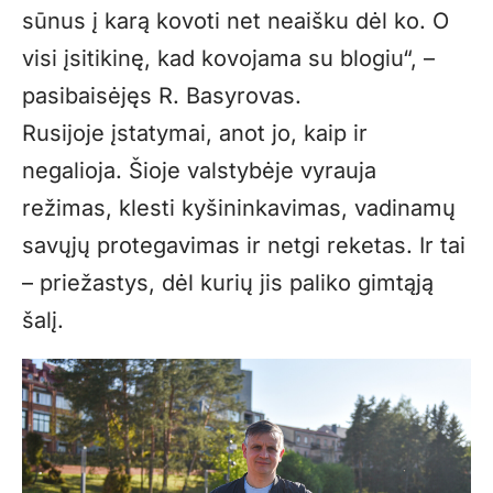
sūnus į karą kovoti net neaišku dėl ko. O
visi įsitikinę, kad kovojama su blogiu“, –
pasibaisėjęs R. Basyrovas.
Rusijoje įstatymai, anot jo, kaip ir
negalioja. Šioje valstybėje vyrauja
režimas, klesti kyšininkavimas, vadinamų
savųjų protegavimas ir netgi reketas. Ir tai
– priežastys, dėl kurių jis paliko gimtąją
šalį.