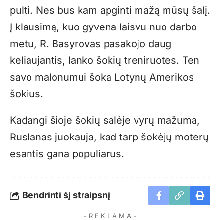
pulti. Nes bus kam apginti mažą mūsų šalį.
Į klausimą, kuo gyvena laisvu nuo darbo
metu, R. Basyrovas pasakojo daug
keliaujantis, lanko šokių treniruotes. Ten
savo malonumui šoka Lotynų Amerikos
šokius.
Kadangi šioje šokių salėje vyrų mažuma,
Ruslanas juokauja, kad tarp šokėjų moterų
esantis gana populiarus.
Bendrinti šį straipsnį
- R E K L A M A -