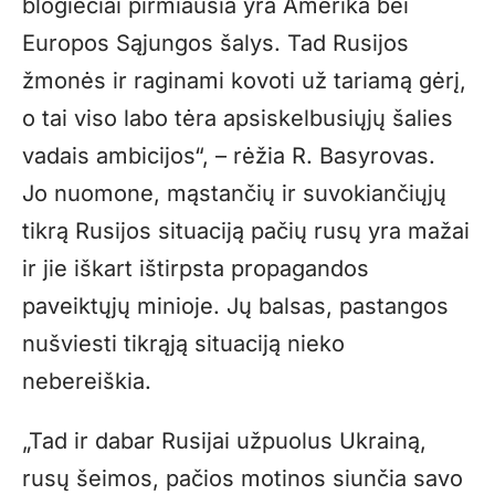
blogiečiai pirmiausia yra Amerika bei
Europos Sąjungos šalys. Tad Rusijos
žmonės ir raginami kovoti už tariamą gėrį,
o tai viso labo tėra apsiskelbusiųjų šalies
vadais ambicijos“, – rėžia R. Basyrovas.
Jo nuomone, mąstančių ir suvokiančiųjų
tikrą Rusijos situaciją pačių rusų yra mažai
ir jie iškart ištirpsta propagandos
paveiktųjų minioje. Jų balsas, pastangos
nušviesti tikrąją situaciją nieko
nebereiškia.
„Tad ir dabar Rusijai užpuolus Ukrainą,
rusų šeimos, pačios motinos siunčia savo