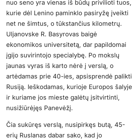
nuo seno yra vienas iš būdų privilioti tuos,
kurie dėl Lenino paminklo pasiryžę įveikti
net ne šimtus, o tūkstančius kilometrų.
Uljanovske R. Basyrovas baigė
ekonomikos universitetą, dar papildomai
įgijo suvirintojo specialybę. Po mokslų
jaunas vyras iš karto nėrė į verslą, o
artėdamas prie 40-ies, apsisprendė palikti
Rusiją. Ieškodamas, kurioje Europos šalyje
ir kuriame jos mieste galėtų įsitvirtinti,
nusižiūrėjęs Panevėžį.
Čia sukūręs verslą, nusipirkęs butą, 45-
erių Ruslanas dabar sako, kad jo