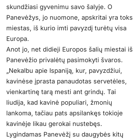
skundžiasi gyvenimu savo šalyje. O
Panevėžys, jo nuomone, apskritai yra toks
miestas, iš kurio imti pavyzdį turėtų visa
Europa.
Anot jo, net didieji Europos šalių miestai iš
Panevėžio privalėtų pasimokyti švaros.
„Nekalbu apie Ispaniją, kur, pavyzdžiui,
kavinėse įprasta panaudotas servetėles,
vienkartinę tarą mesti ant grindų. Tai
liudija, kad kavinė populiari, žmonių
lankoma, tačiau pats apsilankęs tokioje
kavinėje likau gerokai nustebęs.
Lygindamas Panevėžį su daugybės kitų