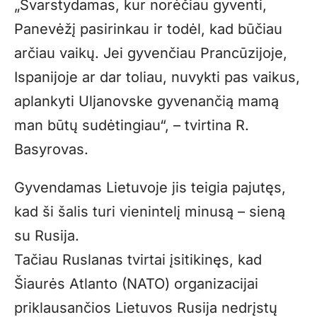
„Svarstydamas, kur norėčiau gyventi,
Panevėžį pasirinkau ir todėl, kad būčiau
arčiau vaikų. Jei gyvenčiau Prancūzijoje,
Ispanijoje ar dar toliau, nuvykti pas vaikus,
aplankyti Uljanovske gyvenančią mamą
man būtų sudėtingiau“, – tvirtina R.
Basyrovas.
Gyvendamas Lietuvoje jis teigia pajutęs,
kad ši šalis turi vienintelį minusą – sieną
su Rusija.
Tačiau Ruslanas tvirtai įsitikinęs, kad
Šiaurės Atlanto (NATO) organizacijai
priklausančios Lietuvos Rusija nedrįstų