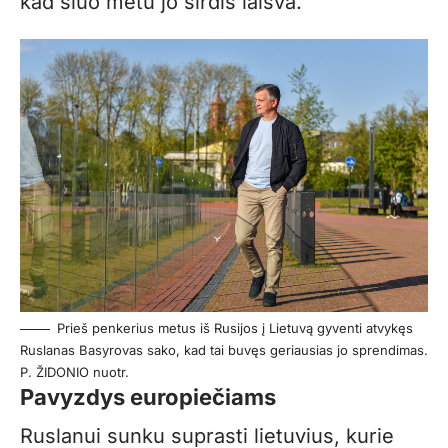
kad šiuo metu jo širdis laisva.
Prieš penkerius metus iš Rusijos į Lietuvą gyventi atvykęs
Ruslanas Basyrovas sako, kad tai buvęs geriausias jo sprendimas.
P. ŽIDONIO nuotr.
Pavyzdys europiečiams
Ruslanui sunku suprasti lietuvius, kurie