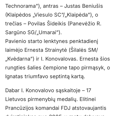
Technorama”), antras – Justas Beniušis
(Klaipėdos „Viesulo SC”/„Klaipėda”), o
trečias – Povilas Šideikis (Panevėžio R.
Sargūno SG/„Umarai”).
Pavienio starto lenktynes penktadienį
laimėjo Ernesta Strainytė (Šilalės SM/
„Kvėdarna”) ir I. Konovalovas. Ernesta šios
rungties šalies čempione tapo pirmąsyk, o
Ignatas triumfavo septintą kartą.
Dabar I. Konovalovo sąskaitoje – 17
Lietuvos pirmenybių medalių. Elitinei
Prancūzijos komandai FDJ atstovaujantis