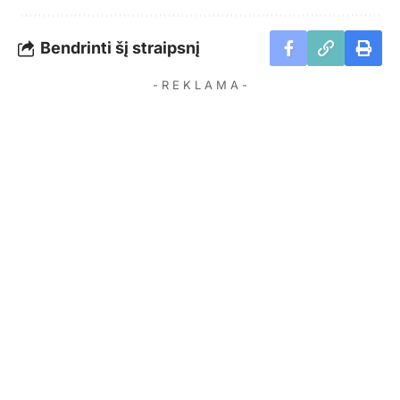
Bendrinti šį straipsnį
- R E K L A M A -