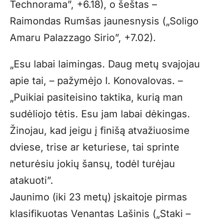
Technorama”, +6.18), o šeštas –
Raimondas Rumšas jaunesnysis („Soligo
Amaru Palazzago Sirio”, +7.02).
„Esu labai laimingas. Daug metų svajojau
apie tai, – pažymėjo I. Konovalovas. –
„Puikiai pasiteisino taktika, kurią man
sudėliojo tėtis. Esu jam labai dėkingas.
Žinojau, kad jeigu į finišą atvažiuosime
dviese, trise ar keturiese, tai sprinte
neturėsiu jokių šansų, todėl turėjau
atakuoti”.
Jaunimo (iki 23 metų) įskaitoje pirmas
klasifikuotas Venantas Lašinis („Staki –