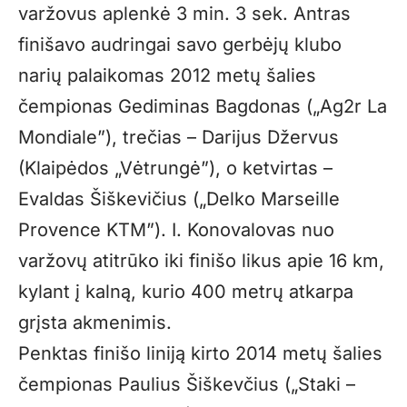
varžovus aplenkė 3 min. 3 sek. Antras
finišavo audringai savo gerbėjų klubo
narių palaikomas 2012 metų šalies
čempionas Gediminas Bagdonas („Ag2r La
Mondiale”), trečias – Darijus Džervus
(Klaipėdos „Vėtrungė”), o ketvirtas –
Evaldas Šiškevičius („Delko Marseille
Provence KTM”). I. Konovalovas nuo
varžovų atitrūko iki finišo likus apie 16 km,
kylant į kalną, kurio 400 metrų atkarpa
grįsta akmenimis.
Penktas finišo liniją kirto 2014 metų šalies
čempionas Paulius Šiškevčius („Staki –