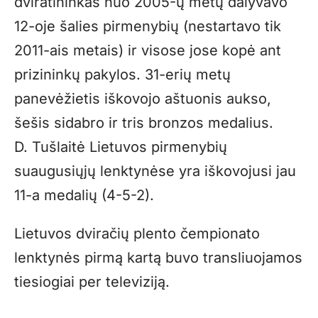
dviratininkas nuo 2005-ų metų dalyvavo
12-oje šalies pirmenybių (nestartavo tik
2011-ais metais) ir visose jose kopė ant
prizininkų pakylos. 31-erių metų
panevėžietis iškovojo aštuonis aukso,
šešis sidabro ir tris bronzos medalius.
D. Tušlaitė Lietuvos pirmenybių
suaugusiųjų lenktynėse yra iškovojusi jau
11-a medalių (4-5-2).
Lietuvos dviračių plento čempionato
lenktynės pirmą kartą buvo transliuojamos
tiesiogiai per televiziją.