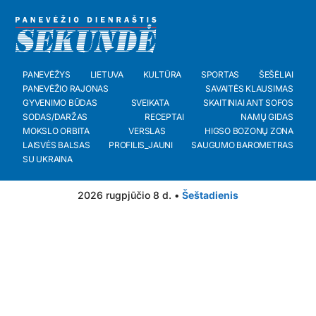
PANEVĖŽYS
LIETUVA
KULTŪRA
SPORTAS
ŠEŠĖLIAI
PANEVĖŽIO RAJONAS
SAVAITĖS KLAUSIMAS
GYVENIMO BŪDAS
SVEIKATA
SKAITINIAI ANT SOFOS
SODAS/DARŽAS
RECEPTAI
NAMŲ GIDAS
MOKSLO ORBITA
VERSLAS
HIGSO BOZONŲ ZONA
LAISVĖS BALSAS
PROFILIS_JAUNI
SAUGUMO BAROMETRAS
SU UKRAINA
2026 rugpjūčio 8 d. •
Šeštadienis