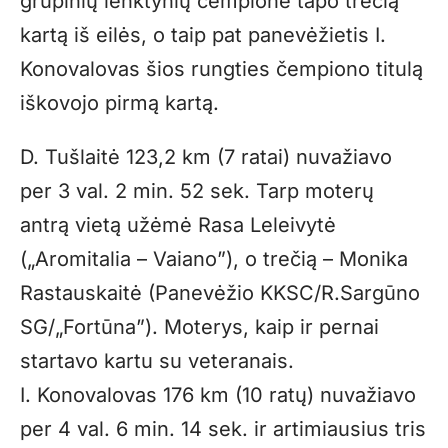
grupinių lenktynių čempione tapo trečią
kartą iš eilės, o taip pat panevėžietis I.
Konovalovas šios rungties čempiono titulą
iškovojo pirmą kartą.
D. Tušlaitė 123,2 km (7 ratai) nuvažiavo
per 3 val. 2 min. 52 sek. Tarp moterų
antrą vietą užėmė Rasa Leleivytė
(„Aromitalia – Vaiano”), o trečią – Monika
Rastauskaitė (Panevėžio KKSC/R.Sargūno
SG/„Fortūna”). Moterys, kaip ir pernai
startavo kartu su veteranais.
I. Konovalovas 176 km (10 ratų) nuvažiavo
per 4 val. 6 min. 14 sek. ir artimiausius tris