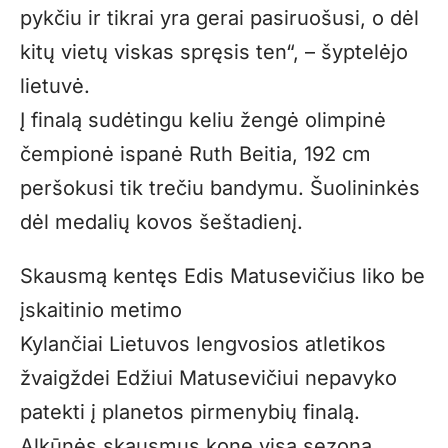
pykčiu ir tikrai yra gerai pasiruošusi, o dėl
kitų vietų viskas spręsis ten“, – šyptelėjo
lietuvė.
Į finalą sudėtingu keliu žengė olimpinė
čempionė ispanė Ruth Beitia, 192 cm
peršokusi tik trečiu bandymu. Šuolininkės
dėl medalių kovos šeštadienį.
Skausmą kentęs Edis Matusevičius liko be
įskaitinio metimo
Kylančiai Lietuvos lengvosios atletikos
žvaigždei Edžiui Matusevičiui nepavyko
patekti į planetos pirmenybių finalą.
Alkūnės skausmus kone visą sezoną