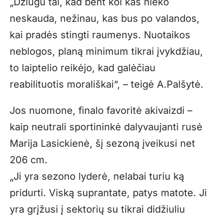
„Džiugu tai, kad bent kol kas nieko
neskauda, nežinau, kas bus po valandos,
kai pradės stingti raumenys. Nuotaikos
neblogos, planą minimum tikrai įvykdžiau,
to laiptelio reikėjo, kad galėčiau
reabilituotis morališkai“, – teigė A.Palšytė.
Jos nuomone, finalo favoritė akivaizdi –
kaip neutrali sportininkė dalyvaujanti rusė
Marija Lasickienė, šį sezoną įveikusi net
206 cm.
„Ji yra sezono lyderė, nelabai turiu ką
pridurti. Viską suprantate, patys matote. Ji
yra grįžusi į sektorių su tikrai didžiuliu