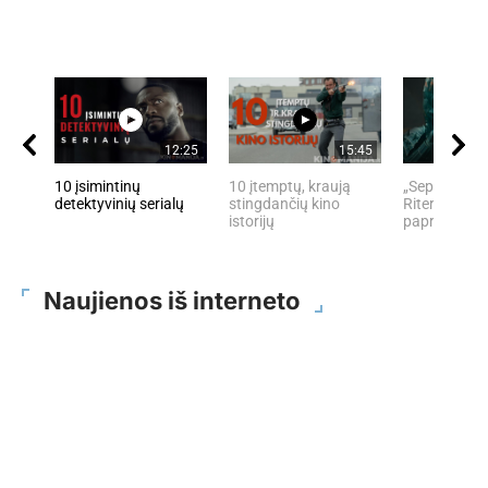
12:25
15:45
10 įsimintinų
10 įtemptų, kraują
„Septynių Ka
detektyvinių serialų
stingdančių kino
Riteris" – kai
istorijų
paprastumas
Naujienos iš interneto