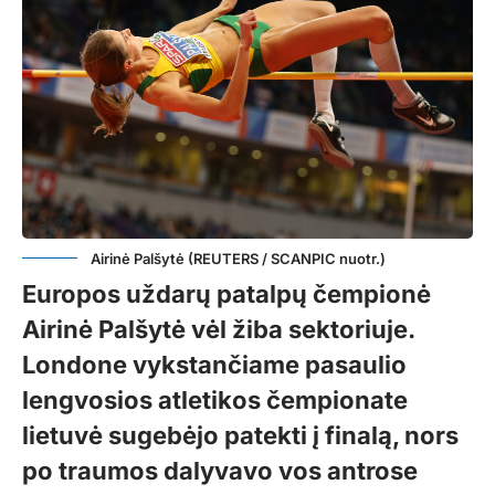
Airinė Palšytė (REUTERS / SCANPIC nuotr.)
Europos uždarų patalpų čempionė
Airinė Palšytė vėl žiba sektoriuje.
Londone vykstančiame pasaulio
lengvosios atletikos čempionate
lietuvė sugebėjo patekti į finalą, nors
po traumos dalyvavo vos antrose