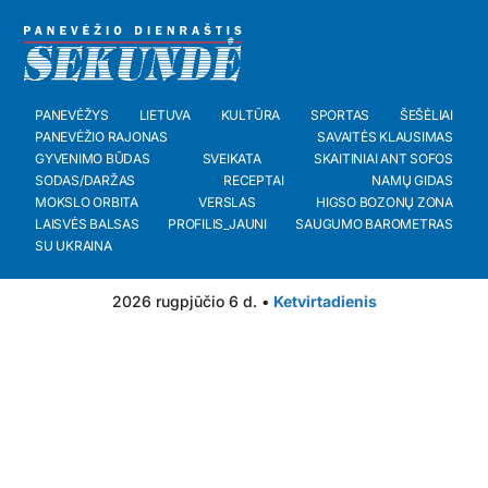
PANEVĖŽYS
LIETUVA
KULTŪRA
SPORTAS
ŠEŠĖLIAI
PANEVĖŽIO RAJONAS
SAVAITĖS KLAUSIMAS
GYVENIMO BŪDAS
SVEIKATA
SKAITINIAI ANT SOFOS
SODAS/DARŽAS
RECEPTAI
NAMŲ GIDAS
MOKSLO ORBITA
VERSLAS
HIGSO BOZONŲ ZONA
LAISVĖS BALSAS
PROFILIS_JAUNI
SAUGUMO BAROMETRAS
SU UKRAINA
2026 rugpjūčio 6 d. •
Ketvirtadienis