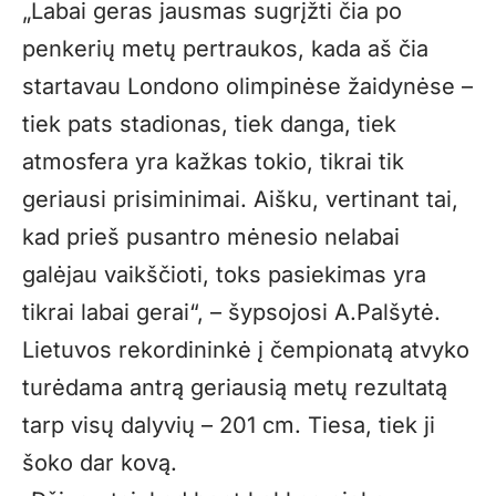
„Labai geras jausmas sugrįžti čia po
penkerių metų pertraukos, kada aš čia
startavau Londono olimpinėse žaidynėse –
tiek pats stadionas, tiek danga, tiek
atmosfera yra kažkas tokio, tikrai tik
geriausi prisiminimai. Aišku, vertinant tai,
kad prieš pusantro mėnesio nelabai
galėjau vaikščioti, toks pasiekimas yra
tikrai labai gerai“, – šypsojosi A.Palšytė.
Lietuvos rekordininkė į čempionatą atvyko
turėdama antrą geriausią metų rezultatą
tarp visų dalyvių – 201 cm. Tiesa, tiek ji
šoko dar kovą.