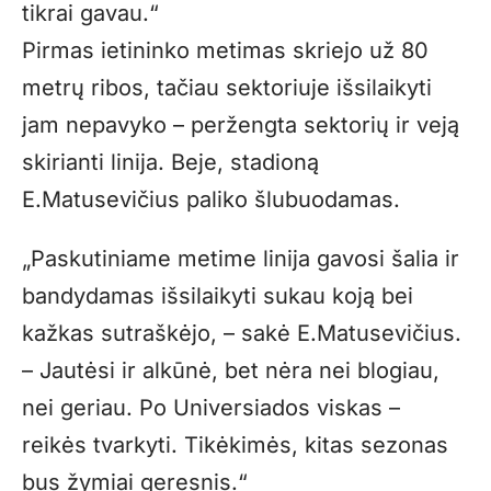
tikrai gavau.“
Pirmas ietininko metimas skriejo už 80
metrų ribos, tačiau sektoriuje išsilaikyti
jam nepavyko – peržengta sektorių ir veją
skirianti linija. Beje, stadioną
E.Matusevičius paliko šlubuodamas.
„Paskutiniame metime linija gavosi šalia ir
bandydamas išsilaikyti sukau koją bei
kažkas sutraškėjo, – sakė E.Matusevičius.
– Jautėsi ir alkūnė, bet nėra nei blogiau,
nei geriau. Po Universiados viskas –
reikės tvarkyti. Tikėkimės, kitas sezonas
bus žymiai geresnis.“