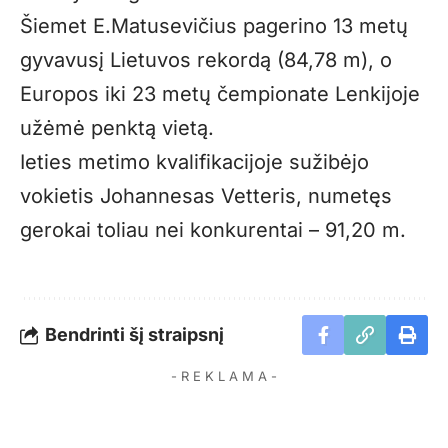
Šiemet E.Matusevičius pagerino 13 metų
gyvavusį Lietuvos rekordą (84,78 m), o
Europos iki 23 metų čempionate Lenkijoje
užėmė penktą vietą.
Ieties metimo kvalifikacijoje sužibėjo
vokietis Johannesas Vetteris, numetęs
gerokai toliau nei konkurentai – 91,20 m.
Bendrinti šį straipsnį
- R E K L A M A -