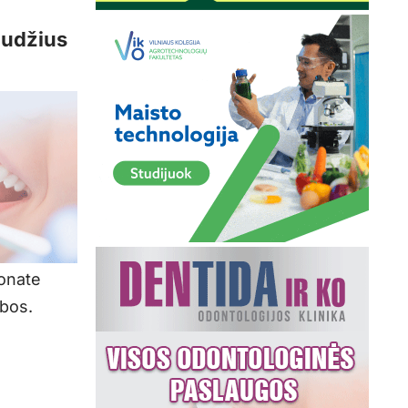
Gudžius
ionate
ibos.