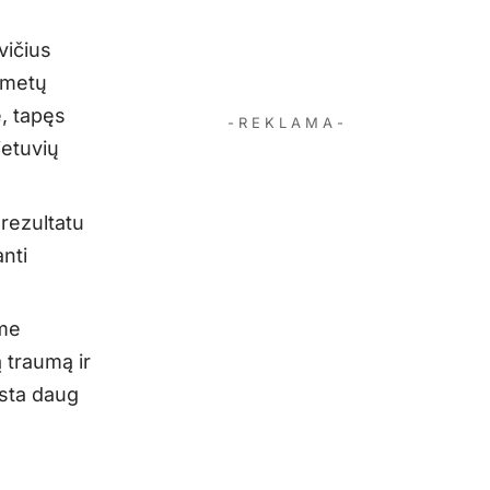
vičius
ų metų
, tapęs
- R E K L A M A -
ietuvių
 rezultatu
nti
ame
 traumą ir
ksta daug