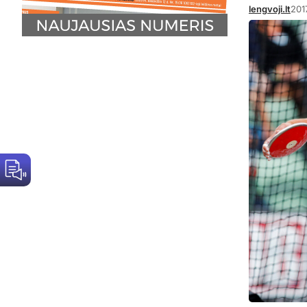
lengvoji.lt
201