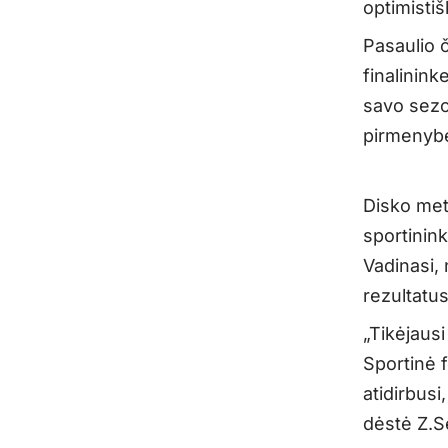
optimistiš
Pasaulio 
finalinink
savo sezon
pirmenyb
Disko met
sportinink
Vadinasi, 
rezultatus
„Tikėjausi
Sportinė f
atidirbusi
dėstė Z.Se