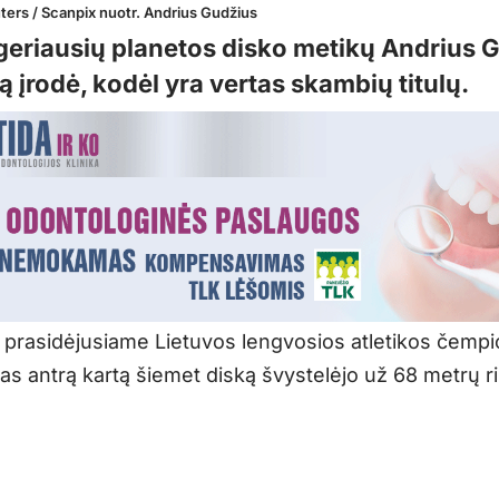
ters / Scanpix nuotr. Andrius Gudžius
geriausių planetos disko metikų Andrius 
ą įrodė, kodėl yra vertas skambių titulų.
 prasidėjusiame Lietuvos lengvosios atletikos čemp
as antrą kartą šiemet diską švystelėjo už 68 metrų r