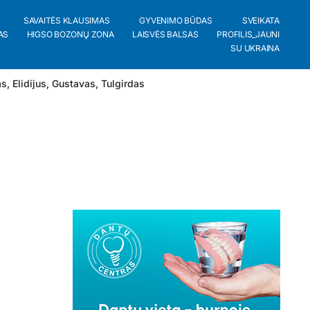
SAVAITĖS KLAUSIMAS
GYVENIMO BŪDAS
SVEIKATA
AS
HIGSO BOZONŲ ZONA
LAISVĖS BALSAS
PROFILIS_JAUNI
SU UKRAINA
as
,
Elidijus
,
Gustavas
,
Tulgirdas