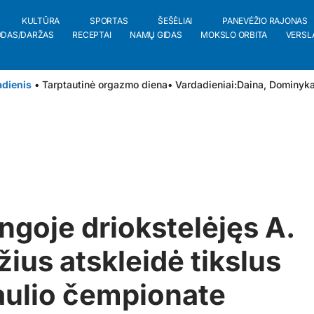
KULTŪRA
SPORTAS
ŠEŠĖLIAI
PANEVĖŽIO RAJONAS
ODAS/DARŽAS
RECEPTAI
NAMŲ GIDAS
MOKSLO ORBITA
VERSL
adienis
• Tarptautinė orgazmo diena
• Vardadieniai:
Daina
,
Dominyk
ngoje driokstelėjęs A.
ius atskleidė tikslus
aulio čempionate