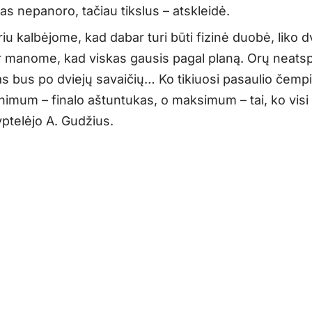
as nepanoro, tačiau tikslus – atskleidė.
iu kalbėjome, kad dabar turi būti fizinė duobė, liko d
ir manome, kad viskas gausis pagal planą. Orų neats
kas bus po dviejų savaičių… Ko tikiuosi pasaulio čemp
imum – finalo aštuntukas, o maksimum – tai, ko visi t
 šyptelėjo A. Gudžius.