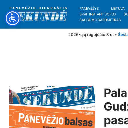
PANEVĖŽYS
LIETUVA
SKAITINIAI ANT SOFOS
S
SAUGUMO BAROMETRAS
2026-ųjų rugpjūčio 8 d. •
Šešt
Pala
Gudž
pas