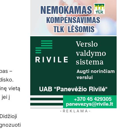
pas –
disko.
inę vietą
jei į
- R E K L A M A -
idžioji
ognozuoti