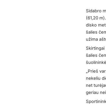
Sidabro m
(61,20 m).
disko met
šalies čem
užima ašt
Skirtingai
šalies če
šuolininkė
„Prieš var
nekeliu di
net turėj
geriau nei
Sportinin