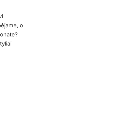
vi
pėjame, o
ionate?
yliai