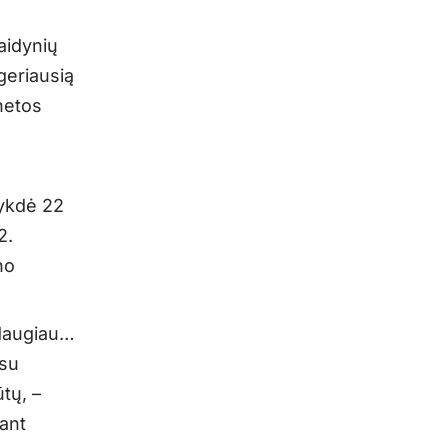
aidynių
 geriausią
anetos
vykdė 22
2.
no
i daugiau…
esu
ūtų, –
 ant