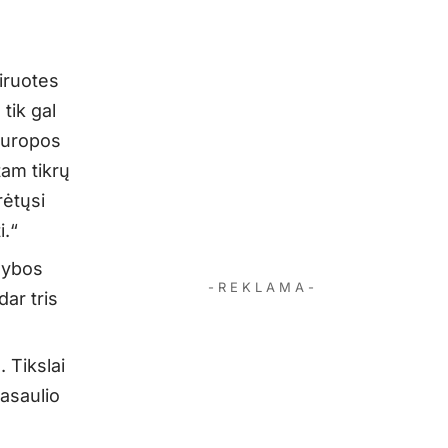
iruotes
tik gal
Europos
tam tikrų
rėtųsi
i.“
žybos
- R E K L A M A -
dar tris
. Tikslai
pasaulio