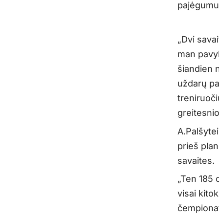
pajėgumu, 
„Dvi sava
man pavyk
šiandien 
uždarų pa
treniruoč
greitesnio
A.Palšyte
prieš plan
savaites.
„Ten 185 c
visai kito
čempionato