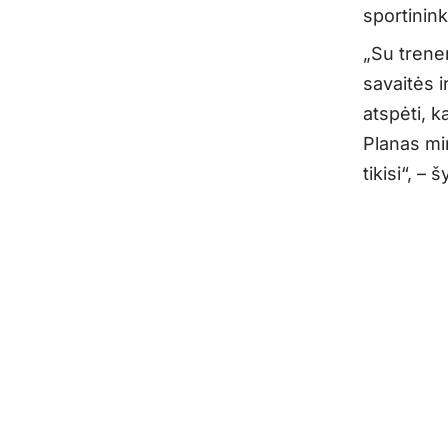
sportinink
„Su trener
savaitės 
atspėti, 
Planas min
tikisi“, –