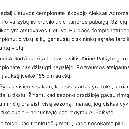
edalį Lietuvos čempionate iškovojo Aleksas Abroma
 Po varžybų jis prabilo apie karjeros pabaigą: 32-ej
ikas yra atstovavęs Lietuvai Europos čempionatuose
pionu, o visų laikų geriausių diskininkų sąraše tarp l
untą vietą.
 nei A.Gudžius, kita Lietuvos viltis Airinė Palšytė geru
mpionate pasidžiaugti negalėjo. Po traumos atsigauna
 į aukštį įveikė 185 cm aukštį.
žybas visiems sakiau, kad šis startas yra toks, kuri
delių tikslų. Žinant, kad sezono pradžioje gavau rimtą
au minčių praleisti visą sezoną, manau, jog viskas vy
 tikėjausi“, – nenusivylė pasirodymu A. Palšytė.
kė teigė, kad treniruočių metu, kada nešokama pilnu