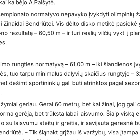
kai kalbėjo A.Palšytė.
čempionato normatyvo nepavyko įvykdyti olimpinių ž
ei Zinaidai Sendriūtei. Vis dėlto disko metikė pasiekė
o rezultatą – 60,50 m – ir turi realių vilčių vykti į pl
es.
imo rungties normatyvą – 61,00 m – iki šiandienos į
ės, tuo tarpu minimalus dalyvių skaičius rungtyje – 3
net dešimt sportininkių gali būti atrinktos pagal sezo
.
 žymiai geriau. Gerai 60 metrų, bet kai žinai, jog gal
orma gerėja, bet trūksta labai laisvumo. Šiaip viską 
, o su laisvumu ateitų ir greitis, ir savijauta geresnė b
ndriūtė. – Tik šiąnakt grįžau iš varžybų, visa įtampa