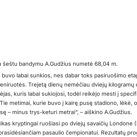
u šeštu bandymu A.Gudžius numetė 68,04 m.
 buvo labai sunkios, nes dabar toks pasiruošimo eta
reniruotės. Trejetą dienų nemėčiau dviejų kilogramų 
jas, kuris labai sukiojosi, todėl reikėjo mesti į specif
Tie metimai, kurie buvo į kairę pusę stadiono, lėkė, o 
ę – minus trys-keturi metrai“, – aiškino A.Gudžius.
kas kryptingai ruošiasi po dviejų savaičių Londone (D
) prasidėsiančiam pasaulio čempionatui. Rezultatų pr