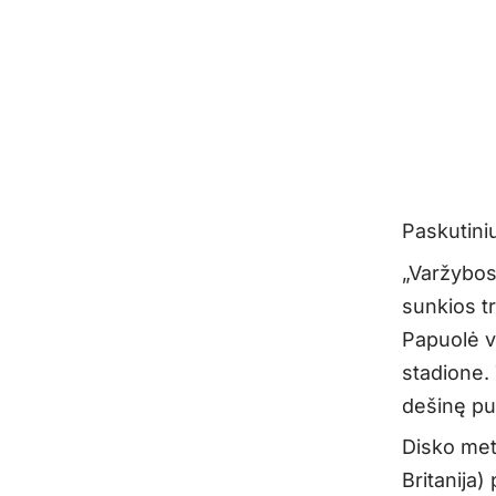
Paskutini
„Varžybos
sunkios t
Papuolė vė
stadione. 
dešinę pus
Disko meti
Britanija