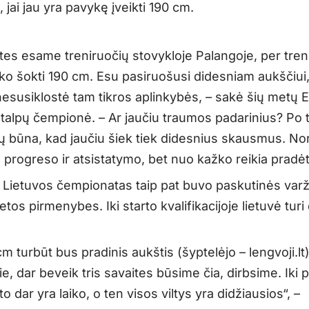
jai jau yra pavykę įveikti 190 cm.
ites esame treniruočių stovykloje Palangoje, per tren
o šokti 190 cm. Esu pasiruošusi didesniam aukščiui, 
nesusiklostė tam tikros aplinkybės, – sakė šių metų 
talpų čempionė. – Ar jaučiu traumos padarinius? Po 
ių būna, kad jaučiu šiek tiek didesnius skausmus. No
 progreso ir atsistatymo, bet nuo kažko reikia pradėt
i Lietuvos čempionatas taip pat buvo paskutinės var
etos pirmenybes. Iki starto kvalifikacijoje lietuvė turi 
m turbūt bus pradinis aukštis (šyptelėjo – lengvoji.lt)
kie, dar beveik tris savaites būsime čia, dirbsime. Iki 
 dar yra laiko, o ten visos viltys yra didžiausios“, –