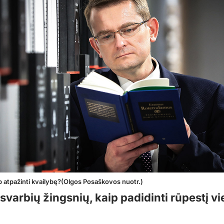
p atpažinti kvailybę?(Olgos Posaškovos nuotr.)
svarbių žingsnių, kaip padidinti rūpestį v