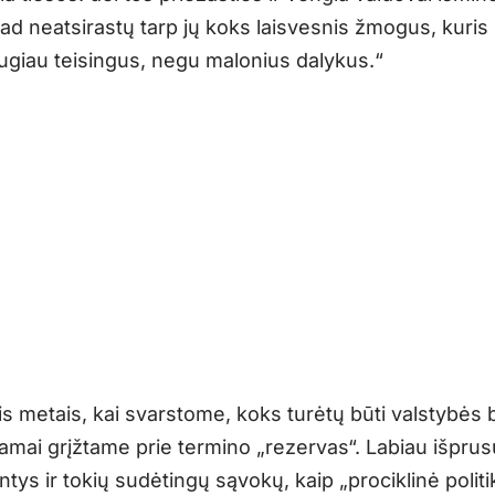
kad neatsirastų tarp jų koks laisvesnis žmogus, kuris 
augiau teisingus, negu malonius dalykus.“
is metais, kai svarstome, koks turėtų būti valstybės 
amai grįžtame prie termino „rezervas“. Labiau išprus
ntys ir tokių sudėtingų sąvokų, kaip „prociklinė politi