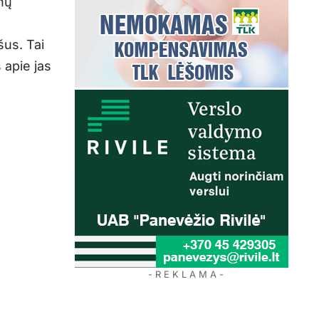
nų
us. Tai
 apie jas
- R E K L A M A -