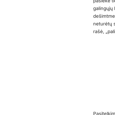
pasiekė t
galingųjų 
dešimtmeč
neturėtų s
rašė, „pal
Pasitelki