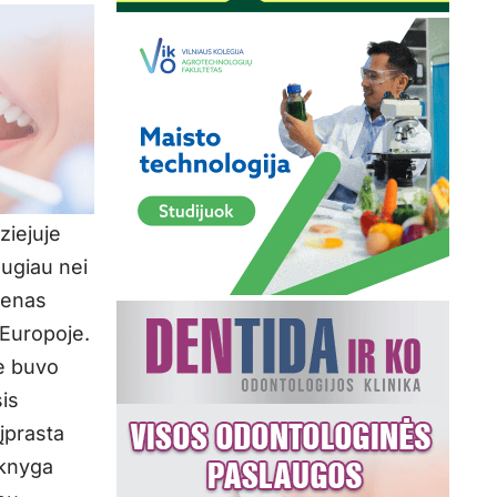
ziejuje
augiau nei
ienas
 Europoje.
e buvo
is
eįprasta
 knyga