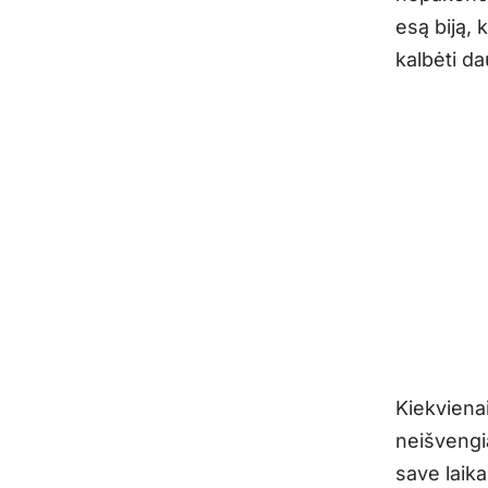
esą biją, 
kalbėti d
Kiekviena
neišvengi
save laika