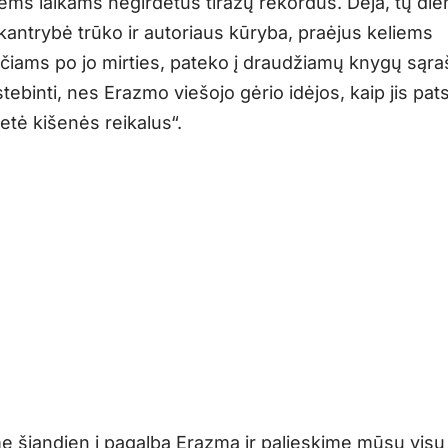
iems laikams negirdėtus tiražų rekordus. Deja, tų die
kantrybė trūko ir autoriaus kūryba, praėjus keliems
iams po jo mirties, pateko į draudžiamų knygų sąraš
tebinti, nes Erazmo viešojo gėrio idėjos, kaip jis pats
ietė kišenės reikalus“.
me šiandien į pagalbą Erazmą ir palieskime mūsų visų