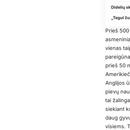
Didelių s
„Tegul žu
Prieš 500
asmeninia
vienas tai
pareigūna
prieš 50 m
Amerikieči
Anglijos 
pievų nau
tai žalin
siekiant 
daug gyvul
visiems. T