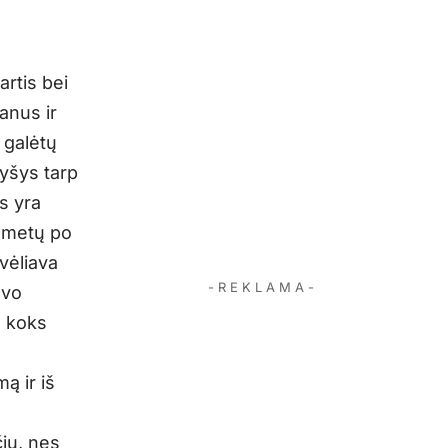
artis bei
anus ir
 galėtų
yšys tarp
s yra
0 metų po
vėliava
- R E K L A M A -
uvo
, koks
ą ir iš
čių, nes