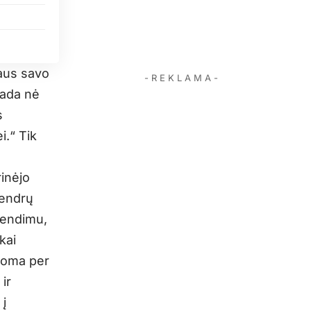
aus savo
- R E K L A M A -
tada nė
s
i.“ Tik
rinėjo
bendrų
rendimu,
kai
noma per
ir
 į