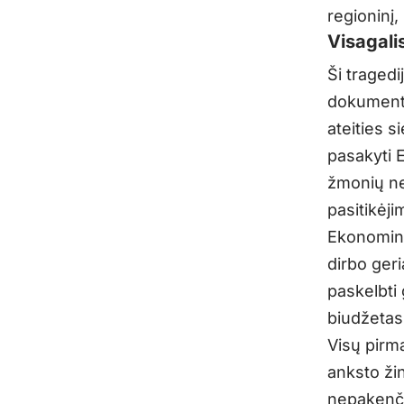
regioninį, 
Visagali
Ši tragedij
dokumenta
ateities s
pasakyti 
žmonių ne
pasitikėji
Ekonomini
dirbo ger
paskelbti
biudžetas 
Visų pirma
anksto žin
nepakenčia