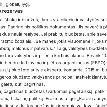
ir į globalų lygį.
s rezervas
a ištinka ir biudžetą, kuris yra piliečių ir valstybės sut
s. Pagrindinis politikos dokumentas. Jis paverčia pl
iekius nauja realybe. Jei prabiltų biudžetas, apie save
Erazmo žodžiais: „Be manęs jokia visuomenė ir joks r
būtų malonus ir patvarus.“ Taigi, valstybės biudžeta
mo tarp valstybės ir piliečių kertinis akmuo. Beveik 1
o bendradarbiavimo ir plėtros organizacijos (EBPO) 
iausių biudžeto srityje ekspertų komanda. 2015 m. b
 geros biudžeto valdysenos principai, atskleidžiantys
galėtų būti pagirtinas.
, pagirtinas biudžetas tvarkomas pagal aiškią, patikim
omą fiskalinę politiką. Erazmas teigė: „Karalių ausys
 tiesos: dėl tos priežasties ir vengia valdovai išmin