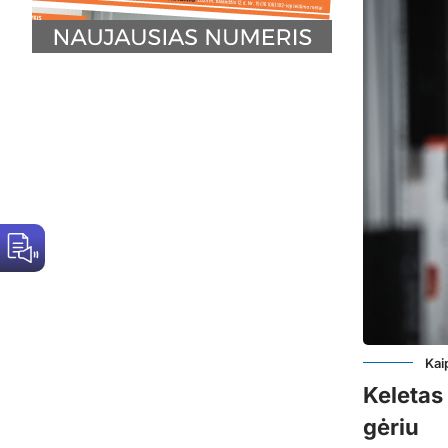
Kai
Keletas 
gėriu