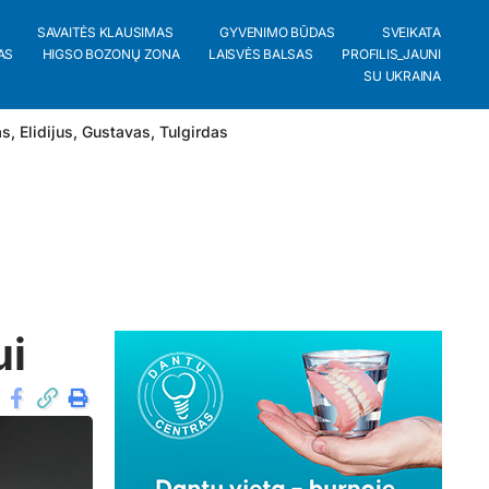
SAVAITĖS KLAUSIMAS
GYVENIMO BŪDAS
SVEIKATA
AS
HIGSO BOZONŲ ZONA
LAISVĖS BALSAS
PROFILIS_JAUNI
SU UKRAINA
as
,
Elidijus
,
Gustavas
,
Tulgirdas
ui