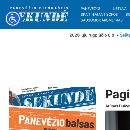
PANEVĖŽYS
LIETUVA
SKAITINIAI ANT SOFOS
S
SAUGUMO BAROMETRAS
2026-ųjų rugpjūčio 8 d. •
Šešt
Pagi
Arūnas Dulky