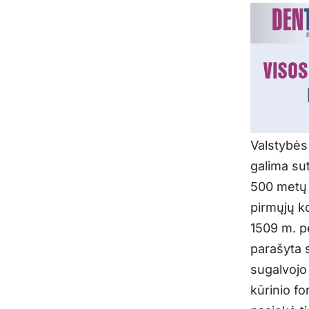
Valstybės
galima sut
500 metų 
pirmųjų ko
1509 m. p
parašyta 
sugalvojo 
kūrinio fo