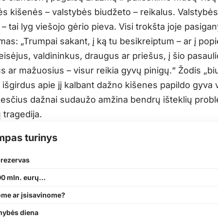
ės kišenės – valstybės biudžeto – reikalus. Valstybės
– tai lyg viešojo gėrio pieva. Visi trokšta joje pasigan
as: „Trumpai sakant, į ką tu besikreiptum – ar į popi
teisėjus, valdininkus, draugus ar priešus, į šio pasauli
s ar mažuosius – visur reikia gyvų pinigų.“ Žodis „b
 išgirdus apie jį kalbant dažno kišenes papildo gyva vi
kesčius dažnai sudaužo amžina bendrų išteklių probl
 tragedija.
mpas turinys
 rezervas
00 mln. eurų…
ome ar įsisavinome?
mybės diena