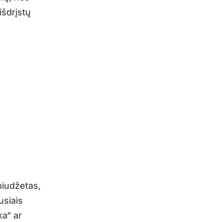
išdrįstų
biudžetas,
usiais
ka“ ar