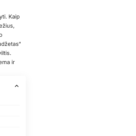
yti. Kaip
ežius,
o
iudžetas“
ltis.
ema ir