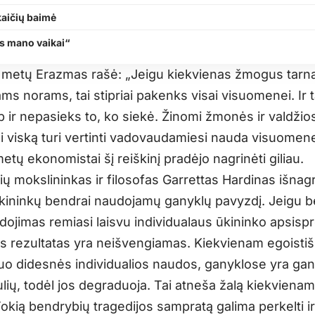
kaičių baimė
s mano vaikai“
 metų Erazmas rašė: „Jeigu kiekvienas žmogus tarn
ms norams, tai stipriai pakenks visai visuomenei. Ir 
p ir nepasieks to, ko siekė. Žinomi žmonės ir valdžio
i viską turi vertinti vadovaudamiesi nauda visuomene
etų ekonomistai šį reiškinį pradėjo nagrinėti giliau.
ų mokslininkas ir filosofas Garrettas Hardinas išnag
ūkininkų bendrai naudojamų ganyklų pavyzdį. Jeigu 
dojimas remiasi laisvu individualaus ūkininko apsisp
gas rezultatas yra neišvengiamas. Kiekvienam egoistiš
kuo didesnės individualios naudos, ganyklose yra ga
ių, todėl jos degraduoja. Tai atneša žalą kiekvienam 
okią bendrybių tragedijos sampratą galima perkelti ir