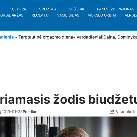
KULTŪRA
SPORTAS
ŠEŠĖLIAI
PANEVĖŽIO RAJONAS
ODAS/DARŽAS
RECEPTAI
NAMŲ GIDAS
MOKSLO ORBITA
VERSL
adienis
• Tarptautinė orgazmo diena
• Vardadieniai:
Daina
,
Dominyk
riamasis žodis biudžet
Pasidalinti
s
2019-01-23
Politika