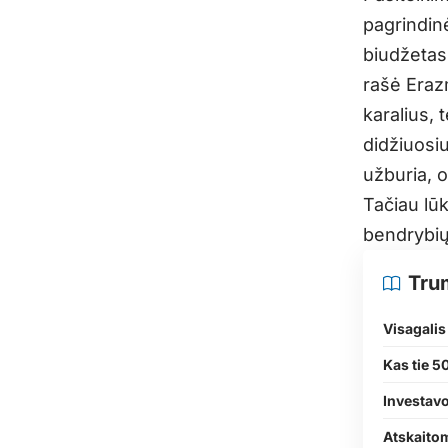
pagrindin
biudžetas 
rašė Erazm
karalius, 
didžiuosiu
užburia, o
Tačiau lū
bendrybių
Tru
Visagalis
Kas tie 5
Investav
Atskaito