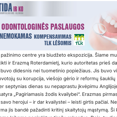
 pažinimo centre yra biudžeto ekspozicija. Šiame mu
ikti ir Erazmą Roterdamietį, kurio autoritetas prieš d
buvo didesnis nei tuometinio popiežiaus. Jis buvo v
votojų su korupcija, viešojo gėrio ir reformų šauklių
er septynias dienas su nepaprastu įkvėpimu Anglijoj
satyra „Pagiriamasis žodis kvailybei“. Erazmas pirmas
savo herojui – ir dar kvailystei – leisti girtis pačiai. N
rma jis bandė pažadinti kritinį skaitytojų mąstymą. Ši