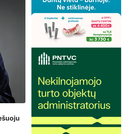
iešuoju