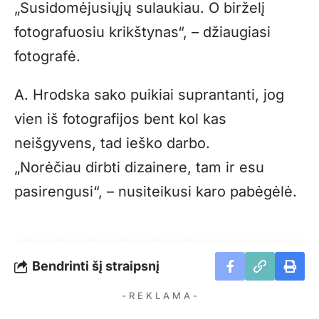
„Susidomėjusiųjų sulaukiau. O birželį
fotografuosiu krikštynas“, – džiaugiasi
fotografė.
A. Hrodska sako puikiai suprantanti, jog
vien iš fotografijos bent kol kas
neišgyvens, tad ieško darbo.
„Norėčiau dirbti dizainere, tam ir esu
pasirengusi“, – nusiteikusi karo pabėgėlė.
Bendrinti šį straipsnį
- R E K L A M A -