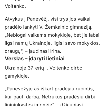
Voitenko.
Atvykus į Panevėžį, visi trys jos vaikai
pradėjo lankyti V. Žemkalnio gimnaziją.
„Neblogai vaikams mokykloje, bet jie labai
ilgsi namų Ukrainoje, ilgisi savo mokyklos,
draugų“, – jaudinasi Irina.
Verslas – įdaryti lietiniai
Ukrainoje 37-erių I. Voitenko dirbo
gamykloje.
„Panevėžyje aš iškart pradėjau rūpintis,
kur gauti darbą. Netrukus pradėsiu dirbi
linininkystės įmonėje“, – džiaugiasi