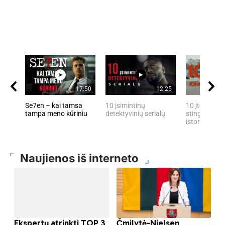
17:50
12:25
Se7en – kai tamsa
10 įsimintinų
10 įtemptų, 
tampa meno kūriniu
detektyvinių serialų
stingdančių 
istorijų
Naujienos iš interneto