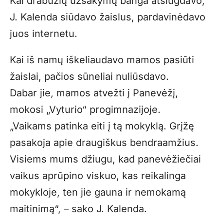
Kai drabužių užsakymų banga atslūgdavo,
J. Kalenda siūdavo žaislus, pardavinėdavo
juos internetu.
Kai iš namų iškeliaudavo mamos pasiūti
žaislai, pačios sūneliai nuliūsdavo.
Dabar jie, mamos atvežti į Panevėžį,
mokosi „Vyturio“ progimnazijoje.
„Vaikams patinka eiti į tą mokyklą. Grįžę
pasakoja apie draugiškus bendraamžius.
Visiems mums džiugu, kad panevėžiečiai
vaikus aprūpino viskuo, kas reikalinga
mokykloje, ten jie gauna ir nemokamą
maitinimą“, – sako J. Kalenda.