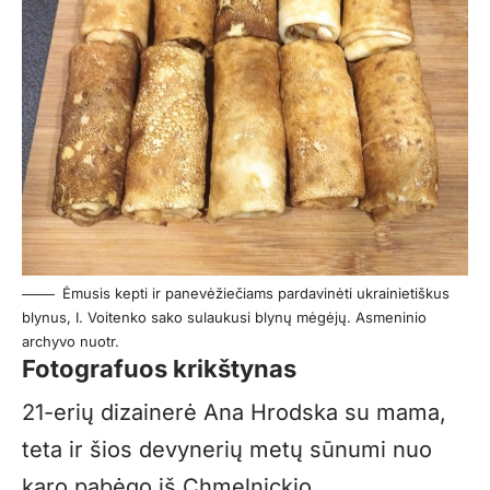
Ėmusis kepti ir panevėžiečiams pardavinėti ukrainietiškus
blynus, I. Voitenko sako sulaukusi blynų mėgėjų. Asmeninio
archyvo nuotr.
Fotografuos krikštynas
21-erių dizainerė Ana Hrodska su mama,
teta ir šios devynerių metų sūnumi nuo
karo pabėgo iš Chmelnickio.