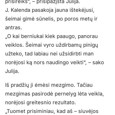
prisireiks“, – prisipažįsta Julija.
J. Kalenda pasakoja jauna ištekėjusi,
šeimai gimė sūnelis, po poros metų ir
antras.
„O kai berniukai kiek paaugo, panorau
veiklos. Šeimai vyro uždirbamų pinigų
užteko, tad labiau nei užsidirbti man
norėjosi ką nors naudingo veikti“, – sako
Julija.
Iš pradžių ji ėmėsi mezgimo. Tačiau
mezgimas pasirodė pernelyg lėta veikla,
norėjosi greitesnio rezultato.
„Tuomet prisiminiau, kad aš – siuvėjos