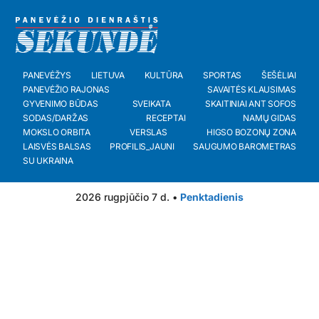
PANEVĖŽYS
LIETUVA
KULTŪRA
SPORTAS
ŠEŠĖLIAI
PANEVĖŽIO RAJONAS
SAVAITĖS KLAUSIMAS
GYVENIMO BŪDAS
SVEIKATA
SKAITINIAI ANT SOFOS
SODAS/DARŽAS
RECEPTAI
NAMŲ GIDAS
MOKSLO ORBITA
VERSLAS
HIGSO BOZONŲ ZONA
LAISVĖS BALSAS
PROFILIS_JAUNI
SAUGUMO BAROMETRAS
SU UKRAINA
2026 rugpjūčio 7 d. •
Penktadienis