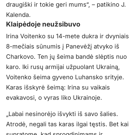
draugiški ir tokie geri mums“, – patikino J.
Kalenda.
Klaipėdoje neužsibuvo
Irina Voitenko su 14-mete dukra ir dvyniais
8-mečiais sūnumis į Panevėžį atvyko iš
Charkovo. Ten jų šeima bandė slėptis nuo
karo. Iki rusų armijai užpuolant Ukrainą,
Voitenko šeima gyveno Luhansko srityje.
Karas išskyrė šeimą: Irina su vaikais
evakavosi, o vyras liko Ukrainoje.
„Labai nesinorėjo išvykti iš savo šalies.
Atrodė, negali tas karas ilgai tęstis. Bet kai
supratome, kad sprogdinimams ir