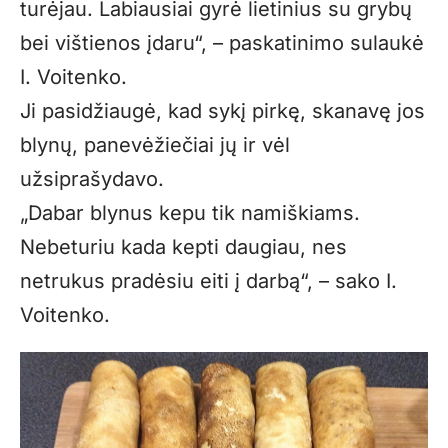
turėjau. Labiausiai gyrė lietinius su grybų
bei vištienos įdaru“, – paskatinimo sulaukė
I. Voitenko.
Ji pasidžiaugė, kad sykį pirkę, skanavę jos
blynų, panevėžiečiai jų ir vėl
užsiprašydavo.
„Dabar blynus kepu tik namiškiams.
Nebeturiu kada kepti daugiau, nes
netrukus pradėsiu eiti į darbą“, – sako I.
Voitenko.