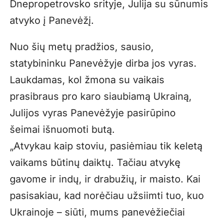
Dnepropetrovsko srityje, Julija su sūnumis
atvyko į Panevėžį.
Nuo šių metų pradžios, sausio,
statybininku Panevėžyje dirba jos vyras.
Laukdamas, kol žmona su vaikais
prasibraus pro karo siaubiamą Ukrainą,
Julijos vyras Panevėžyje pasirūpino
šeimai išnuomoti butą.
„Atvykau kaip stoviu, pasiėmiau tik keletą
vaikams būtinų daiktų. Tačiau atvykę
gavome ir indų, ir drabužių, ir maisto. Kai
pasisakiau, kad norėčiau užsiimti tuo, kuo
Ukrainoje – siūti, mums panevėžiečiai