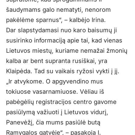
šaudymams galo nematyti, nenorom
pakėlėme sparnus“, – kalbėjo Irina.
Dar slapstydamasi nuo karo baisumų ji
susirinko informaciją apie tai, kad vienas
Lietuvos miestų, kuriame nemažai žmonių
kalba ar bent supranta rusiškai, yra
Klaipėda. Tad su vaikais ryžosi vykti į jį.
„Ir atvykome. O apgyvendino mus
tokiuose vasarnamiuose. Vėliau iš
pabėgėlių registracijos centro gavome
pasiūlymą važiuoti į Lietuvos vidurį,
Panevėžį, čia mums pasiūlė butą
Ramygalos gatvėje“, – pasakoja I.