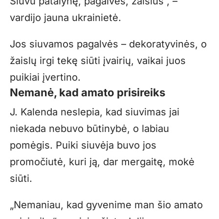
Siuvu patalynę, pagalves, žaislus“, –
vardijo jauna ukrainietė.
Jos siuvamos pagalvės – dekoratyvinės, o
žaislų irgi tekę siūti įvairių, vaikai juos
puikiai įvertino.
Nemanė, kad amato prisireiks
J. Kalenda neslepia, kad siuvimas jai
niekada nebuvo būtinybė, o labiau
pomėgis. Puiki siuvėja buvo jos
promočiutė, kuri ją, dar mergaitę, mokė
siūti.
„Nemaniau, kad gyvenime man šio amato