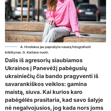
A. Hrodskos jau paprašyta vasarą fotografuoti
krikštynas. G. Kartano nuotr.
Dalis iš agresorių siaubiamos
Ukrainos į Panevėžį pabėgusių
ukrainiečių čia bando pragyventi iš
savarankiškos veiklos: gamina
maistą, siuva. Kai kurios karo
pabėgėlės prasitaria, kad savo šalyje
nė negalvojusios, jog kada nors joms