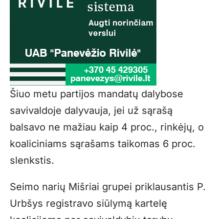
Šiuo metu partijos mandatų dalybose
savivaldoje dalyvauja, jei už sąrašą
balsavo ne mažiau kaip 4 proc., rinkėjų, o
koaliciniams sąrašams taikomas 6 proc.
slenkstis.
Seimo narių Mišriai grupei priklausantis P.
Urbšys registravo siūlymą kartelę