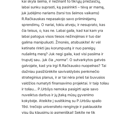
kai skyla šeima, ir nežinant to tikrųjų priežasčių,
labai sunku suprasti, ką pasirinkti – tėvą ar mamą,
juk judėjimo nariams (tarsi tos šeimos vaikams)
R.Račkauskas nepasakojo savo priiminėjamų
sprendimų. O nariai, tokiu atveju, ir nesuprato, kas
čia teisus, o, kas ne. Labai gaila, kad kai kam yra
labai patogus visos tiesos nežinojimas ir tuo dar
galima manipuliuoti. Žmonės, atsibuskite! Ar vėl
ketinate rinkti jau korumpuotą ir nuo pareigų
nušalintą merą? Juk negi gaila, kad visi pasiima ir
truputį sau.. juk čia „norma”. O sutvarkytos gatvės
galvojate, kad yra irgi R.Račkausko nuopelnas? Tai
dažniau pasižiūrėkite savivaldybės penkmečio
strateginius planus, ir ar tai nėra prieš tai buvusios
valdžios numatyti finansavimo projektai. Ir taip toliau
ir toliau… P.Urbšys nemoka pasigirti apie savo
nuveiktus darbus ir jų įtaką mūsų gyvenimo
kokybėje. Ateikite į susitikimą su P.Urbšiu spalio
19d. trečiojo universiteto renginyje ir paklauskite
visų šių klausimų jo asmeniškai! Sekite ne tik