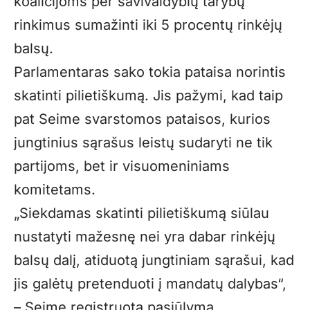
koalicijoms per savivaldybių tarybų
rinkimus sumažinti iki 5 procentų rinkėjų
balsų.
Parlamentaras sako tokia pataisa norintis
skatinti pilietiškumą. Jis pažymi, kad taip
pat Seime svarstomos pataisos, kurios
jungtinius sąrašus leistų sudaryti ne tik
partijoms, bet ir visuomeniniams
komitetams.
„Siekdamas skatinti pilietiškumą siūlau
nustatyti mažesnę nei yra dabar rinkėjų
balsų dalį, atiduotą jungtiniam sąrašui, kad
jis galėtų pretenduoti į mandatų dalybas“,
– Seime registruotą pasiūlymą