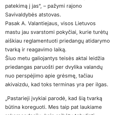
patekimą į jas“, – pažymi rajono
Savivaldybės atstovas.
Pasak A. Valantiejaus, visos Lietuvos
mastu jau svarstomi pokyčiai, kurie turėtų
aiškiau reglamentuoti priedangų atidarymo
tvarką ir reagavimo laiką.
Šiuo metu galiojantys teisės aktai leidžia
priedangas paruošti per dvylika valandų
nuo perspėjimo apie grėsmę, tačiau
akivaizdu, kad toks terminas yra per ilgas.
„Pastarieji įvykiai parodė, kad šią tvarką
būtina koreguoti. Mes taip pat laukiame