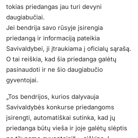
tokias priedangas jau turi devyni
daugiabučiai.
Jei bendrija savo rūsyje įsirengia
priedangą ir informaciją pateikia
Savivaldybei, ji įtraukiama į oficialų sąrašą.
O tai reiškia, kad šia priedanga galėtų
pasinaudoti ir ne šio daugiabučio
gyventojai.
„Tos bendrijos, kurios dalyvauja
Savivaldybės konkurse priedangoms
įsirengti, automatiškai sutinka, kad jų
priedanga būtų vieša ir joje galėtų slėptis