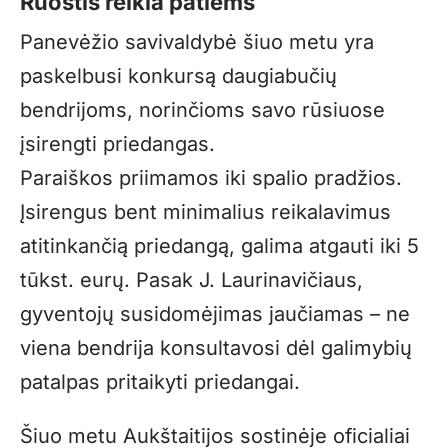
Ruoštis reikia patiems
Panevėžio savivaldybė šiuo metu yra
paskelbusi konkursą daugiabučių
bendrijoms, norinčioms savo rūsiuose
įsirengti priedangas.
Paraiškos priimamos iki spalio pradžios.
Įsirengus bent minimalius reikalavimus
atitinkančią priedangą, galima atgauti iki 5
tūkst. eurų. Pasak J. Laurinavičiaus,
gyventojų susidomėjimas jaučiamas – ne
viena bendrija konsultavosi dėl galimybių
patalpas pritaikyti priedangai.
Šiuo metu Aukštaitijos sostinėje oficialiai