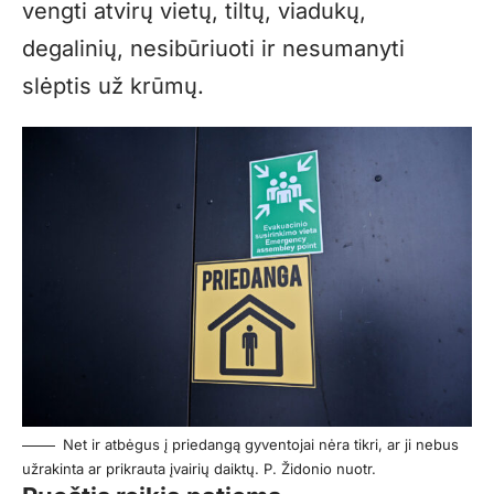
vengti atvirų vietų, tiltų, viadukų,
degalinių, nesibūriuoti ir nesumanyti
slėptis už krūmų.
Net ir atbėgus į priedangą gyventojai nėra tikri, ar ji nebus
užrakinta ar prikrauta įvairių daiktų. P. Židonio nuotr.