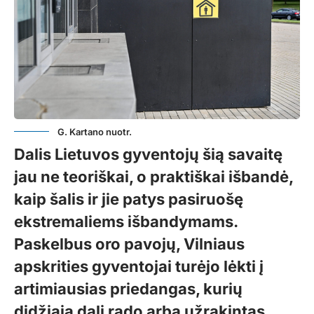
G. Kartano nuotr.
Dalis Lietuvos gyventojų šią savaitę
jau ne teoriškai, o praktiškai išbandė,
kaip šalis ir jie patys pasiruošę
ekstremaliems išbandymams.
Paskelbus oro pavojų, Vilniaus
apskrities gyventojai turėjo lėkti į
artimiausias priedangas, kurių
didžiąją dalį rado arba užrakintas,