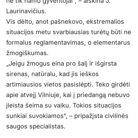
ne tik namo gyventojai“, – aiškina J.
Laurinavičius.
Vis dėlto, anot pašnekovo, ekstremalios
situacijos metu svarbiausias turėtų būti ne
formalus reglamentavimas, o elementarus
žmogiškumas.
„Jeigu žmogus eina pro šalį ir išgirsta
sirenas, natūralu, kad jis ieškos
artimiausios vietos pasislėpti. Teko girdėti
apie atvejį Vilniuje, kai į priedangą nebuvo
įleista šeima su vaiku. Tokios situacijos
sunkiai suvokiamos“, – pripažįsta civilinės
saugos specialistas.