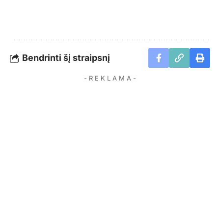
Bendrinti šį straipsnį
- R E K L A M A -