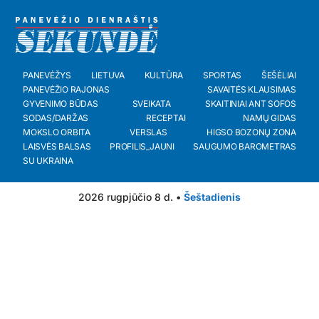
PANEVĖŽYS
LIETUVA
KULTŪRA
SPORTAS
ŠEŠĖLIAI
PANEVĖŽIO RAJONAS
SAVAITĖS KLAUSIMAS
GYVENIMO BŪDAS
SVEIKATA
SKAITINIAI ANT SOFOS
SODAS/DARŽAS
RECEPTAI
NAMŲ GIDAS
MOKSLO ORBITA
VERSLAS
HIGSO BOZONŲ ZONA
LAISVĖS BALSAS
PROFILIS_JAUNI
SAUGUMO BAROMETRAS
SU UKRAINA
2026 rugpjūčio 8 d. •
Šeštadienis