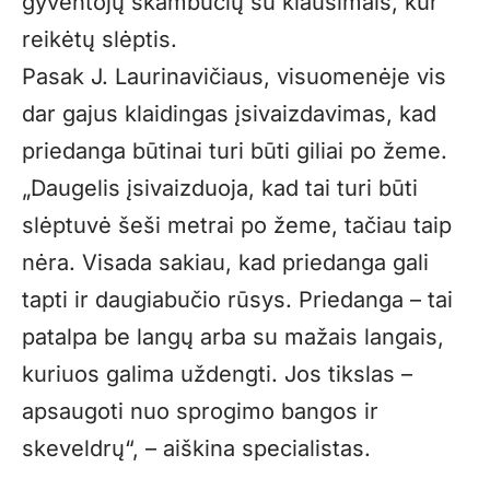
gyventojų skambučių su klausimais, kur
reikėtų slėptis.
Pasak J. Laurinavičiaus, visuomenėje vis
dar gajus klaidingas įsivaizdavimas, kad
priedanga būtinai turi būti giliai po žeme.
„Daugelis įsivaizduoja, kad tai turi būti
slėptuvė šeši metrai po žeme, tačiau taip
nėra. Visada sakiau, kad priedanga gali
tapti ir daugiabučio rūsys. Priedanga – tai
patalpa be langų arba su mažais langais,
kuriuos galima uždengti. Jos tikslas –
apsaugoti nuo sprogimo bangos ir
skeveldrų“, – aiškina specialistas.