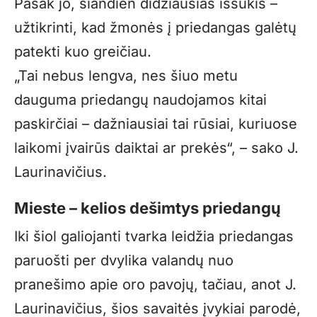
Pasak jo, šiandien didžiausias iššūkis –
užtikrinti, kad žmonės į priedangas galėtų
patekti kuo greičiau.
„Tai nebus lengva, nes šiuo metu
dauguma priedangų naudojamos kitai
paskirčiai – dažniausiai tai rūsiai, kuriuose
laikomi įvairūs daiktai ar prekės“, – sako J.
Laurinavičius.
Mieste – kelios dešimtys priedangų
Iki šiol galiojanti tvarka leidžia priedangas
paruošti per dvylika valandų nuo
pranešimo apie oro pavojų, tačiau, anot J.
Laurinavičius, šios savaitės įvykiai parodė,