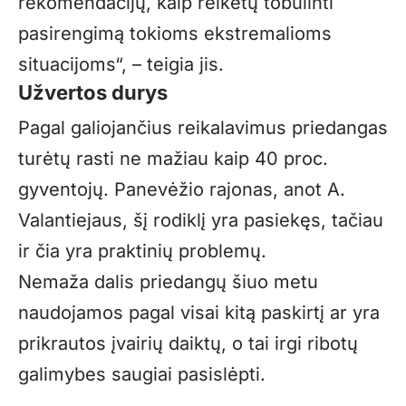
rekomendacijų, kaip reikėtų tobulinti
pasirengimą tokioms ekstremalioms
situacijoms“, – teigia jis.
Užvertos durys
Pagal galiojančius reikalavimus priedangas
turėtų rasti ne mažiau kaip 40 proc.
gyventojų. Panevėžio rajonas, anot A.
Valantiejaus, šį rodiklį yra pasiekęs, tačiau
ir čia yra praktinių problemų.
Nemaža dalis priedangų šiuo metu
naudojamos pagal visai kitą paskirtį ar yra
prikrautos įvairių daiktų, o tai irgi ribotų
galimybes saugiai pasislėpti.