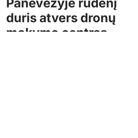
Panevėžyje rudenį
duris atvers dronų
mokymo centras
Pasidalinti
ELTA
2026-05-23
PANEVĖŽYS