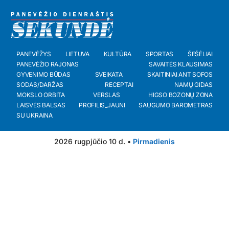
PANEVĖŽYS
LIETUVA
KULTŪRA
SPORTAS
ŠEŠĖLIAI
PANEVĖŽIO RAJONAS
SAVAITĖS KLAUSIMAS
GYVENIMO BŪDAS
SVEIKATA
SKAITINIAI ANT SOFOS
SODAS/DARŽAS
RECEPTAI
NAMŲ GIDAS
MOKSLO ORBITA
VERSLAS
HIGSO BOZONŲ ZONA
LAISVĖS BALSAS
PROFILIS_JAUNI
SAUGUMO BAROMETRAS
SU UKRAINA
2026 rugpjūčio 10 d. •
Pirmadienis