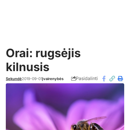
Orai: rugsėjis
kilnusis
Pasidalinti
Sekundė
2019-09-01
Įvairenybės