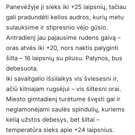
Panevėžyje ji sieks iki +25 laipsnių, tačiau
gali pradundėti kelios audros, kurių metu
sulauksime ir stipresnio vėjo gūsio.
Antradienį jau pajausime rudens gaivą –
oras atvės iki +20, nors naktis palyginti
šilta – 16 laipsnių su pliusu. Palynos, bus
debesuota.
Iki savaitgalio išsilaikys vis šviesesni ir,
ačiū kilniajam rugsėjui – vis šiltesni orai.
Miesto gimtadienį turėtume švęsti gal ir
neglamonėjami saulės spindulių, kuriems
kelią užstos debesys, bet šiltai –
temperatūra sieks apie +24 laipsnius.