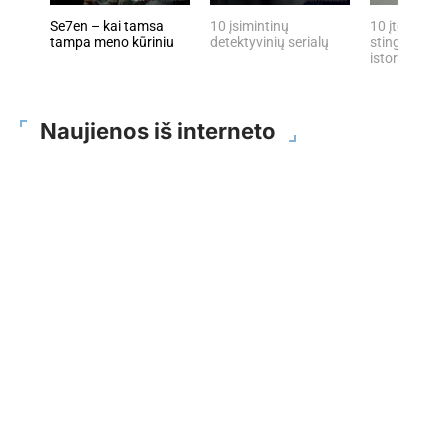
Se7en – kai tamsa
10 įsimintinų
10 įtemptų, 
tampa meno kūriniu
detektyvinių serialų
stingdančių 
istorijų
Naujienos iš interneto