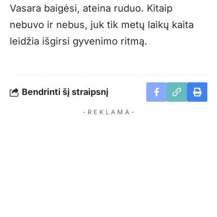
Vasara baigėsi, ateina ruduo. Kitaip
nebuvo ir nebus, juk tik metų laikų kaita
leidžia išgirsi gyvenimo ritmą.
Bendrinti šį straipsnį
- R E K L A M A -