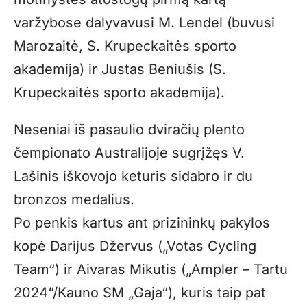
varžybose dalyvavusi M. Lendel (buvusi
Marozaitė, S. Krupeckaitės sporto
akademija) ir Justas Beniušis (S.
Krupeckaitės sporto akademija).
Neseniai iš pasaulio dviračių plento
čempionato Australijoje sugrįžęs V.
Lašinis iškovojo keturis sidabro ir du
bronzos medalius.
Po penkis kartus ant prizininkų pakylos
kopė Darijus Džervus („Votas Cycling
Team“) ir Aivaras Mikutis („Ampler – Tartu
2024“/Kauno SM „Gaja“), kuris taip pat