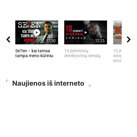
17:50
12:25
Se7en – kai tamsa
10 įsimintinų
10 įtemptų, 
tampa meno kūriniu
detektyvinių serialų
stingdančių 
istorijų
Naujienos iš interneto