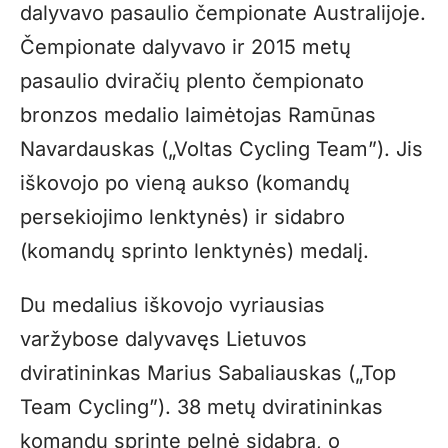
dalyvavo pasaulio čempionate Australijoje.
Čempionate dalyvavo ir 2015 metų
pasaulio dviračių plento čempionato
bronzos medalio laimėtojas Ramūnas
Navardauskas („Voltas Cycling Team”). Jis
iškovojo po vieną aukso (komandų
persekiojimo lenktynės) ir sidabro
(komandų sprinto lenktynės) medalį.
Du medalius iškovojo vyriausias
varžybose dalyvavęs Lietuvos
dviratininkas Marius Sabaliauskas („Top
Team Cycling”). 38 metų dviratininkas
komandų sprinte pelnė sidabrą, o