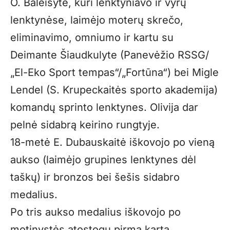
O. Baleišytė, kuri lenktyniavo ir vyrų
lenktynėse, laimėjo moterų skrečo,
eliminavimo, omniumo ir kartu su
Deimante Šiaudkulyte (Panevėžio RSSG/
„El-Eko Sport tempas“/„Fortūna“) bei Migle
Lendel (S. Krupeckaitės sporto akademija)
komandų sprinto lenktynes. Olivija dar
pelnė sidabrą keirino rungtyje.
18-metė E. Dubauskaitė iškovojo po vieną
aukso (laimėjo grupines lenktynes dėl
taškų) ir bronzos bei šešis sidabro
medalius.
Po tris aukso medalius iškovojo po
motinystės atostogų pirmą kartą