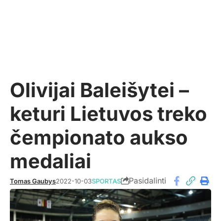
Olivijai Baleišytei –
keturi Lietuvos treko
čempionato aukso
medaliai
Pasidalinti
Tomas Gaubys
2022-10-03
SPORTAS