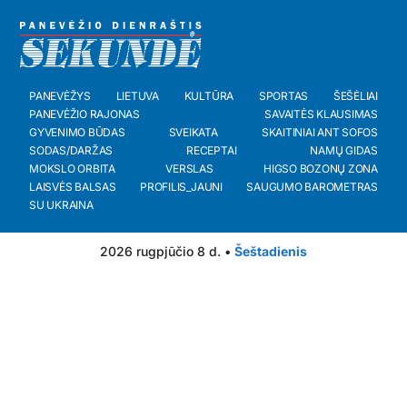
PANEVĖŽYS
LIETUVA
KULTŪRA
SPORTAS
ŠEŠĖLIAI
PANEVĖŽIO RAJONAS
SAVAITĖS KLAUSIMAS
GYVENIMO BŪDAS
SVEIKATA
SKAITINIAI ANT SOFOS
SODAS/DARŽAS
RECEPTAI
NAMŲ GIDAS
MOKSLO ORBITA
VERSLAS
HIGSO BOZONŲ ZONA
LAISVĖS BALSAS
PROFILIS_JAUNI
SAUGUMO BAROMETRAS
SU UKRAINA
2026 rugpjūčio 8 d. •
Šeštadienis