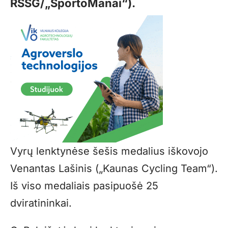
RSSG/„SportoManai“).
Vyrų lenktynėse šešis medalius iškovojo
Venantas Lašinis („Kaunas Cycling Team“).
Iš viso medaliais pasipuošė 25
dviratininkai.