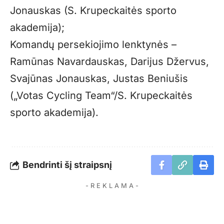
Jonauskas (S. Krupeckaitės sporto
akademija);
Komandų persekiojimo lenktynės –
Ramūnas Navardauskas, Darijus Džervus,
Svajūnas Jonauskas, Justas Beniušis
(„Votas Cycling Team“/S. Krupeckaitės
sporto akademija).
Bendrinti šį straipsnį
- R E K L A M A -