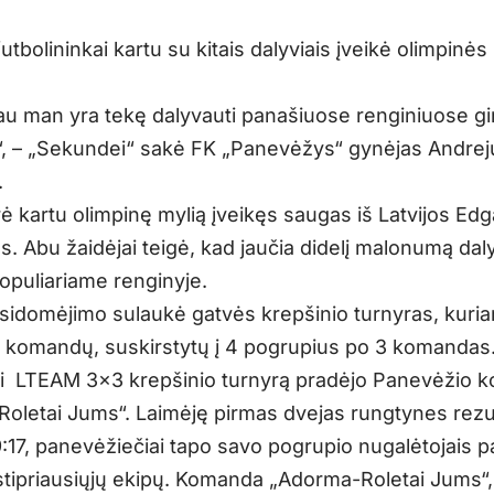
futbolininkai kartu su kitais dalyviais įveikė olimpinės
iau man yra tekę dalyvauti panašiuose renginiuose gi
“, – „Sekundei“ sakė FK „Panevėžys“ gynėjas Andrej
.
ė kartu olimpinę mylią įveikęs saugas iš Latvijos Ed
s. Abu žaidėjai teigė, kad jaučia didelį malonumą da
opuliariame renginyje.
usidomėjimo sulaukė gatvės krepšinio turnyras, kuri
2 komandų, suskirstytų į 4 pogrupius po 3 komandas
i LTEAM 3×3 krepšinio turnyrą pradėjo Panevėžio 
oletai Jums“. Laimėję pirmas dvejas rungtynes rezul
9:17, panevėžiečiai tapo savo pogrupio nugalėtojais p
stipriausiųjų ekipų. Komanda „Adorma-Roletai Jums“, 