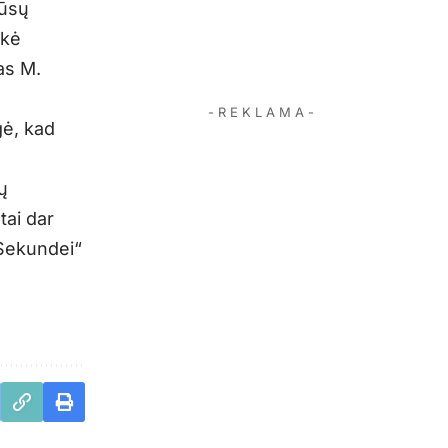
mūsų
akė
as M.
- R E K L A M A -
gė, kad
ų
tai dar
„Sekundei“