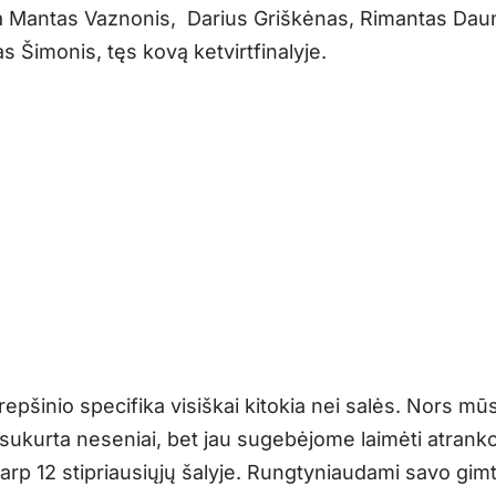
a Mantas Vaznonis, Darius Griškėnas, Rimantas Daun
 Šimonis, tęs kovą ketvirtfinalyje.
epšinio specifika visiškai kitokia nei salės. Nors mū
ukurta neseniai, bet jau sugebėjome laimėti atranko
 tarp 12 stipriausiųjų šalyje. Rungtyniaudami savo gi