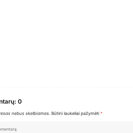
tarų: 0
dresas nebus skelbiamas.
Būtini laukeliai pažymėti
*