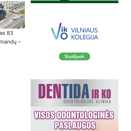
gas 83
komandų –