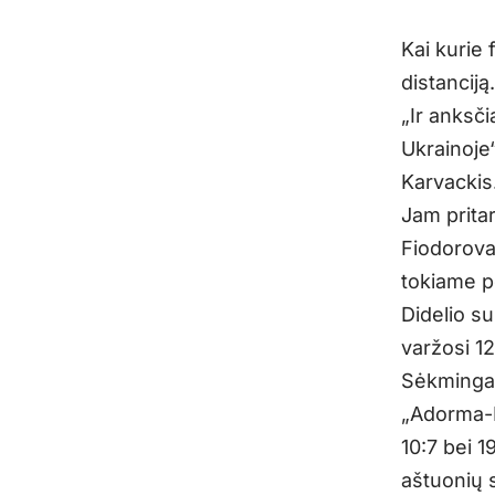
Kai kurie 
distanciją.
„Ir anksč
Ukrainoje
Karvackis
Jam pritar
Fiodorova
tokiame p
Didelio s
varžosi 1
Sėkminga
„Adorma-R
10:7 bei 1
aštuonių 