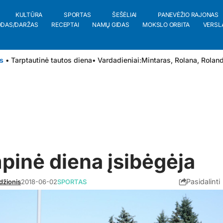
KULTŪRA
SPORTAS
ŠEŠĖLIAI
PANEVĖŽIO RAJONAS
ODAS/DARŽAS
RECEPTAI
NAMŲ GIDAS
MOKSLO ORBITA
VERSL
s
• Tarptautinė tautos diena
• Vardadieniai:
Mintaras
,
Rolana
,
Rolan
pinė diena įsibėgėja
Pasidalinti
džionis
2018-06-02
SPORTAS