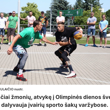
BULAIČIO nuotr.
čiai žmonių, atvykę į Olimpinės dienos šv
i dalyvauja įvairių sporto šakų varžybose.