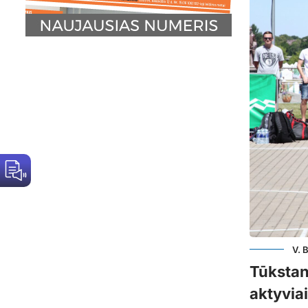
V. 
Tūkstan
aktyvia