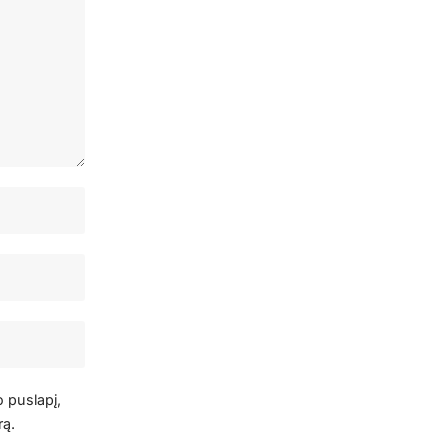
o puslapį,
rą.