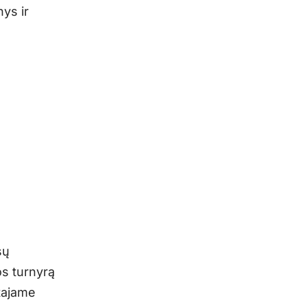
ys ir
sų
s turnyrą
mtajame