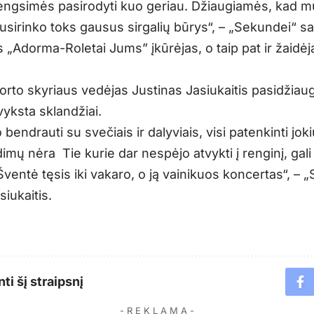
engsimės pasirodyti kuo geriau. Džiaugiamės, kad 
susirinko toks gausus sirgalių būrys“, – „Sekundei“ s
„Adorma-Roletai Jums” įkūrėjas, o taip pat ir žaidėj
orto skyriaus vedėjas Justinas Jasiukaitis pasidžiau
vyksta sklandžiai.
 bendrauti su svečiais ir dalyviais, visi patenkinti joki
mų nėra Tie kurie dar nespėjo atvykti į renginį, gali 
Šventė tęsis iki vakaro, o ją vainikuos koncertas“, – 
siukaitis.
ti šį straipsnį
- R E K L A M A -