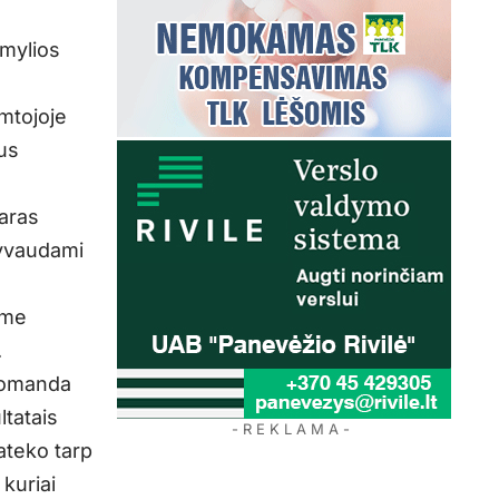
 mylios
mtojoje
us
garas
lyvaudami
ame
.
komanda
tatais
- R E K L A M A -
ateko tarp
kuriai