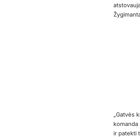
atstovauj
Žygimantas
„Gatvės kr
komanda s
ir patekti