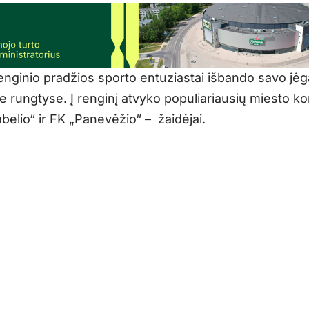
enginio pradžios sporto entuziastai išbando savo jė
se rungtyse. Į renginį atvyko populiariausių miesto 
belio“ ir FK „Panevėžio“ – žaidėjai.