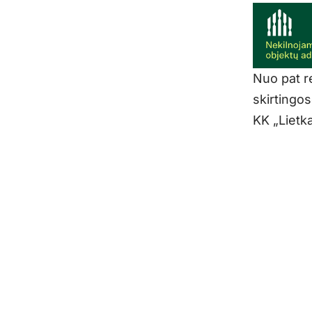
Nuo pat r
skirtingo
KK „Lietka