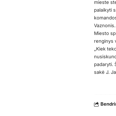
mieste st
palaikyti 
komandos 
Vaznonis.
Miesto sp
renginys 
„Kiek teko
nusiskundi
padaryti. 
sakė J. Ja
Bendrin