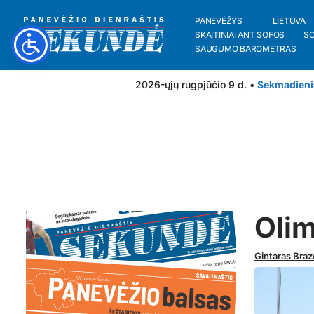
PANEVĖŽYS
LIETUVA
SKAITINIAI ANT SOFOS
S
SAUGUMO BAROMETRAS
2026-ųjų rugpjūčio 9 d. •
Sekmadieni
Olim
Gintaras Braz