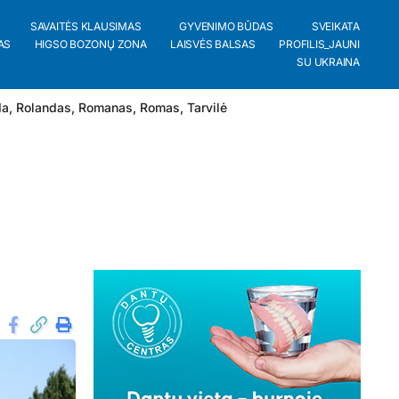
SAVAITĖS KLAUSIMAS
GYVENIMO BŪDAS
SVEIKATA
AS
HIGSO BOZONŲ ZONA
LAISVĖS BALSAS
PROFILIS_JAUNI
SU UKRAINA
da
,
Rolandas
,
Romanas
,
Romas
,
Tarvilė