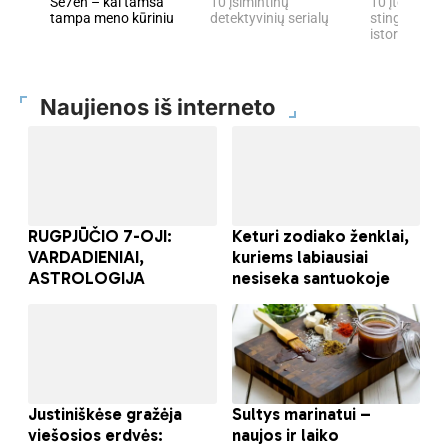
Se7en – kai tamsa
10 įsimintinų
10 įtemptų, 
tampa meno kūriniu
detektyvinių serialų
stingdančių 
istorijų
Naujienos iš interneto