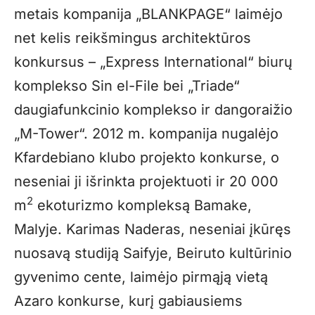
metais kompanija „BLANKPAGE“ laimėjo
net kelis reikšmingus architektūros
konkursus – „Express International“ biurų
komplekso Sin el-File bei „Triade“
daugiafunkcinio komplekso ir dangoraižio
„M-Tower“. 2012 m. kompanija nugalėjo
Kfardebiano klubo projekto konkurse, o
neseniai ji išrinkta projektuoti ir 20 000
2
m
ekoturizmo kompleksą Bamake,
Malyje. Karimas Naderas, neseniai įkūręs
nuosavą studiją Saifyje, Beiruto kultūrinio
gyvenimo cente, laimėjo pirmąją vietą
Azaro konkurse, kurį gabiausiems