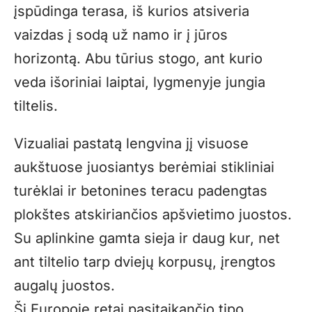
įspūdinga terasa, iš kurios atsiveria
vaizdas į sodą už namo ir į jūros
horizontą. Abu tūrius stogo, ant kurio
veda išoriniai laiptai, lygmenyje jungia
tiltelis.
Vizualiai pastatą lengvina jį visuose
aukštuose juosiantys berėmiai stikliniai
turėklai ir betonines teracu padengtas
plokštes atskiriančios apšvietimo juostos.
Su aplinkine gamta sieja ir daug kur, net
ant tiltelio tarp dviejų korpusų, įrengtos
augalų juostos.
Ši Europoje retai pasitaikančio tipo