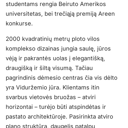
studentams rengia Beiruto Amerikos
universitetas, bei trečiąją premiją Areen
konkurse.
2000 kvadratinių metrų ploto vilos
komplekso dizainas jungia saulę, jūros
vėją ir pakrantės uolas į elegantišką,
draugišką ir šiltą visumą. Tačiau
pagrindinis dėmesio centras čia vis dėlto
yra Viduržemio jūra. Klientams itin
svarbus vietovės bruožas – atviri
horizontai – turėjo būti atspindėtas ir
pastato architektūroje. Pasirinkta atviro
plano struktūra, daugelis patalpų