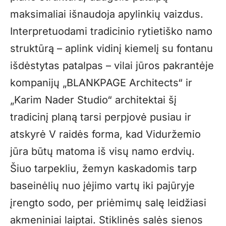
maksimaliai išnaudoja apylinkių vaizdus.
Interpretuodami tradicinio rytietiško namo
struktūrą – aplink vidinį kiemelį su fontanu
išdėstytas patalpas – vilai jūros pakrantėje
kompanijų „BLANKPAGE Architects“ ir
„Karim Nader Studio“ architektai šį
tradicinį planą tarsi perpjovė pusiau ir
atskyrė V raidės forma, kad Viduržemio
jūra būtų matoma iš visų namo erdvių.
Šiuo tarpekliu, žemyn kaskadomis tarp
baseinėlių nuo įėjimo vartų iki pajūryje
įrengto sodo, per priėmimų salę leidžiasi
akmeniniai laiptai. Stiklinės salės sienos