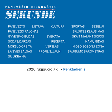
PANEVĖŽYS
LIETUVA
KULTŪRA
SPORTAS
ŠEŠĖLIAI
PANEVĖŽIO RAJONAS
SAVAITĖS KLAUSIMAS
GYVENIMO BŪDAS
SVEIKATA
SKAITINIAI ANT SOFOS
SODAS/DARŽAS
RECEPTAI
NAMŲ GIDAS
MOKSLO ORBITA
VERSLAS
HIGSO BOZONŲ ZONA
LAISVĖS BALSAS
PROFILIS_JAUNI
SAUGUMO BAROMETRAS
SU UKRAINA
2026 rugpjūčio 7 d. •
Penktadienis