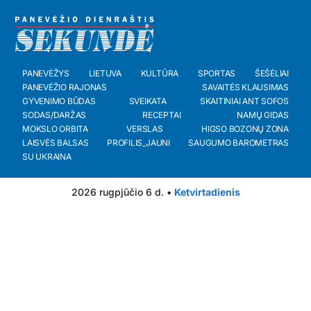
PANEVĖŽYS
LIETUVA
KULTŪRA
SPORTAS
ŠEŠĖLIAI
PANEVĖŽIO RAJONAS
SAVAITĖS KLAUSIMAS
GYVENIMO BŪDAS
SVEIKATA
SKAITINIAI ANT SOFOS
SODAS/DARŽAS
RECEPTAI
NAMŲ GIDAS
MOKSLO ORBITA
VERSLAS
HIGSO BOZONŲ ZONA
LAISVĖS BALSAS
PROFILIS_JAUNI
SAUGUMO BAROMETRAS
SU UKRAINA
2026 rugpjūčio 6 d. •
Ketvirtadienis