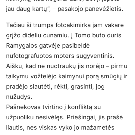
jau daug kartų“, – pasakojo panevėžietis.
Tačiau ši trumpa fotoakimirka jam vakare
grįžo dideliu cunamiu. Į Tomo buto duris
Ramygalos gatvėje pasibeldė
nufotografuotos moters sugyventinis.
Aišku, kad ne nuotraukų jis norėjo – pirmu
taikymu vožtelėjo kaimynui porą smūgių ir
pradėjo siautėti, rėkti, grasinti, jog
nužudys.
Pašnekovas tvirtino į konfliktą su
užpuoliku nesivėlęs. Priešingai, jis prašė
liautis, nes viskas vyko jo mažametės