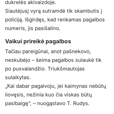
dukrelės akivaizdoje.
Siautėjusį vyrą sutramdė tik skambutis į
policiją. Išgirdęs, kad renkamas pagalbos
numeris, jis pasišalino.
Vaikui prireikė pagalbos
Tačiau pareigūnai, anot pašnekovo,
neskubėjo – šeima pagalbos sulaukė tik
po pusvalandžio. Triukšmautojas
sulaikytas.
„Kai dabar pagalvoju, jei kaimynas nebūtų
liovęsis, nežinia kuo čia viskas būtų
pasibaigę“, – nuogąstavo T. Rudys.