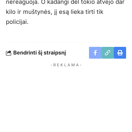
nereaguoja. O kadangi dėl tokio atvejo dar
kilo ir muštynės, jį esą lieka tirti tik
policijai.
Bendrinti šį straipsnį
- R E K L A M A -