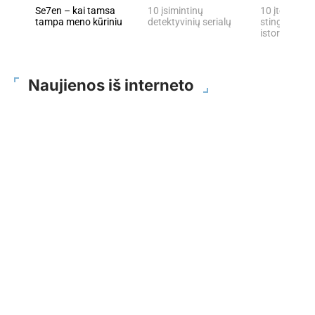
Se7en – kai tamsa
10 įsimintinų
10 įtemptų, 
tampa meno kūriniu
detektyvinių serialų
stingdančių 
istorijų
Naujienos iš interneto