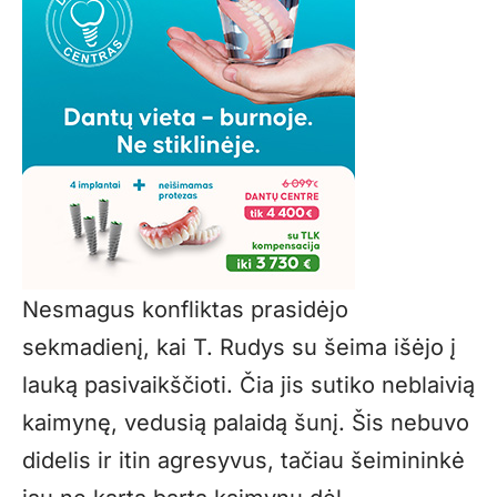
Nesmagus konfliktas prasidėjo
sekmadienį, kai T. Rudys su šeima išėjo į
lauką pasivaikščioti. Čia jis sutiko neblaivią
kaimynę, vedusią palaidą šunį. Šis nebuvo
didelis ir itin agresyvus, tačiau šeimininkė