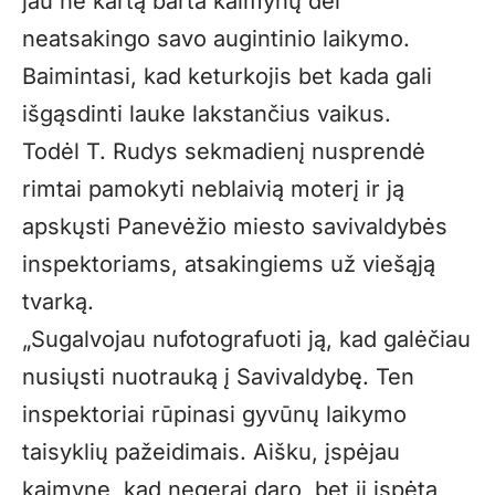
jau ne kartą barta kaimynų dėl
neatsakingo savo augintinio laikymo.
Baimintasi, kad keturkojis bet kada gali
išgąsdinti lauke lakstančius vaikus.
Todėl T. Rudys sekmadienį nusprendė
rimtai pamokyti neblaivią moterį ir ją
apskųsti Panevėžio miesto savivaldybės
inspektoriams, atsakingiems už viešąją
tvarką.
„Sugalvojau nufotografuoti ją, kad galėčiau
nusiųsti nuotrauką į Savivaldybę. Ten
inspektoriai rūpinasi gyvūnų laikymo
taisyklių pažeidimais. Aišku, įspėjau
kaimynę, kad negerai daro, bet ji įspėta