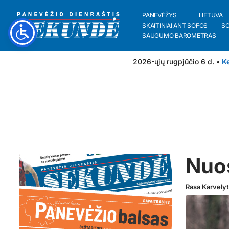
PANEVĖŽYS
LIETUVA
SKAITINIAI ANT SOFOS
S
SAUGUMO BAROMETRAS
2026-ųjų rugpjūčio 6 d. •
Ke
Nuos
Rasa Karvely