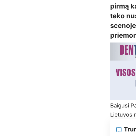
pirmą ka
teko nus
scenoje
priemon
Baigusi P
Lietuvos m
Tru