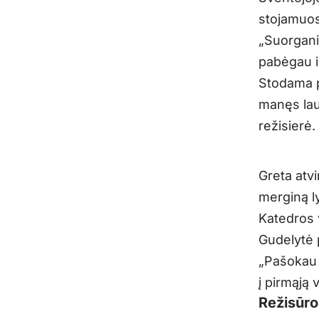
stojamuos
„
Suorgani
pabėgau iš
Stodama p
manęs lau
režisierė.
Greta atvi
merginą l
Katedros v
Gudelytė 
„
Pašokau i
į pirmąją v
Režisūro