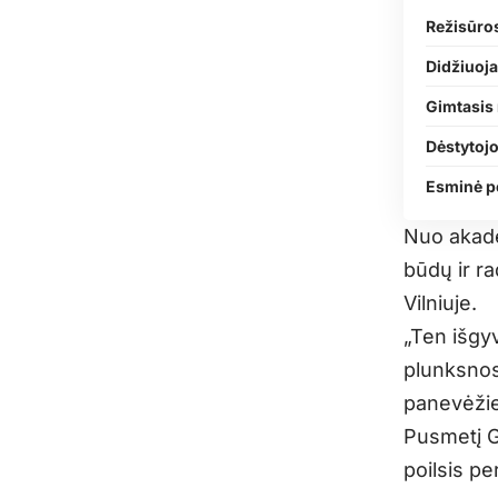
Režisūros
Didžiuoj
Gimtasis 
Dėstytojo
Esminė p
Nuo akade
būdų ir ra
Vilniuje.
„
Ten išgyv
plunksnos
panevėžie
Pusmetį G.
poilsis pe