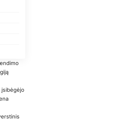
prendimo
giją
i įsibėgėjo
mena
verstinis