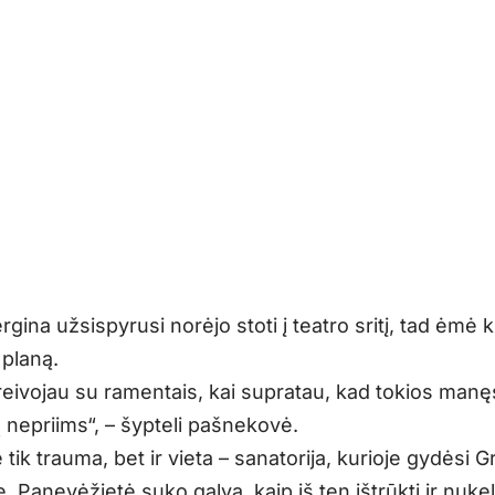
gina užsispyrusi norėjo stoti į teatro sritį, tad ėmė k
 planą.
reivojau su ramentais, kai supratau, kad tokios manęs
 nepriims“, – šypteli pašnekovė.
tik trauma, bet ir vieta – sanatorija, kurioje gydėsi G
. Panevėžietė suko galvą, kaip iš ten ištrūkti ir nukeli