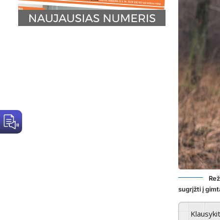
Rež
sugrįžti į gi
Klausyki