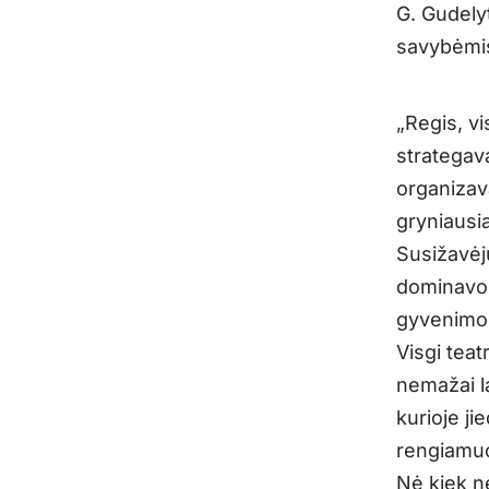
G. Gudely
savybėmis
„
Regis, v
strategav
organizava
gryniausia
Susižavėj
dominavo 
gyvenimo
Visgi tea
nemažai l
kurioje j
rengiamuo
Nė kiek n