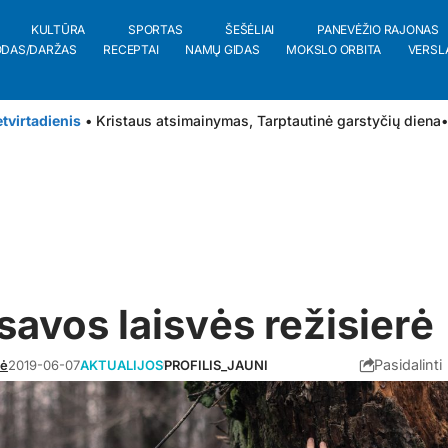
KULTŪRA
SPORTAS
ŠEŠĖLIAI
PANEVĖŽIO RAJONAS
ODAS/DARŽAS
RECEPTAI
NAMŲ GIDAS
MOKSLO ORBITA
VERSL
tvirtadienis
• Kristaus atsimainymas, Tarptautinė garstyčių diena
•
avos laisvės režisierė
Pasidalinti
tė
2019-06-07
AKTUALIJOS
PROFILIS_JAUNI