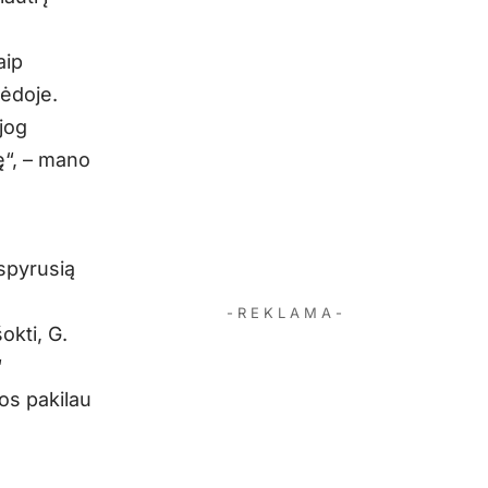
aip
pėdoje.
jog
ę“, – mano
ispyrusią
- R E K L A M A -
okti, G.
“
os pakilau