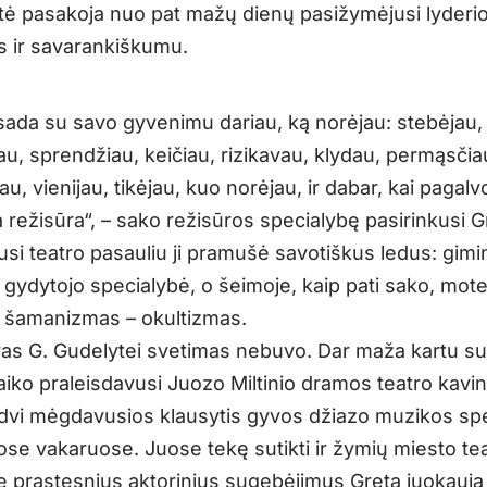
tė pasakoja nuo pat mažų dienų pasižymėjusi lyderi
 ir savarankiškumu.
isada su savo gyvenimu dariau, ką norėjau: stebėjau,
au, sprendžiau, keičiau, rizikavau, klydau, permąsčia
u, vienijau, tikėjau, kuo norėjau, ir dabar, kai pagalvoj
 režisūra“, – sako režisūros specialybę pasirinkusi G
usi teatro pasauliu ji pramušė savotiškus ledus: gimi
gydytojo specialybė, o šeimoje, kaip pati sako, mote
 šamanizmas – okultizmas.
tras G. Gudelytei svetimas nebuvo. Dar maža kartu s
aiko praleisdavusi Juozo Miltinio dramos teatro kavin
iedvi mėgdavusios klausytis gyvos džiazo muzikos spe
se vakaruose. Juose tekę sutikti ir žymių miesto tea
e prastesnius aktorinius sugebėjimus Greta juokauja