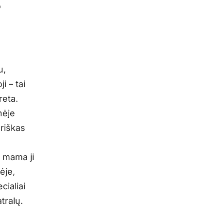
o
u,
i – tai
reta.
nėje
riškas
u mama ji
ėje,
cialiai
tralų.