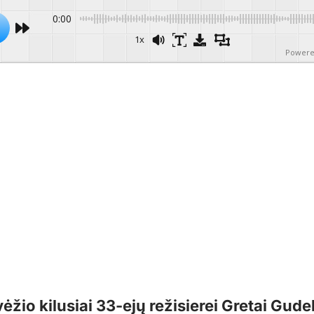
0:00
1x
Powere
ėžio kilusiai 33-ejų režisierei Gretai Gude