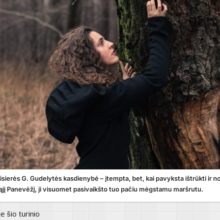
isierės G. Gudelytės kasdienybė – įtempta, bet, kai pavyksta ištrūkti ir 
mtąjį Panevėžį, ji visuomet pasivaikšto tuo pačiu mėgstamu maršrutu.
te šio turinio