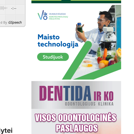
-:--
d By
GSpeech
lytei