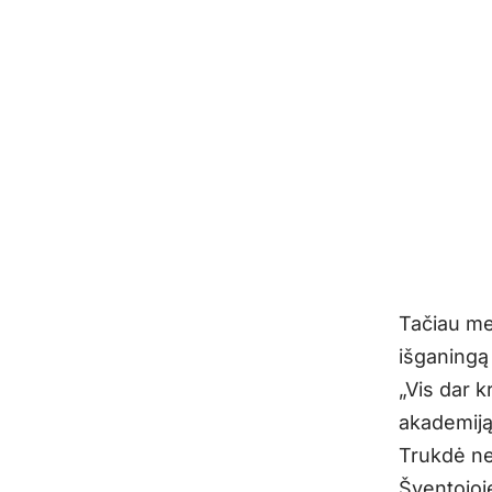
Tačiau mer
išganingą
„
Vis dar k
akademiją
Trukdė ne 
Šventojoje