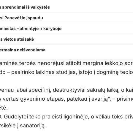
 sprendimai iš vaikystės
asi Panevėžio įspaudu
miestas – atmintyje ir kūryboje
s vietos atsisakė
ermaina neišvengiama
minės terpės nenorėjusi atitolti mergina ieškojo s
do – pasirinko laikinas studijas, įstojo į dogminę teolo
enau labai specifinį, destruktyviai sakralų laiką, o ka
 vertas gyvenimo etapas, patekau į avariją“, – prisi
tė.
 Gudelytei teko praleisti ligoninėje, o vėliau toks pri
rsikėlė į sanatoriją.