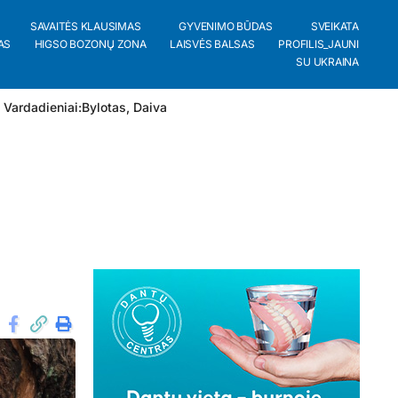
SAVAITĖS KLAUSIMAS
GYVENIMO BŪDAS
SVEIKATA
AS
HIGSO BOZONŲ ZONA
LAISVĖS BALSAS
PROFILIS_JAUNI
SU UKRAINA
 Vardadieniai:
Bylotas
,
Daiva