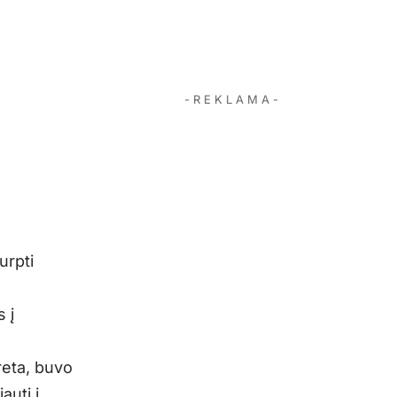
- R E K L A M A -
urpti
 į
reta, buvo
auti į