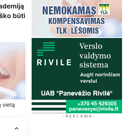
kademiją
oško būti
 vietą
- R E K L A M A -