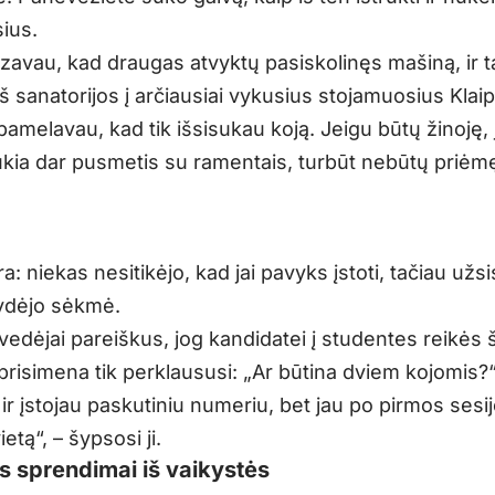
ius.
zavau, kad draugas atvyktų pasiskolinęs mašiną, ir t
 sanatorijos į arčiausiai vykusius stojamuosius Klai
amelavau, kad tik išsisukau koją. Jeigu būtų žinoję, 
kia dar pusmetis su ramentais, turbūt nebūtų priėm
ra: niekas nesitikėjo, kad jai pavyks įstoti, tačiau užs
ydėjo sėkmė.
edėjai pareiškus, jog kandidatei į studentes reikės š
prisimena tik perklaususi: „Ar būtina dviem kojomis?
r įstojau paskutiniu numeriu, bet jau po pirmos sesij
ietą“, – šypsosi ji.
s sprendimai iš vaikystės