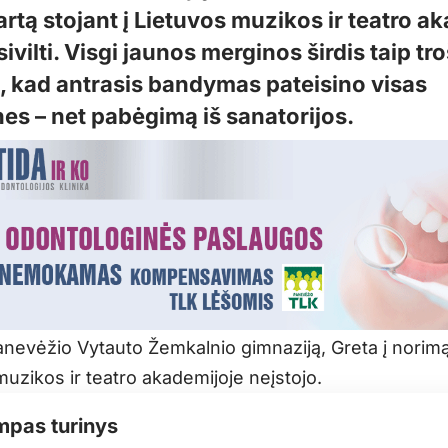
rtą stojant į Lietuvos muzikos ir teatro a
ivilti. Visgi jaunos merginos širdis taip tr
, kad antrasis bandymas pateisino visas
es – net pabėgimą iš sanatorijos.
anevėžio Vytauto Žemkalnio gimnaziją, Greta į norimą
uzikos ir teatro akademijoje neįstojo.
mpas turinys