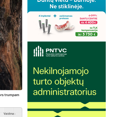
nors trumpam
Vaidina
:
-