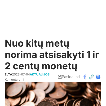
Nuo kitų metų
norima atsisakyti 1 ir
2 centų monetų
ELTA
2023-07-04
AKTUALIJOS
Pasidalinti
Komentarų: 1