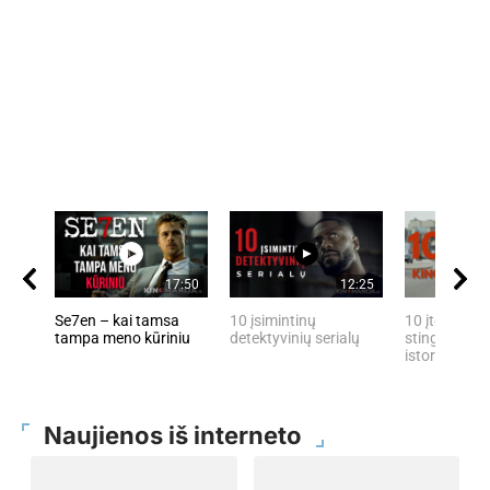
17:50
12:25
Se7en – kai tamsa
10 įsimintinų
10 įtemptų, 
tampa meno kūriniu
detektyvinių serialų
stingdančių 
istorijų
Naujienos iš interneto