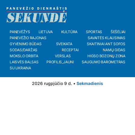
PANEVĖŽYS
LIETUVA
KULTŪRA
SPORTAS
ŠEŠĖLIAI
PANEVĖŽIO RAJONAS
SAVAITĖS KLAUSIMAS
GYVENIMO BŪDAS
SVEIKATA
SKAITINIAI ANT SOFOS
SODAS/DARŽAS
RECEPTAI
NAMŲ GIDAS
MOKSLO ORBITA
VERSLAS
HIGSO BOZONŲ ZONA
LAISVĖS BALSAS
PROFILIS_JAUNI
SAUGUMO BAROMETRAS
SU UKRAINA
2026 rugpjūčio 9 d. •
Sekmadienis