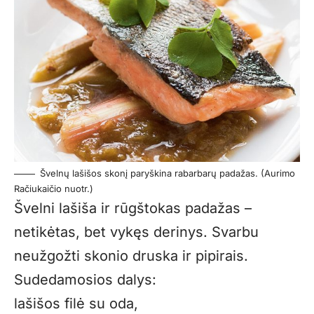
Švelnų lašišos skonį paryškina rabarbarų padažas. (Aurimo
Račiukaičio nuotr.)
Švelni lašiša ir rūgštokas padažas –
netikėtas, bet vykęs derinys. Svarbu
neužgožti skonio druska ir pipirais.
Sudedamosios dalys:
lašišos filė su oda,