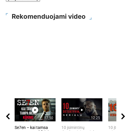
Rekomenduojami video
17:50
12:25
Se7en – kai tamsa
10 įsimintinų
10 įtemptų, 