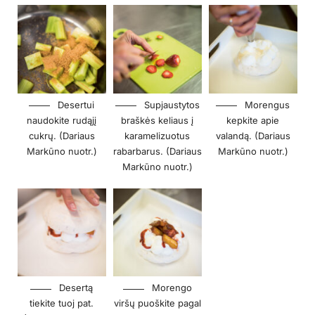
Desertui
Supjaustytos
Morengus
naudokite rudąjį
braškės keliaus į
kepkite apie
cukrų. (Dariaus
karamelizuotus
valandą. (Dariaus
Markūno nuotr.)
rabarbarus. (Dariaus
Markūno nuotr.)
Markūno nuotr.)
Desertą
Morengo
tiekite tuoj pat.
viršų puoškite pagal