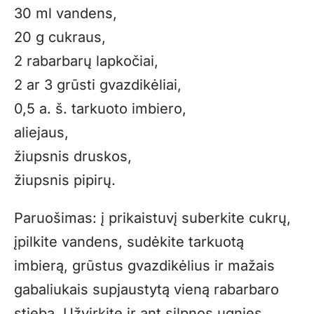
30 ml vandens,
20 g cukraus,
2 rabarbarų lapkočiai,
2 ar 3 grūsti gvazdikėliai,
0,5 a. š. tarkuoto imbiero,
aliejaus,
žiupsnis druskos,
žiupsnis pipirų.
Paruošimas: į prikaistuvį suberkite cukrų,
įpilkite vandens, sudėkite tarkuotą
imbierą, grūstus gvazdikėlius ir mažais
gabaliukais supjaustytą vieną rabarbaro
stiebą. Užvirkite ir ant silpnos ugnies