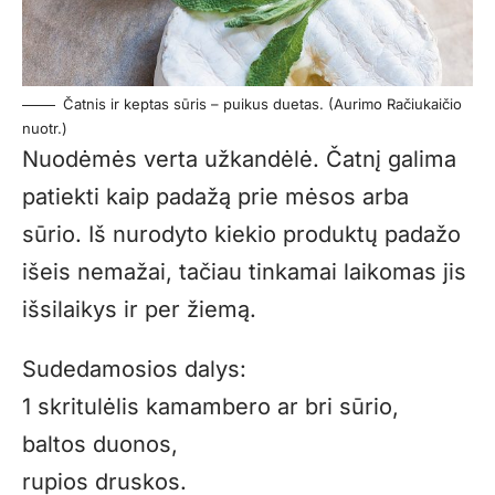
Čatnis ir keptas sūris – puikus duetas. (Aurimo Račiukaičio
nuotr.)
Nuodėmės verta užkandėlė. Čatnį galima
patiekti kaip padažą prie mėsos arba
sūrio. Iš nurodyto kiekio produktų padažo
išeis nemažai, tačiau tinkamai laikomas jis
išsilaikys ir per žiemą.
Sudedamosios dalys:
1 skritulėlis kamambero ar bri sūrio,
baltos duonos,
rupios druskos.