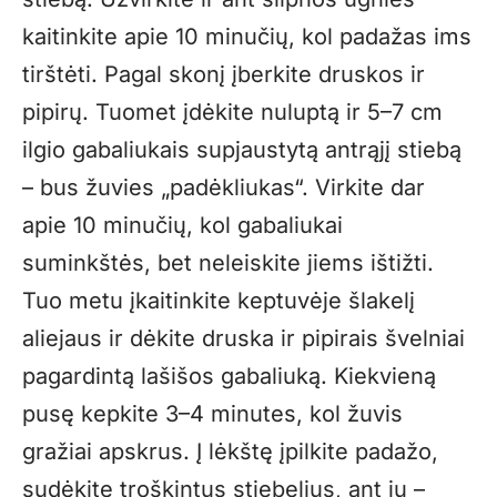
kaitinkite apie 10 minučių, kol padažas ims
tirštėti. Pagal skonį įberkite druskos ir
pipirų. Tuomet įdėkite nuluptą ir 5–7 cm
ilgio gabaliukais supjaustytą antrąjį stiebą
– bus žuvies „padėkliukas“. Virkite dar
apie 10 minučių, kol gabaliukai
suminkštės, bet neleiskite jiems ištižti.
Tuo metu įkaitinkite keptuvėje šlakelį
aliejaus ir dėkite druska ir pipirais švelniai
pagardintą lašišos gabaliuką. Kiekvieną
pusę kepkite 3–4 minutes, kol žuvis
gražiai apskrus. Į lėkštę įpilkite padažo,
sudėkite troškintus stiebelius, ant jų –