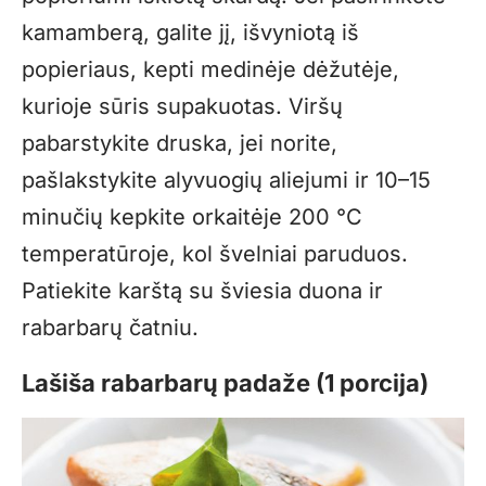
kamamberą, galite jį, išvyniotą iš
popieriaus, kepti medinėje dėžutėje,
kurioje sūris supakuotas. Viršų
pabarstykite druska, jei norite,
pašlakstykite alyvuogių aliejumi ir 10–15
minučių kepkite orkaitėje 200 °C
temperatūroje, kol švelniai paruduos.
Patiekite karštą su šviesia duona ir
rabarbarų čatniu.
Lašiša rabarbarų padaže (1 porcija)