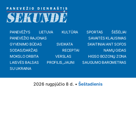
PANEVĖŽYS
LIETUVA
KULTŪRA
SPORTAS
ŠEŠĖLIAI
PANEVĖŽIO RAJONAS
SAVAITĖS KLAUSIMAS
GYVENIMO BŪDAS
SVEIKATA
SKAITINIAI ANT SOFOS
SODAS/DARŽAS
RECEPTAI
NAMŲ GIDAS
MOKSLO ORBITA
VERSLAS
HIGSO BOZONŲ ZONA
LAISVĖS BALSAS
PROFILIS_JAUNI
SAUGUMO BAROMETRAS
SU UKRAINA
2026 rugpjūčio 8 d. •
Šeštadienis