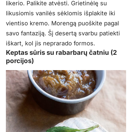
likerio. Palikite atvėsti. Grietinėlę su
likusiomis vanilės sėklomis išplakite iki
vientiso kremo. Morengą puoškite pagal
savo fantaziją. Šį desertą svarbu patiekti
iškart, kol jis neprarado formos.
Keptas sūris su rabarbarų čatniu (2
porcijos)