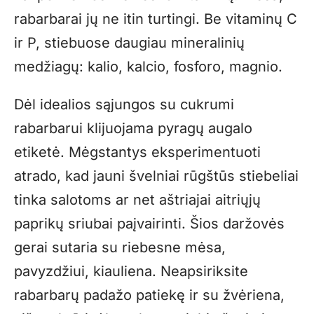
rabarbarai jų ne itin turtingi. Be vitaminų C
ir P, stiebuose daugiau mineralinių
medžiagų: kalio, kalcio, fosforo, magnio.
Dėl idealios sąjungos su cukrumi
rabarbarui klijuojama pyragų augalo
etiketė. Mėgstantys eksperimentuoti
atrado, kad jauni švelniai rūgštūs stiebeliai
tinka salotoms ar net aštriajai aitriųjų
paprikų sriubai paįvairinti. Šios daržovės
gerai sutaria su riebesne mėsa,
pavyzdžiui, kiauliena. Neapsiriksite
rabarbarų padažo patiekę ir su žvėriena,