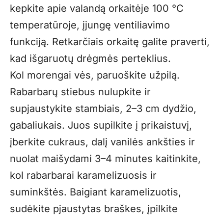
kepkite apie valandą orkaitėje 100 °C
temperatūroje, įjungę ventiliavimo
funkciją. Retkarčiais orkaitę galite praverti,
kad išgaruotų drėgmės perteklius.
Kol morengai vės, paruoškite užpilą.
Rabarbarų stiebus nulupkite ir
supjaustykite stambiais, 2–3 cm dydžio,
gabaliukais. Juos supilkite į prikaistuvį,
įberkite cukraus, dalį vanilės ankšties ir
nuolat maišydami 3–4 minutes kaitinkite,
kol rabarbarai karamelizuosis ir
suminkštės. Baigiant karamelizuotis,
sudėkite pjaustytas braškes, įpilkite