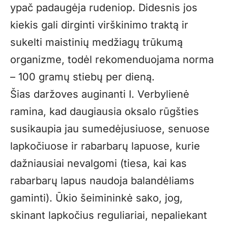
ypač padaugėja rudeniop. Didesnis jos
kiekis gali dirginti virškinimo traktą ir
sukelti maistinių medžiagų trūkumą
organizme, todėl rekomenduojama norma
– 100 gramų stiebų per dieną.
Šias daržoves auginanti I. Verbylienė
ramina, kad daugiausia oksalo rūgšties
susikaupia jau sumedėjusiuose, senuose
lapkočiuose ir rabarbarų lapuose, kurie
dažniausiai nevalgomi (tiesa, kai kas
rabarbarų lapus naudoja balandėliams
gaminti). Ūkio šeimininkė sako, jog,
skinant lapkočius reguliariai, nepaliekant