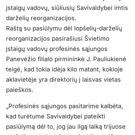
įstaigų vadovų, siūliusių Savivaldybei imtis
darželių reorganizacijos.
Raštą su pasiūlymu dėl lopšelių-darželių
reorganizacijos pasirašiusi Švietimo
įstaigų vadovų profesinės sąjungos
Panevėžio filialo pirmininkė J. Pauliukienė
teigė, kad tokia idėja kilo matant, kokioje
aklavietėje yra direktorių į laisvas vietas
paieškos.
„Profesinės sąjungos pasitarime kalbėta,
kad turėtume Savivaldybei pateikti
pasiūlymą dėl to, jog jau ilgą laiką trijuose