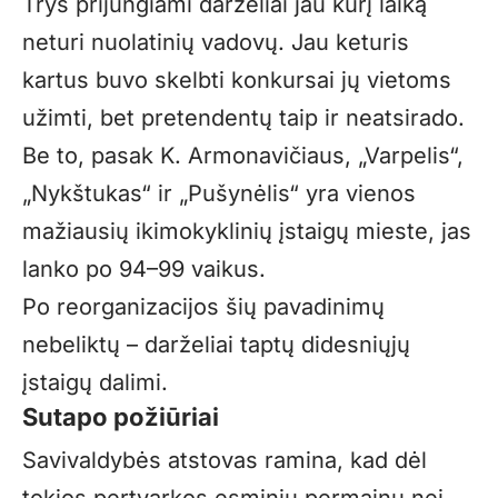
Trys prijungiami darželiai jau kurį laiką
neturi nuolatinių vadovų. Jau keturis
kartus buvo skelbti konkursai jų vietoms
užimti, bet pretendentų taip ir neatsirado.
Be to, pasak K. Armonavičiaus, „Varpelis“,
„Nykštukas“ ir „Pušynėlis“ yra vienos
mažiausių ikimokyklinių įstaigų mieste, jas
lanko po 94–99 vaikus.
Po reorganizacijos šių pavadinimų
nebeliktų – darželiai taptų didesniųjų
įstaigų dalimi.
Sutapo požiūriai
Savivaldybės atstovas ramina, kad dėl