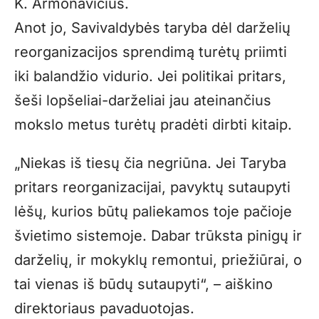
K. Armonavičius.
Anot jo, Savivaldybės taryba dėl darželių
reorganizacijos sprendimą turėtų priimti
iki balandžio vidurio. Jei politikai pritars,
šeši lopšeliai-darželiai jau ateinančius
mokslo metus turėtų pradėti dirbti kitaip.
„Niekas iš tiesų čia negriūna. Jei Taryba
pritars reorganizacijai, pavyktų sutaupyti
lėšų, kurios būtų paliekamos toje pačioje
švietimo sistemoje. Dabar trūksta pinigų ir
darželių, ir mokyklų remontui, priežiūrai, o
tai vienas iš būdų sutaupyti“, – aiškino
direktoriaus pavaduotojas.