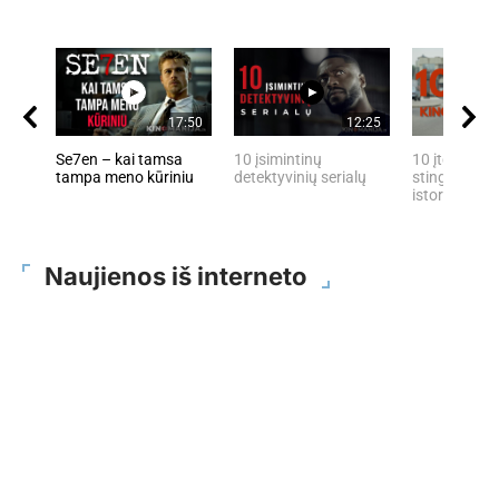
17:50
12:25
Se7en – kai tamsa
10 įsimintinų
10 įtemptų, 
tampa meno kūriniu
detektyvinių serialų
stingdančių 
istorijų
Naujienos iš interneto