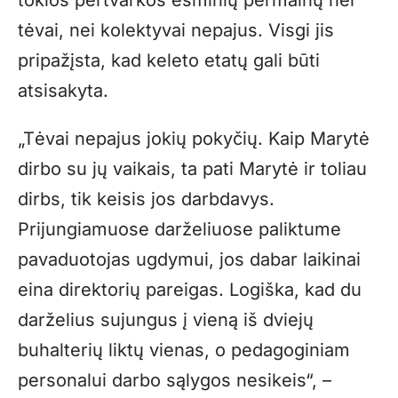
tokios pertvarkos esminių permainų nei
tėvai, nei kolektyvai nepajus. Visgi jis
pripažįsta, kad keleto etatų gali būti
atsisakyta.
„Tėvai nepajus jokių pokyčių. Kaip Marytė
dirbo su jų vaikais, ta pati Marytė ir toliau
dirbs, tik keisis jos darbdavys.
Prijungiamuose darželiuose paliktume
pavaduotojas ugdymui, jos dabar laikinai
eina direktorių pareigas. Logiška, kad du
darželius sujungus į vieną iš dviejų
buhalterių liktų vienas, o pedagoginiam
personalui darbo sąlygos nesikeis“, –