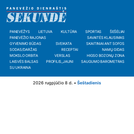
PANEVĖŽYS
LIETUVA
KULTŪRA
SPORTAS
ŠEŠĖLIAI
PANEVĖŽIO RAJONAS
SAVAITĖS KLAUSIMAS
GYVENIMO BŪDAS
SVEIKATA
SKAITINIAI ANT SOFOS
SODAS/DARŽAS
RECEPTAI
NAMŲ GIDAS
MOKSLO ORBITA
VERSLAS
HIGSO BOZONŲ ZONA
LAISVĖS BALSAS
PROFILIS_JAUNI
SAUGUMO BAROMETRAS
SU UKRAINA
2026 rugpjūčio 8 d. •
Šeštadienis