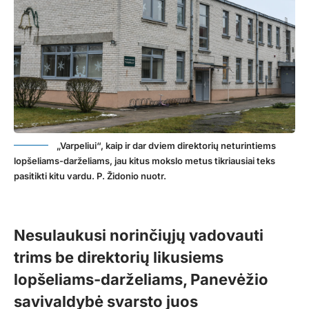
„Varpeliui“, kaip ir dar dviem direktorių neturintiems
lopšeliams-darželiams, jau kitus mokslo metus tikriausiai teks
pasitikti kitu vardu. P. Židonio nuotr.
Nesulaukusi norinčiųjų vadovauti
trims be direktorių likusiems
lopšeliams-darželiams, Panevėžio
savivaldybė svarsto juos