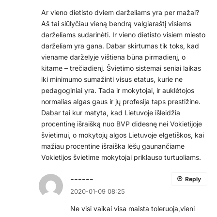
Ar vieno dietisto dviem darželiams yra per mažai?
Aš tai siūlyčiau vieną bendrą valgiaraštį visiems
darželiams sudarinėti. Ir vieno dietisto visiem miesto
darželiam yra gana. Dabar skirtumas tik toks, kad
viename darželyje vištiena būna pirmadienį, o
kitame – trečiadienį. Švietimo sistemai seniai laikas
iki minimumo sumažinti visus etatus, kurie ne
pedagoginiai yra. Tada ir mokytojai, ir auklėtojos
normalias algas gaus ir jų profesija taps prestižine.
Dabar tai kur matyta, kad Lietuvoje išleidžia
procentinę išraišką nuo BVP didesnę nei Vokietijoje
švietimui, o mokytojų algos Lietuvoje elgetiškos, kai
mažiau procentine išraiška lėšų gaunančiame
Vokietijos švietime mokytojai priklauso turtuoliams.
------
Reply
2020-01-09 08:25
Ne visi vaikai visa maista toleruoja,vieni