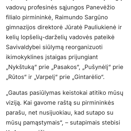
vadovų profesinės sąjungos Panevėžio
filialo pirmininkė, Raimundo Sargūno
gimnazijos direktorė Jūratė Pauliukienė ir
kelių lopšelių-darželių vadovės pateikė
Savivaldybei siūlymą reorganizuoti
ikimokyklines įstaigas prijungiant
„Nykštuką“ prie „Pasakos“, „Pušynėlį“ prie
„Rūtos“ ir „Varpelį“ prie „Gintarėlio“.
„Gautas pasiūlymas keistokai atitiko mūsų
viziją. Kai gavome raštą su pirmininkės
parašu, net nusijuokiau, kad sutapo su
mūsų pamąstymais“, – sutapimais stebisi