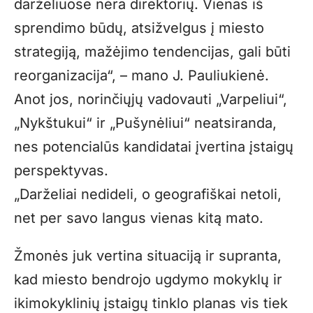
darželiuose nėra direktorių. Vienas iš
sprendimo būdų, atsižvelgus į miesto
strategiją, mažėjimo tendencijas, gali būti
reorganizacija“, – mano J. Pauliukienė.
Anot jos, norinčiųjų vadovauti „Varpeliui“,
„Nykštukui“ ir „Pušynėliui“ neatsiranda,
nes potencialūs kandidatai įvertina įstaigų
perspektyvas.
„Darželiai nedideli, o geografiškai netoli,
net per savo langus vienas kitą mato.
Žmonės juk vertina situaciją ir supranta,
kad miesto bendrojo ugdymo mokyklų ir
ikimokyklinių įstaigų tinklo planas vis tiek