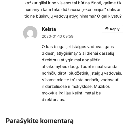
kažkur giliai ir ne visiems tai būtina žinoti, galime tik
numanyti kam teks didžiausia „ekonomijos” dalis ar
tik ne būsimųjų vadovų atlyginimams? O gal klystu?
Keista
Reply
2020-01-10 09:59
O kas blogai,jei įstaigos vadovas gaus
didesnį atlyginimą? Šiai dienai darželių
direktorių atlyginimai apgailėtini,
atsakomybės daug. Todėl ir neatsiranda
norinčių dirbti biudžetinių įstaigų vadovais.
Visame mieste trūksta norinčių vadovauti-
ir darželiuose ir mokyklose. Muzikos
mokykla irgi jau kelinti metai be
direktoriaus.
Parašykite komentarą