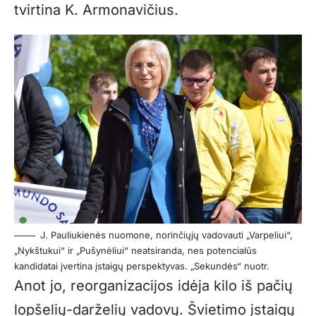
tvirtina K. Armonavičius.
J. Pauliukienės nuomone, norinčiųjų vadovauti „Varpeliui“,
„Nykštukui“ ir „Pušynėliui“ neatsiranda, nes potencialūs
kandidatai įvertina įstaigų perspektyvas. „Sekundės“ nuotr.
Anot jo, reorganizacijos idėja kilo iš pačių
lopšelių-darželių vadovų. Švietimo įstaigų