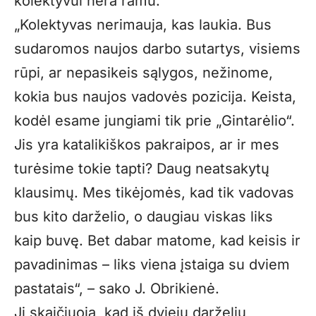
kolektyvui nėra ramu.
„Kolektyvas nerimauja, kas laukia. Bus
sudaromos naujos darbo sutartys, visiems
rūpi, ar nepasikeis sąlygos, nežinome,
kokia bus naujos vadovės pozicija. Keista,
kodėl esame jungiami tik prie „Gintarėlio“.
Jis yra katalikiškos pakraipos, ar ir mes
turėsime tokie tapti? Daug neatsakytų
klausimų. Mes tikėjomės, kad tik vadovas
bus kito darželio, o daugiau viskas liks
kaip buvę. Bet dabar matome, kad keisis ir
pavadinimas – liks viena įstaiga su dviem
pastatais“, – sako J. Obrikienė.
Ji skaičiuoja, kad iš dviejų darželių