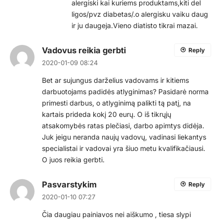
alergiski kai kuriems produktams,kiti del
ligos/pvz diabetas/.o alergisku vaiku daug
ir ju daugeja.Vieno diatisto tikrai mazai.
Vadovus reikia gerbti
Reply
2020-01-09 08:24
Bet ar sujungus darželius vadovams ir kitiems
darbuotojams padidės atlyginimas? Pasidarė norma
primesti darbus, o atlyginimą palikti tą patį, na
kartais prideda kokį 20 eurų. O iš tikrųjų
atsakomybės ratas plečiasi, darbo apimtys didėja.
Juk jeigu neranda naujų vadovų, vadinasi liekantys
specialistai ir vadovai yra šiuo metu kvalifikačiausi.
O juos reikia gerbti.
Pasvarstykim
Reply
2020-01-10 07:27
Čia daugiau painiavos nei aiškumo , tiesa slypi