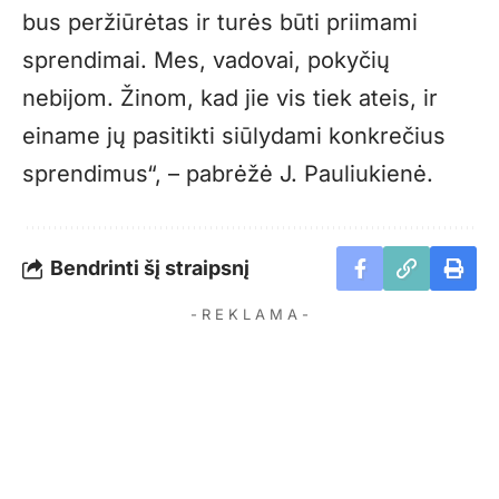
bus peržiūrėtas ir turės būti priimami
sprendimai. Mes, vadovai, pokyčių
nebijom. Žinom, kad jie vis tiek ateis, ir
einame jų pasitikti siūlydami konkrečius
sprendimus“, – pabrėžė J. Pauliukienė.
Bendrinti šį straipsnį
- R E K L A M A -