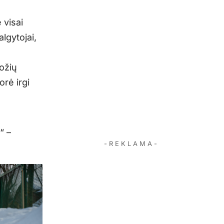
 visai
lgytojai,
ožių
rė irgi
“ –
- R E K L A M A -