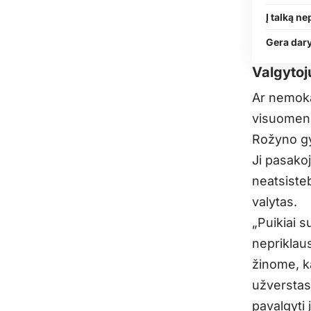
Į talką ne
Gera dary
Valgytoj
Ar nemoka
visuomenė
Rožyno gy
Ji pasakoj
neatsisteb
valytas.
„Puikiai s
nepriklaus
žinome, k
užverstas
pavalgyti 