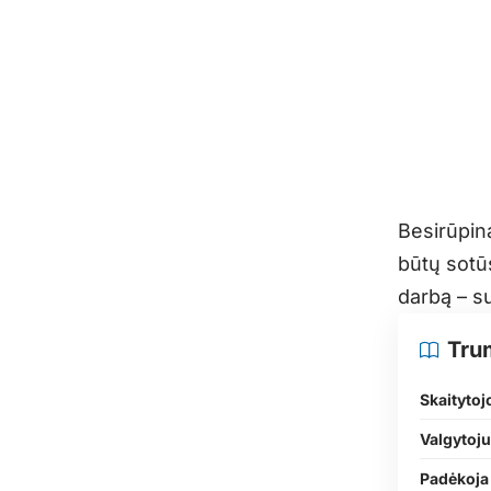
Besirūpin
būtų sotūs
darbą – s
Tru
Skaitytoj
Valgytoju
Padėkoja 