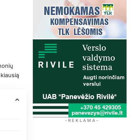
monių
nkiausią
- R E K L A M A -