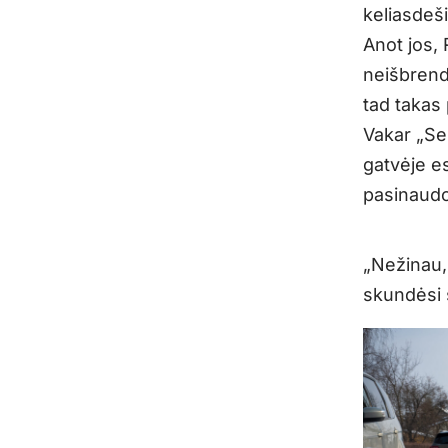
keliasdeši
Anot jos, 
neišbrend
tad takas 
Vakar „Se
gatvėje es
pasinaudo
„Nežinau, 
skundėsi 