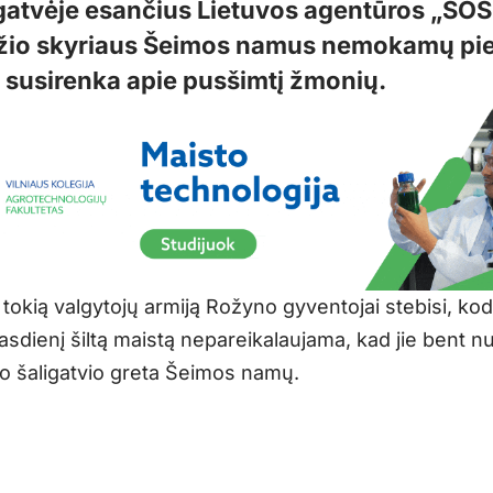
 gatvėje esančius Lietuvos agentūros „SOS
io skyriaus Šeimos namus nemokamų pi
 susirenka apie pusšimtį žmonių.
tokią valgytojų armiją Rožyno gyventojai stebisi, kod
asdienį šiltą maistą nepareikalaujama, kad jie bent n
o šaligatvio greta Šeimos namų.