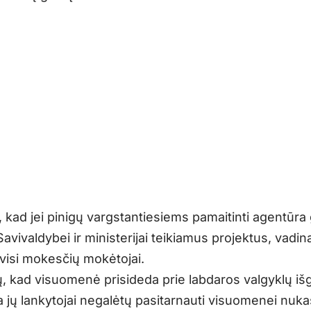
, kad jei pinigų vargstantiesiems pamaitinti agentūr
Savivaldybei ir ministerijai teikiamus projektus, vadina
 visi mokesčių mokėtojai.
tų, kad visuomenė prisideda prie labdaros valgyklų i
a jų lankytojai negalėtų pasitarnauti visuomenei nuk