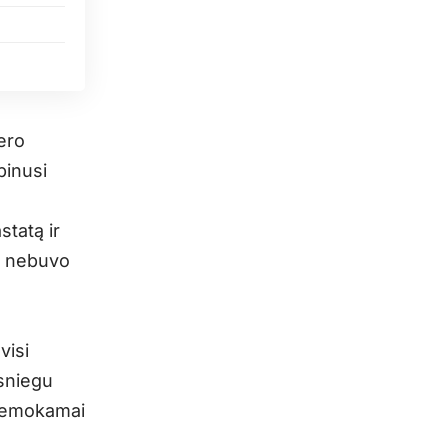
ero
binusi
statą ir
to nebuvo
visi
 sniegu
 nemokamai