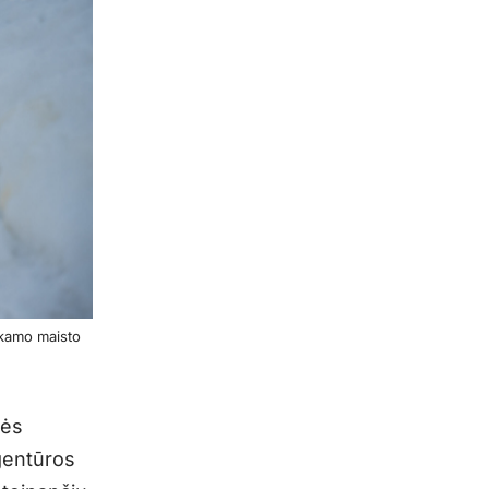
okamo maisto
kės
gentūros