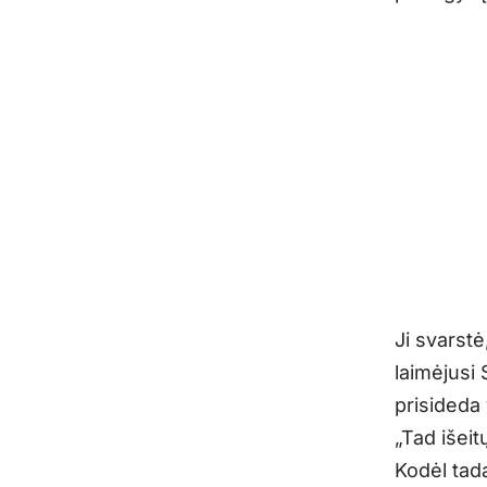
Ji svarstė
laimėjusi 
prisideda
„Tad išei
Kodėl tad