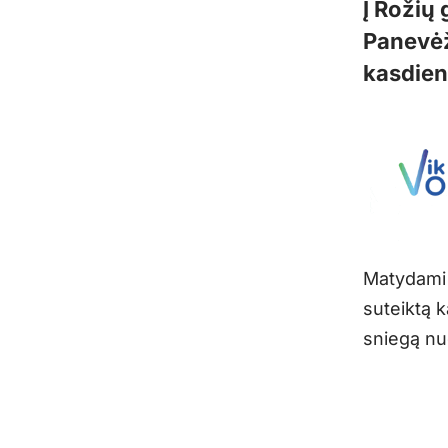
Į Rožių
Panevėž
kasdien
Matydami 
suteiktą k
sniegą nu