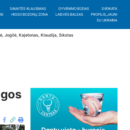
SAVAITĖS KLAUSIMAS
GYVENIMO BŪDAS
SVEIKATA
AS
HIGSO BOZONŲ ZONA
LAISVĖS BALSAS
PROFILIS_JAUNI
SU UKRAINA
lė
,
Jogilė
,
Kajetonas
,
Klaudija
,
Sikstas
igos