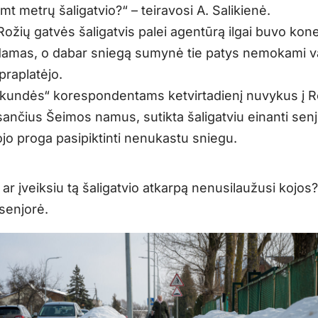
mt metrų šaligatvio?“ – teiravosi A. Salikienė.
Rožių gatvės šaligatvis palei agentūrą ilgai buvo kone
amas, o dabar sniegą sumynė tie patys nemokami va
praplatėjo.
kundės“ korespondentams ketvirtadienį nuvykus į R
ančius Šeimos namus, sutikta šaligatviu einanti senjo
jo proga pasipiktinti nenukastu sniegu.
ar įveiksiu tą šaligatvio atkarpą nenusilaužusi kojos?
senjorė.