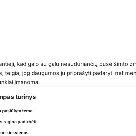
antieji, kad galo su galu nesuduriančių pusė šimto ž
, teigia, jog daugumos jų priprašyti padaryti net me
unkiai įmanoma.
mpas turinys
o pasiūlyta tema
s ragina padirbėti
ne kiekvienas