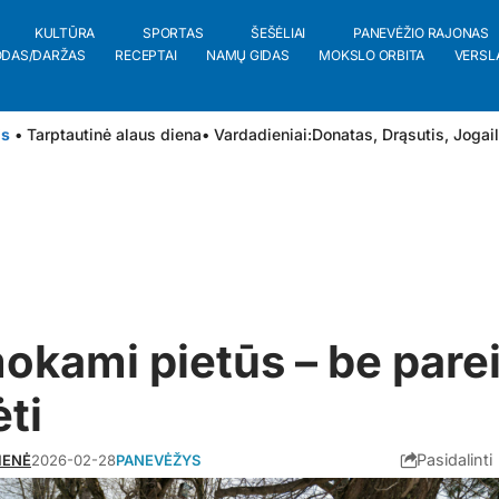
KULTŪRA
SPORTAS
ŠEŠĖLIAI
PANEVĖŽIO RAJONAS
ODAS/DARŽAS
RECEPTAI
NAMŲ GIDAS
MOKSLO ORBITA
VERSL
is
• Tarptautinė alaus diena
• Vardadieniai:
Donatas
,
Drąsutis
,
Jogai
kami pietūs – be pare
ti
Pasidalinti
IENĖ
2026-02-28
PANEVĖŽYS