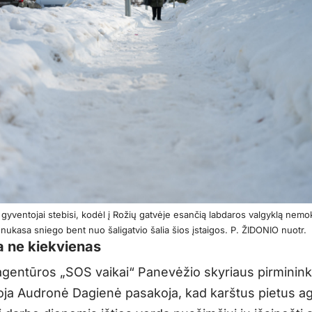
gyventojai stebisi, kodėl į Rožių gatvėje esančią labdaros valgyklą nem
enukasa sniego bent nuo šaligatvio šalia šios įstaigos. P. ŽIDONIO nuotr.
 ne kiekvienas
agentūros „SOS vaikai“ Panevėžio skyriaus pirminin
ja Audronė Dagienė pasakoja, kad karštus pietus a