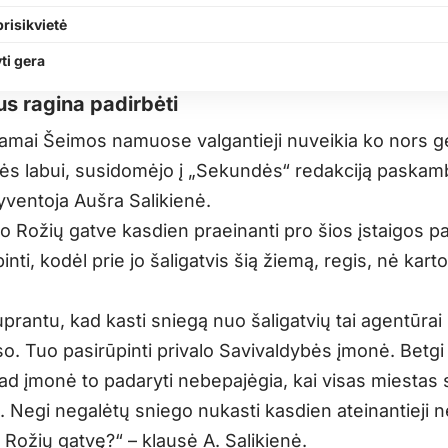
prisikvietė
ti gera
us ragina padirbėti
mai Šeimos namuose valgantieji nuveikia ko nors g
s labui, susidomėjo į „Sekundės“ redakciją paskam
ventoja Aušra Salikienė.
o Rožių gatve kasdien praeinanti pro šios įstaigos pa
inti, kodėl prie jo šaligatvis šią žiemą, regis, nė kar
uprantu, kad kasti sniegą nuo šaligatvių tai agentūrai
o. Tuo pasirūpinti privalo Savivaldybės įmonė. Betgi 
ad įmonė to padaryti nebepajėgia, kai visas miestas
. Negi negalėtų sniego nukasti kasdien ateinantieji
į Rožių gatvę?“ – klausė A. Salikienė.