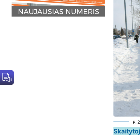
P. 
Skaityto