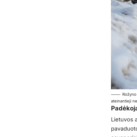
Rožyno 
ateinantieji n
Padėkoja
Lietuvos 
pavaduoto