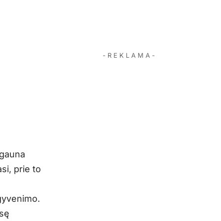
- R E K L A M A -
a gauna
si, prie to
šgyvenimo.
asę