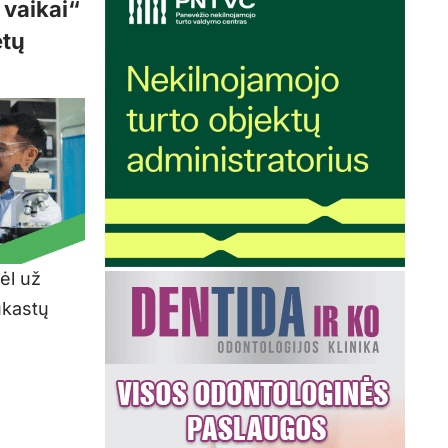
 vaikai“
etų
ėl už
ukastų