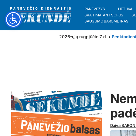
PANEVĖŽYS
LIETUVA
SKAITINIAI ANT SOFOS
S
SAUGUMO BAROMETRAS
2026-ųjų rugpjūčio 7 d. •
Penktadien
Nemo
padė
Daiva BARON