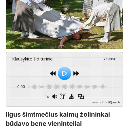
Klausykite šio turinio
Vaidina
:
-
0:00
-:--
1x
Powered By
GSpeech
Ilgus šimtmečius kaimų žolininkai
būdavo bene vieninteliai