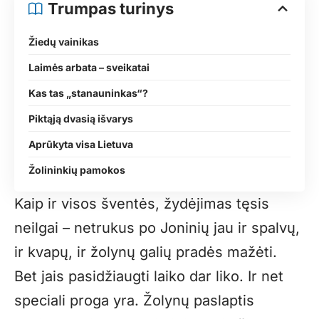
Trumpas turinys
Žiedų vainikas
Laimės arbata – sveikatai
Kas tas „stanauninkas“?
Piktąją dvasią išvarys
Aprūkyta visa Lietuva
Žolininkių pamokos
Kaip ir visos šventės, žydėjimas tęsis
neilgai – netrukus po Joninių jau ir spalvų,
ir kvapų, ir žolynų galių pradės mažėti.
Bet jais pasidžiaugti laiko dar liko. Ir net
speciali proga yra. Žolynų paslaptis