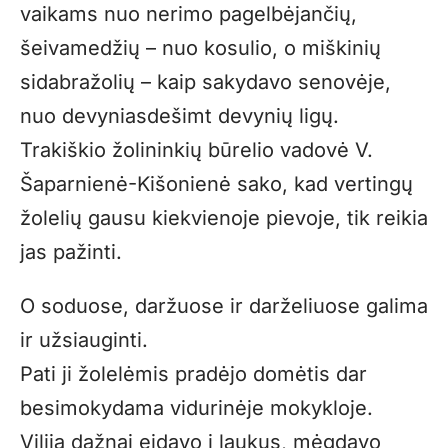
vaikams nuo nerimo pagelbėjančių,
šeivamedžių – nuo kosulio, o miškinių
sidabražolių – kaip sakydavo senovėje,
nuo devyniasdešimt devynių ligų.
Trakiškio žolininkių būrelio vadovė V.
Šaparnienė-Kišonienė sako, kad vertingų
žolelių gausu kiekvienoje pievoje, tik reikia
jas pažinti.
O soduose, daržuose ir darželiuose galima
ir užsiauginti.
Pati ji žolelėmis pradėjo domėtis dar
besimokydama vidurinėje mokykloje.
Vilija dažnai eidavo į laukus, mėgdavo