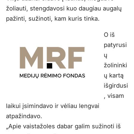
žoliauti, stengdavosi kuo daugiau augalų
pažinti, sužinoti, kam kuris tinka.
O iš
patyrusi
ų
žolininki
ų kartą
išgirdusi
, visam
laikui įsimindavo ir vėliau lengvai
atpažindavo.
„Apie vaistažoles dabar galim sužinoti iš