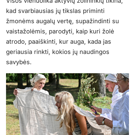
Visos vienuolika aktyvių žolininkių tikina,
kad svarbiausias jų tikslas priminti
žmonėms augalų vertę, supažindinti su
vaistažolėmis, parodyti, kaip kuri žolė
atrodo, paaiškinti, kur auga, kada jas
geriausia rinkti, kokios jų naudingos
savybės.