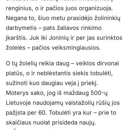
renginius, o ir pačios juos organizuoja.
Negana to, šiuo metu prasidėjo žolininkių
darbymetis – pats žaliavos rinkimo
įkarštis. Juk iki Joninių ir per jas surinktos
žolelės – pačios veiksmingiausios.
O tų žolelių reikia daug – veiklos dirvonai
platūs, o ir neblėstantis siekis tobulėti,
sužinoti kuo daugiau veja į priekį.
Moterys sako, jog iš maždaug 500-ų
Lietuvoje naudojamų vaistažolių rūšių jos
pažįsta per 60. Tobulėti yra kur – prie to
skaičiaus nuolat prisideda naujų.