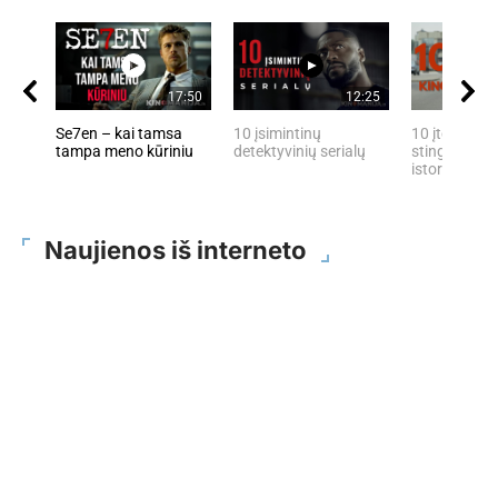
17:50
12:25
Se7en – kai tamsa
10 įsimintinų
10 įtemptų, 
tampa meno kūriniu
detektyvinių serialų
stingdančių 
istorijų
Naujienos iš interneto