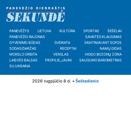
PANEVĖŽYS
LIETUVA
KULTŪRA
SPORTAS
ŠEŠĖLIAI
PANEVĖŽIO RAJONAS
SAVAITĖS KLAUSIMAS
GYVENIMO BŪDAS
SVEIKATA
SKAITINIAI ANT SOFOS
SODAS/DARŽAS
RECEPTAI
NAMŲ GIDAS
MOKSLO ORBITA
VERSLAS
HIGSO BOZONŲ ZONA
LAISVĖS BALSAS
PROFILIS_JAUNI
SAUGUMO BAROMETRAS
SU UKRAINA
2026 rugpjūčio 8 d. •
Šeštadienis