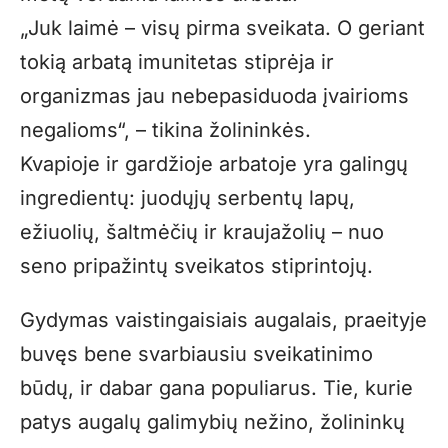
„Juk laimė – visų pirma sveikata. O geriant
tokią arbatą imunitetas stiprėja ir
organizmas jau nebepasiduoda įvairioms
negalioms“, – tikina žolininkės.
Kvapioje ir gardžioje arbatoje yra galingų
ingredientų: juodųjų serbentų lapų,
ežiuolių, šaltmėčių ir kraujažolių – nuo
seno pripažintų sveikatos stiprintojų.
Gydymas vaistingaisiais augalais, praeityje
buvęs bene svarbiausiu sveikatinimo
būdų, ir dabar gana populiarus. Tie, kurie
patys augalų galimybių nežino, žolininkų