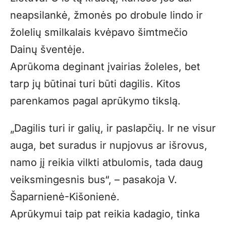
neapsilankė, žmonės po drobule lindo ir
žolelių smilkalais kvėpavo šimtmečio
Dainų šventėje.
Aprūkoma deginant įvairias žoleles, bet
tarp jų būtinai turi būti dagilis. Kitos
parenkamos pagal aprūkymo tikslą.
„Dagilis turi ir galių, ir paslapčių. Ir ne visur
auga, bet suradus ir nupjovus ar išrovus,
namo jį reikia vilkti atbulomis, tada daug
veiksmingesnis bus“, – pasakoja V.
Šaparnienė-Kišonienė.
Aprūkymui taip pat reikia kadagio, tinka