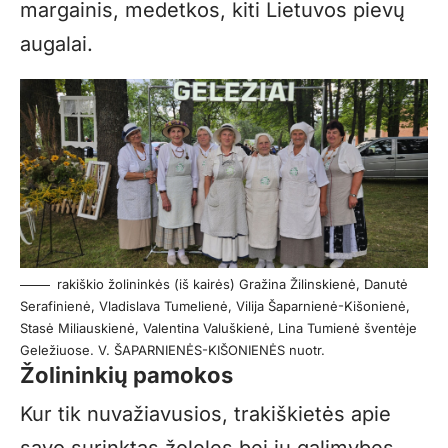
margainis, medetkos, kiti Lietuvos pievų
augalai.
rakiškio žolininkės (iš kairės) Gražina Žilinskienė, Danutė
Serafinienė, Vladislava Tumelienė, Vilija Šaparnienė-Kišonienė,
Stasė Miliauskienė, Valentina Valuškienė, Lina Tumienė šventėje
Geležiuose. V. ŠAPARNIENĖS-KIŠONIENĖS nuotr.
Žolininkių pamokos
Kur tik nuvažiavusios, trakiškietės apie