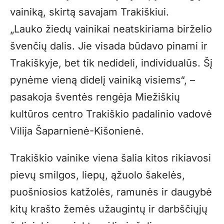
vainiką, skirtą savajam Trakiškiui.
„Lauko žiedų vainikai neatskiriama birželio
švenčių dalis. Jie visada būdavo pinami ir
Trakiškyje, bet tik nedideli, individualūs. Šį
pynėme vieną didelį vainiką visiems“, –
pasakoja šventės rengėja Miežiškių
kultūros centro Trakiškio padalinio vadovė
Vilija Šaparnienė-Kišonienė.
Trakiškio vainike viena šalia kitos rikiavosi
pievų smilgos, liepų, ąžuolo šakelės,
puošniosios katžolės, ramunės ir daugybė
kitų krašto žemės užaugintų ir darbščiųjų