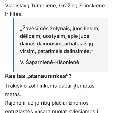
Vladislavą Tumelienę, Gražiną Žilinskienę
ir kitas.
„Žavėsimės žolynais, juos liesim,
dėliosim, uostysim, apie juos
dainas dainuosim, arbatas iš jų
virsim, patarimais dalinsimės.“
V. Šaparnienė-Kišonienė
Kas tas „stanauninkas“?
Trakiškio žolininkėms dabar įtemptas
metas.
Rajone ir už jo ribų plačiai žinomos
entuziastės vasarą nuolat kviečiamos į