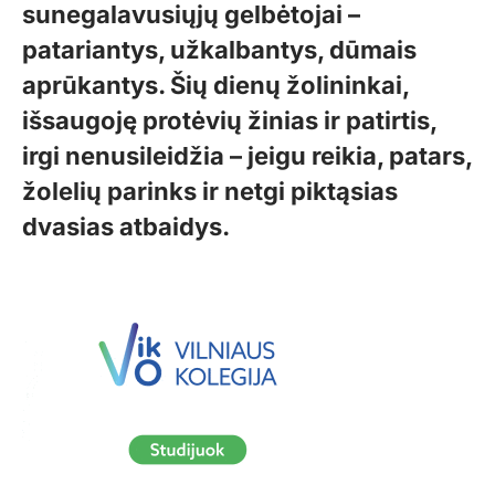
sunegalavusiųjų gelbėtojai –
patariantys, užkalbantys, dūmais
aprūkantys. Šių dienų žolininkai,
išsaugoję protėvių žinias ir patirtis,
irgi nenusileidžia – jeigu reikia, patars,
žolelių parinks ir netgi piktąsias
dvasias atbaidys.