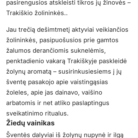
pasirengusios atskleisti tikros jų žinovės –
Trakiškio žolininkės..
Jau trečią dešimtmetį aktyviai veikiančios
žolininkės, pasipuošusios prie gamtos
žalumos derančiomis suknelėmis,
penktadienio vakarą Trakiškyje paskleidė
žolynų aromatą – susirinkusiesiems į jų
šventę pasakojo apie vaistingąsias
žoleles, apie jas dainavo, vaišino
arbatomis ir net atliko paslaptingus
sveikatinimo ritualus.
Žiedų vainikas
Šventės dalyviai iš žolynų nupynė ir ilgą