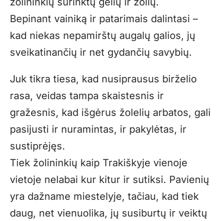
žolininkių surinktų gėlių ir žolių.
Bepinant vainiką ir patarimais dalintasi –
kad niekas nepamirštų augalų galios, jų
sveikatinančių ir net gydančių savybių.
Juk tikra tiesa, kad nusiprausus birželio
rasa, veidas tampa skaistesnis ir
gražesnis, kad išgėrus žolelių arbatos, gali
pasijusti ir nuramintas, ir pakylėtas, ir
sustiprėjęs.
Tiek žolininkių kaip Trakiškyje vienoje
vietoje nelabai kur kitur ir sutiksi. Pavienių
yra dažname miestelyje, tačiau, kad tiek
daug, net vienuolika, jų susiburtų ir veiktų