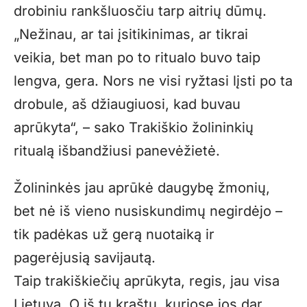
drobiniu rankšluosčiu tarp aitrių dūmų.
„Nežinau, ar tai įsitikinimas, ar tikrai
veikia, bet man po to ritualo buvo taip
lengva, gera. Nors ne visi ryžtasi lįsti po ta
drobule, aš džiaugiuosi, kad buvau
aprūkyta“, – sako Trakiškio žolininkių
ritualą išbandžiusi panevėžietė.
Žolininkės jau aprūkė daugybę žmonių,
bet nė iš vieno nusiskundimų negirdėjo –
tik padėkas už gerą nuotaiką ir
pagerėjusią savijautą.
Taip trakiškiečių aprūkyta, regis, jau visa
Lietuva. O iš tų kraštų, kuriose jos dar