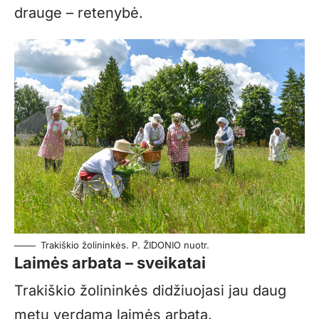
drauge – retenybė.
Trakiškio žolininkės. P. ŽIDONIO nuotr.
Laimės arbata – sveikatai
Trakiškio žolininkės didžiuojasi jau daug
metų verdama laimės arbata.