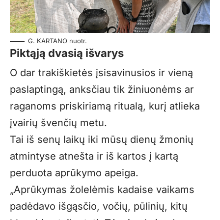
G. KARTANO nuotr.
Piktąją dvasią išvarys
O dar trakiškietės įsisavinusios ir vieną
paslaptingą, anksčiau tik žiniuonėms ar
raganoms priskiriamą ritualą, kurį atlieka
įvairių švenčių metu.
Tai iš senų laikų iki mūsų dienų žmonių
atmintyse atnešta ir iš kartos į kartą
perduota aprūkymo apeiga.
„Aprūkymas žolelėmis kadaise vaikams
padėdavo išgąsčio, vočių, pūlinių, kitų