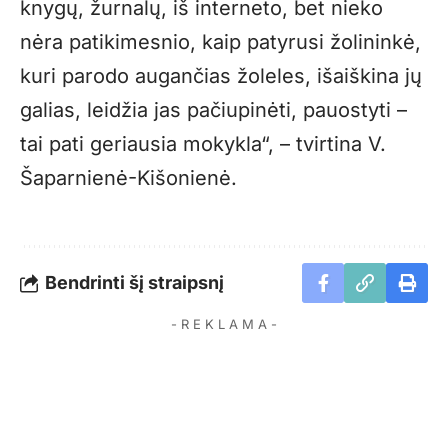
knygų, žurnalų, iš interneto, bet nieko
nėra patikimesnio, kaip patyrusi žolininkė,
kuri parodo augančias žoleles, išaiškina jų
galias, leidžia jas pačiupinėti, pauostyti –
tai pati geriausia mokykla“, – tvirtina V.
Šaparnienė-Kišonienė.
Bendrinti šį straipsnį
- R E K L A M A -