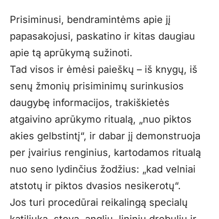
Prisiminusi, bendramintėms apie jį
papasakojusi, paskatino ir kitas daugiau
apie tą aprūkymą sužinoti.
Tad visos ir ėmėsi paieškų – iš knygų, iš
senų žmonių prisiminimų surinkusios
daugybę informacijos, trakiškietės
atgaivino aprūkymo ritualą, „nuo piktos
akies gelbstintį“, ir dabar jį demonstruoja
per įvairius renginius, kartodamos ritualą
nuo seno lydinčius žodžius: „kad velniai
atstotų ir piktos dvasios nesikerotų“.
Jos turi procedūrai reikalingą specialų
katiliuką, stovą, anglių, lininių drobulių ir,