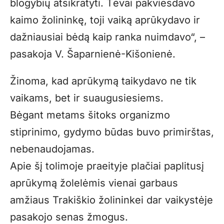
blogybių atsikratyti. Tėvai pakviesdavo
kaimo žolininkę, toji vaiką aprūkydavo ir
dažniausiai bėdą kaip ranka nuimdavo“, –
pasakoja V. Šaparnienė-Kišonienė.
Žinoma, kad aprūkymą taikydavo ne tik
vaikams, bet ir suaugusiesiems.
Bėgant metams šitoks organizmo
stiprinimo, gydymo būdas buvo primirštas,
nebenaudojamas.
Apie šį tolimoje praeityje plačiai paplitusį
aprūkymą žolelėmis vienai garbaus
amžiaus Trakiškio žolininkei dar vaikystėje
pasakojo senas žmogus.