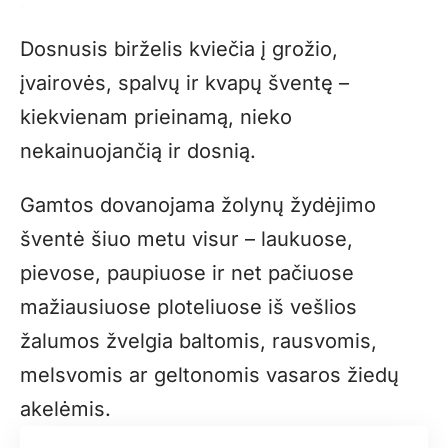
Dosnusis birželis kviečia į grožio,
įvairovės, spalvų ir kvapų šventę –
kiekvienam prieinamą, nieko
nekainuojančią ir dosnią.
Gamtos dovanojama žolynų žydėjimo
šventė šiuo metu visur – laukuose,
pievose, paupiuose ir net pačiuose
mažiausiuose ploteliuose iš vešlios
žalumos žvelgia baltomis, rausvomis,
melsvomis ar geltonomis vasaros žiedų
akelėmis.