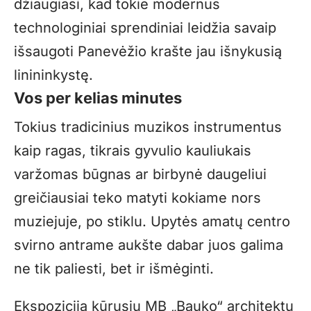
džiaugiasi, kad tokie modernūs
technologiniai sprendiniai leidžia savaip
išsaugoti Panevėžio krašte jau išnykusią
linininkystę.
Vos per kelias minutes
Tokius tradicinius muzikos instrumentus
kaip ragas, tikrais gyvulio kauliukais
varžomas būgnas ar birbynė daugeliui
greičiausiai teko matyti kokiame nors
muziejuje, po stiklu. Upytės amatų centro
svirno antrame aukšte dabar juos galima
ne tik paliesti, bet ir išmėginti.
Ekspoziciją kūrusių MB „Bauko“ architektų