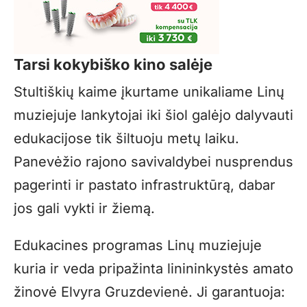
Tarsi kokybiško kino salėje
Stultiškių kaime įkurtame unikaliame Linų
muziejuje lankytojai iki šiol galėjo dalyvauti
edukacijose tik šiltuoju metų laiku.
Panevėžio rajono savivaldybei nusprendus
pagerinti ir pastato infrastruktūrą, dabar
jos gali vykti ir žiemą.
Edukacines programas Linų muziejuje
kuria ir veda pripažinta linininkystės amato
žinovė Elvyra Gruzdevienė. Ji garantuoja: