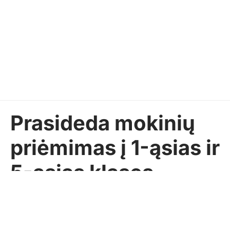
Prasideda mokinių
priėmimas į 1-ąsias ir
5-ąsias klases
Pasidalinti
Sekundė
2020-01-03
AKTUALIJOS