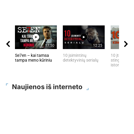
17:50
12:25
Se7en – kai tamsa
10 įsimintinų
10 įtemptų, 
tampa meno kūriniu
detektyvinių serialų
stingdančių 
istorijų
Naujienos iš interneto