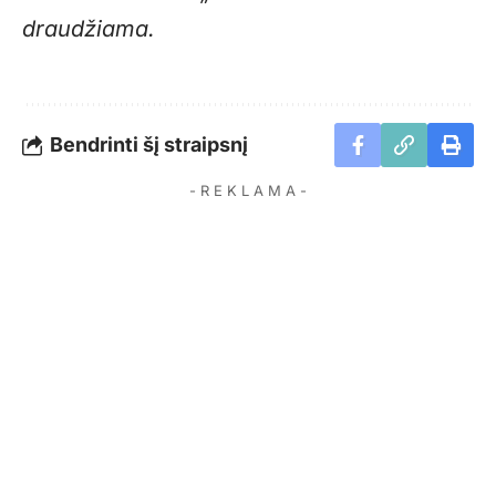
draudžiama.
Bendrinti šį straipsnį
- R E K L A M A -