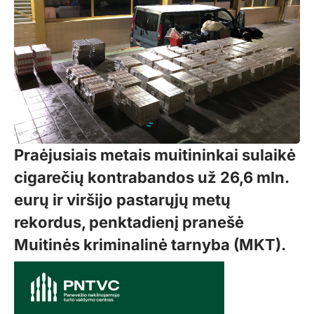
Praėjusiais metais muitininkai sulaikė
cigarečių kontrabandos už 26,6 mln.
eurų ir viršijo pastarųjų metų
rekordus, penktadienį pranešė
Muitinės kriminalinė tarnyba (MKT).