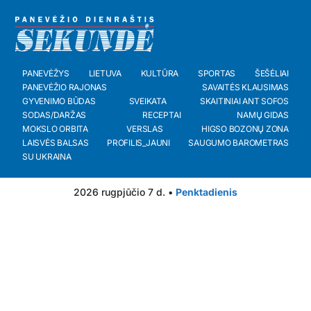
PANEVĖŽYS
LIETUVA
KULTŪRA
SPORTAS
ŠEŠĖLIAI
PANEVĖŽIO RAJONAS
SAVAITĖS KLAUSIMAS
GYVENIMO BŪDAS
SVEIKATA
SKAITINIAI ANT SOFOS
SODAS/DARŽAS
RECEPTAI
NAMŲ GIDAS
MOKSLO ORBITA
VERSLAS
HIGSO BOZONŲ ZONA
LAISVĖS BALSAS
PROFILIS_JAUNI
SAUGUMO BAROMETRAS
SU UKRAINA
2026 rugpjūčio 7 d. •
Penktadienis