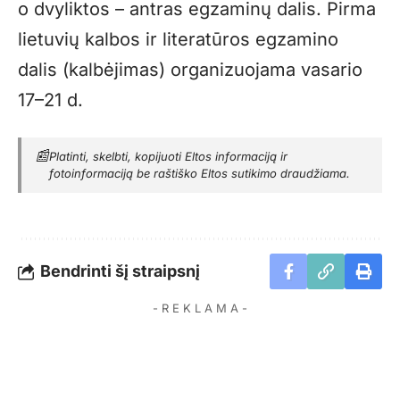
o dvyliktos – antras egzaminų dalis. Pirma
lietuvių kalbos ir literatūros egzamino
dalis (kalbėjimas) organizuojama vasario
17–21 d.
📰
Platinti, skelbti, kopijuoti Eltos informaciją ir
fotoinformaciją be raštiško Eltos sutikimo draudžiama.
Bendrinti šį straipsnį
- R E K L A M A -