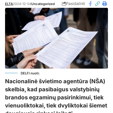
Pasidalinti
ELTA
2024-12-04
Uncategorized
DELFI nuotr.
Nacionalinė švietimo agentūra (NŠA)
skelbia, kad pasibaigus valstybinių
brandos egzaminų pasirinkimui, tiek
vienuoliktokai, tiek dvyliktokai šiemet