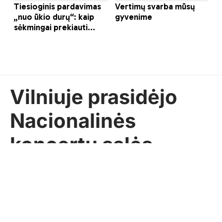
Vilniuje prasidėjo
Nacionalinės
koncertų salės
statybos: įkasta
simbolinė kapsulė
SEKUNDĖ
2024-12-03
Pasidalinti
Uncategorized