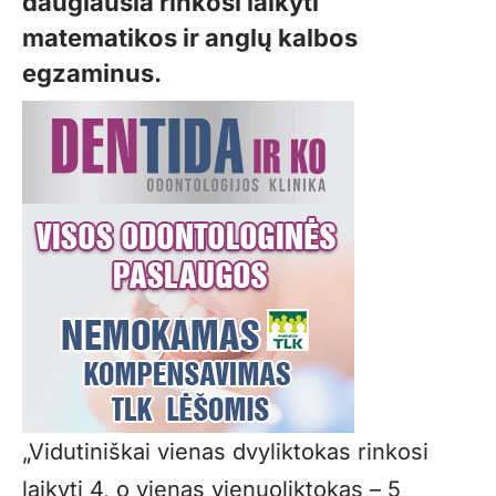
daugiausia rinkosi laikyti
matematikos ir anglų kalbos
egzaminus.
„Vidutiniškai vienas dvyliktokas rinkosi
laikyti 4, o vienas vienuoliktokas – 5