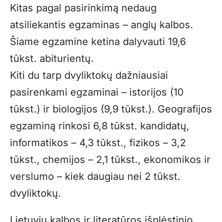
Kitas pagal pasirinkimą nedaug
atsiliekantis egzaminas – anglų kalbos.
Šiame egzamine ketina dalyvauti 19,6
tūkst. abiturientų.
Kiti du tarp dvyliktokų dažniausiai
pasirenkami egzaminai – istorijos (10
tūkst.) ir biologijos (9,9 tūkst.). Geografijos
egzaminą rinkosi 6,8 tūkst. kandidatų,
informatikos – 4,3 tūkst., fizikos – 3,2
tūkst., chemijos – 2,1 tūkst., ekonomikos ir
verslumo – kiek daugiau nei 2 tūkst.
dvyliktokų.
Lietuvių kalbos ir literatūros išplėstinio