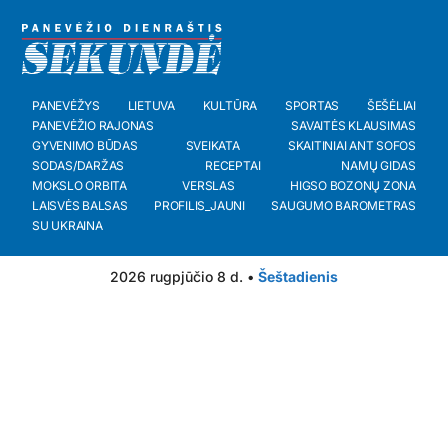
PANEVĖŽYS
LIETUVA
KULTŪRA
SPORTAS
ŠEŠĖLIAI
PANEVĖŽIO RAJONAS
SAVAITĖS KLAUSIMAS
GYVENIMO BŪDAS
SVEIKATA
SKAITINIAI ANT SOFOS
SODAS/DARŽAS
RECEPTAI
NAMŲ GIDAS
MOKSLO ORBITA
VERSLAS
HIGSO BOZONŲ ZONA
LAISVĖS BALSAS
PROFILIS_JAUNI
SAUGUMO BAROMETRAS
SU UKRAINA
2026 rugpjūčio 8 d. •
Šeštadienis