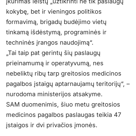
įkūrimas leistų „užtikrinti ne tik paslaugų
kokybę, bet ir vieningos politikos
formavimą, brigadų budėjimo vietų
tinkamą išdėstymą, programinės ir
techninės įrangos naudojimą“.
„Tai taip pat gerintų šių paslaugų
prieinamumą ir operatyvumą, nes
nebeliktų ribų tarp greitosios medicinos
pagalbos įstaigų aptarnaujamų teritorijų“, –
nurodoma ministerijos atsakyme.
SAM duomenimis, šiuo metu greitosios
medicinos pagalbos paslaugas teikia 47
įstaigos ir dvi privačios įmonės.