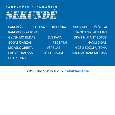
PANEVĖŽYS
LIETUVA
KULTŪRA
SPORTAS
ŠEŠĖLIAI
PANEVĖŽIO RAJONAS
SAVAITĖS KLAUSIMAS
GYVENIMO BŪDAS
SVEIKATA
SKAITINIAI ANT SOFOS
SODAS/DARŽAS
RECEPTAI
NAMŲ GIDAS
MOKSLO ORBITA
VERSLAS
HIGSO BOZONŲ ZONA
LAISVĖS BALSAS
PROFILIS_JAUNI
SAUGUMO BAROMETRAS
SU UKRAINA
2026 rugpjūčio 6 d. •
Ketvirtadienis