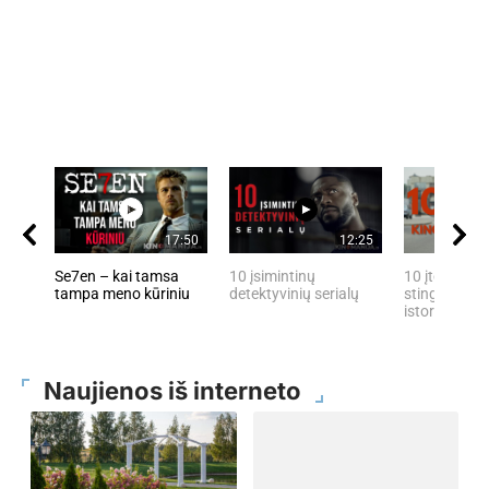
17:50
12:25
Se7en – kai tamsa
10 įsimintinų
10 įtemptų, 
tampa meno kūriniu
detektyvinių serialų
stingdančių 
istorijų
Naujienos iš interneto