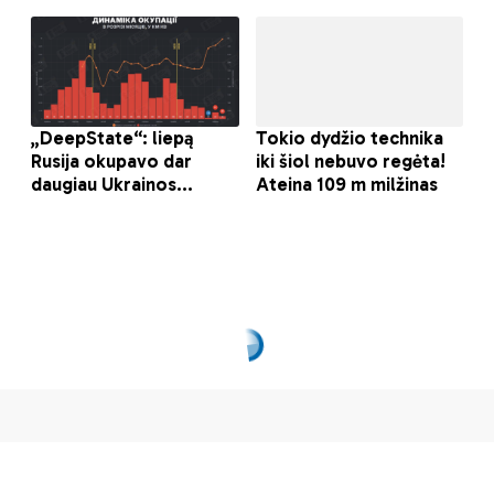
Astrologinė
prognozė balandžio
5-ajai, pirmadieniui
Pasidalinti
SEKUNDĖ
2021-04-05
AKTUALIJOS