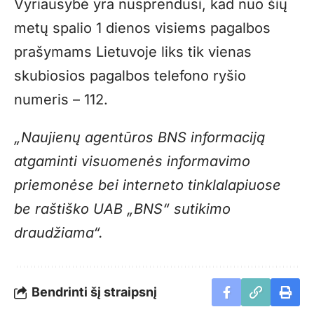
Vyriausybė yra nusprendusi, kad nuo šių
metų spalio 1 dienos visiems pagalbos
prašymams Lietuvoje liks tik vienas
skubiosios pagalbos telefono ryšio
numeris – 112.
„Naujienų agentūros BNS informaciją
atgaminti visuomenės informavimo
priemonėse bei interneto tinklalapiuose
be raštiško UAB „BNS“ sutikimo
draudžiama“.
Bendrinti šį straipsnį