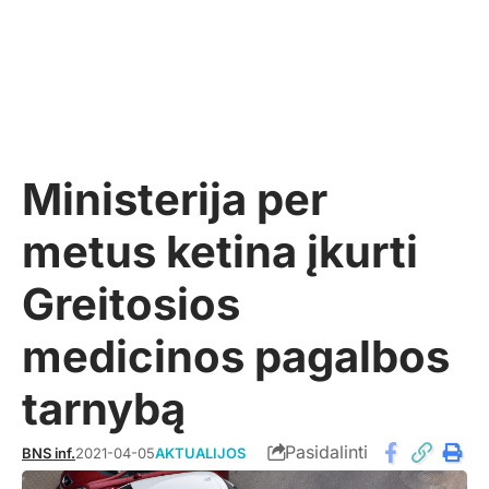
Ministerija per
metus ketina įkurti
Greitosios
medicinos pagalbos
tarnybą
Pasidalinti
BNS inf.
2021-04-05
AKTUALIJOS