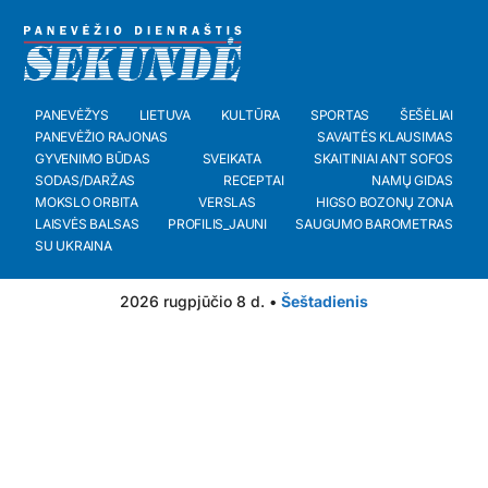
PANEVĖŽYS
LIETUVA
KULTŪRA
SPORTAS
ŠEŠĖLIAI
PANEVĖŽIO RAJONAS
SAVAITĖS KLAUSIMAS
GYVENIMO BŪDAS
SVEIKATA
SKAITINIAI ANT SOFOS
SODAS/DARŽAS
RECEPTAI
NAMŲ GIDAS
MOKSLO ORBITA
VERSLAS
HIGSO BOZONŲ ZONA
LAISVĖS BALSAS
PROFILIS_JAUNI
SAUGUMO BAROMETRAS
SU UKRAINA
2026 rugpjūčio 8 d. •
Šeštadienis