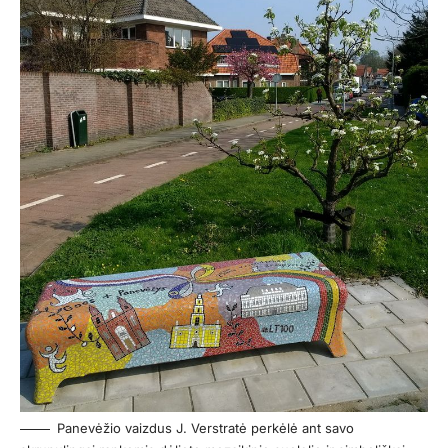
Panevėžio vaizdus J. Verstratė perkėlė ant savo