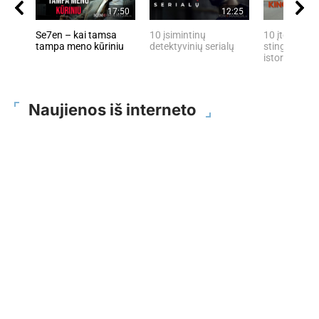
17:50
12:25
Se7en – kai tamsa
10 įsimintinų
10 įtemptų, 
tampa meno kūriniu
detektyvinių serialų
stingdančių 
istorijų
Naujienos iš interneto