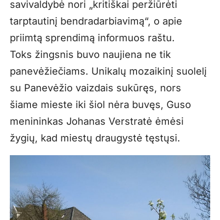
savivaldybė nori „kritiškai peržiūrėti
tarptautinį bendradarbiavimą“, o apie
priimtą sprendimą informuos raštu.
Toks žingsnis buvo naujiena ne tik
panevėžiečiams. Unikalų mozaikinį suolelį
su Panevėžio vaizdais sukūręs, nors
šiame mieste iki šiol nėra buvęs, Guso
menininkas Johanas Verstratė ėmėsi
žygių, kad miestų draugystė tęstųsi.