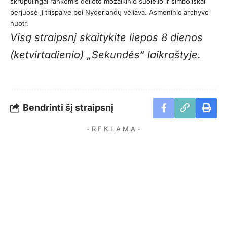
skrupulingai rankomis dėlioto mozaikinio suolelio ir simboliškai
perjuosė jį trispalve bei Nyderlandų vėliava. Asmeninio archyvo
nuotr.
Visą straipsnį skaitykite liepos 8 dienos
(ketvirtadienio) „Sekundės“ laikraštyje.
Bendrinti šį straipsnį
- R E K L A M A -