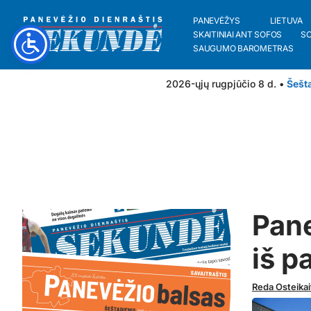
PANEVĖŽYS
LIETUVA
SKAITINIAI ANT SOFOS
S
SAUGUMO BAROMETRAS
2026-ųjų rugpjūčio 8 d. •
Šešt
Pane
iš p
Reda Osteikai