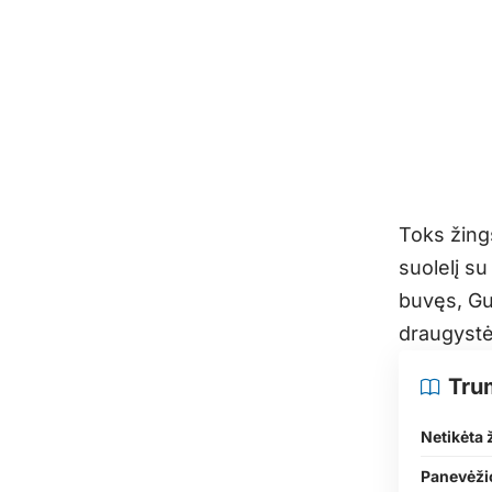
Toks žing
suolelį su
buvęs, Gu
draugystė
Tru
Netikėta 
Panevėži