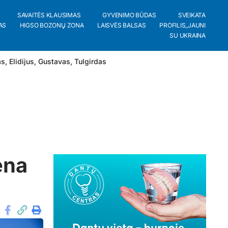
SAVAITĖS KLAUSIMAS
GYVENIMO BŪDAS
SVEIKATA
AS
HIGSO BOZONŲ ZONA
LAISVĖS BALSAS
PROFILIS_JAUNI
SU UKRAINA
as
,
Elidijus
,
Gustavas
,
Tulgirdas
ena