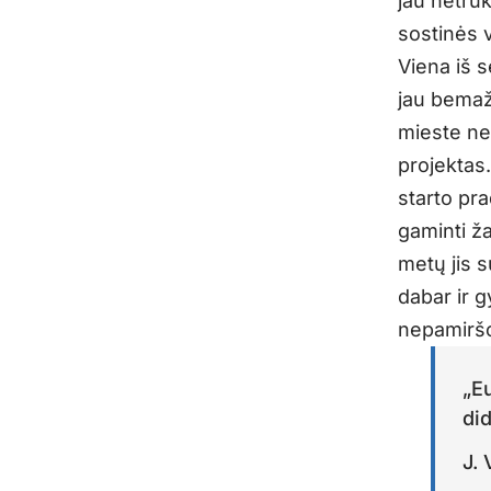
jau netru
sostinės v
Viena iš 
jau bemaž
mieste ne
projektas
starto pr
gaminti ž
metų jis 
dabar ir g
nepamirš
„Eu
did
J. 