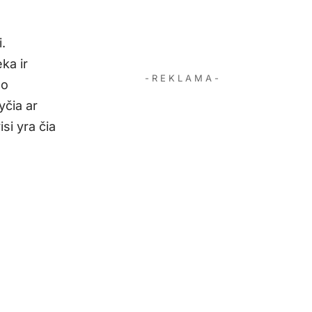
.
ka ir
- R E K L A M A -
do
yčia ar
si yra čia