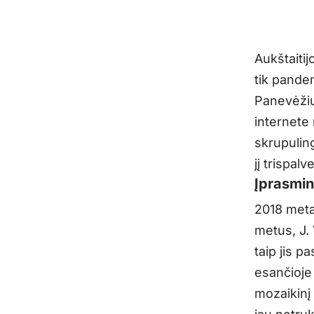
Aukštaitij
tik pande
Panevėžiu
internete 
skrupuling
jį trispal
Įprasmin
2018 meta
metus, J. 
taip jis p
esančioje
mozaikinį 