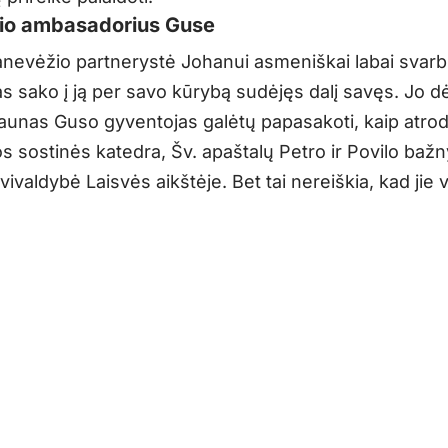
io ambasadorius Guse
anevėžio partnerystė Johanui asmeniškai labai svarbi
s sako į ją per savo kūrybą sudėjęs dalį savęs. Jo dė
 jaunas Guso gyventojas galėtų papasakoti, kaip atro
os sostinės katedra, Šv. apaštalų Petro ir Povilo bažn
ivaldybė Laisvės aikštėje. Bet tai nereiškia, kad jie vi