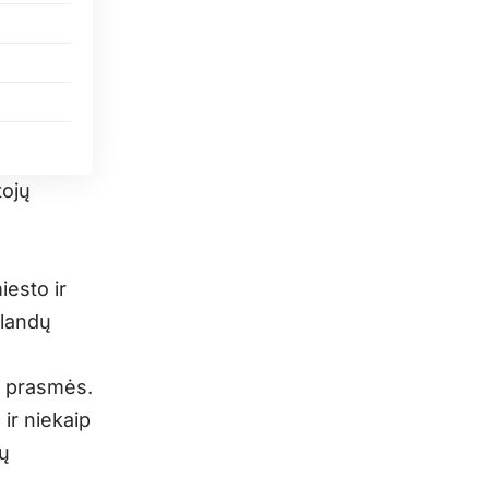
tojų
iesto ir
rlandų
ra prasmės.
 ir niekaip
tų