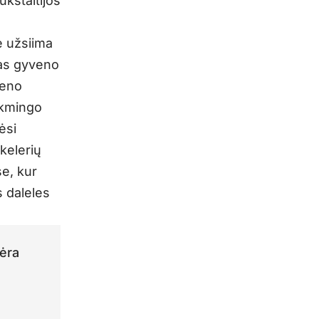
kštaitijos
ė užsiima
nas gyveno
meno
ėkmingo
ėsi
kelerių
se, kur
s daleles
nėra