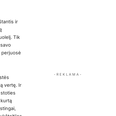
tantis ir
ę
lelį. Tik
 savo
i perjuosė
- R E K L A M A -
stės
ą vertę. Ir
 stoties
 kurtą
stingai,