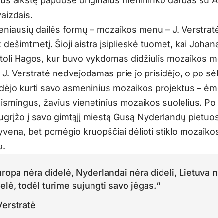
kus aikštę papuošė originalus menininko darbas su Au
aizdais.
seniausių dailės formų – mozaikos menu – J. Verstrat
 dešimtmetį. Šioji aistra įsiplieskė tuomet, kai Joha
toli Hagos, kur buvo vykdomas didžiulis mozaikos 
. J. Verstratė nedvejodamas prie jo prisidėjo, o po s
adėjo kurti savo asmeninius mozaikos projektus – ėm
aismingus, žavius vienetinius mozaikos suolelius. Po 
sugrįžo į savo gimtąjį miestą Gusą Nyderlandų pietuo
yvena, bet pomėgio kruopščiai dėlioti stiklo mozaiko
o.
ropa nėra didelė, Nyderlandai nėra dideli, Lietuva 
elė, todėl turime sujungti savo jėgas.“
Verstratė