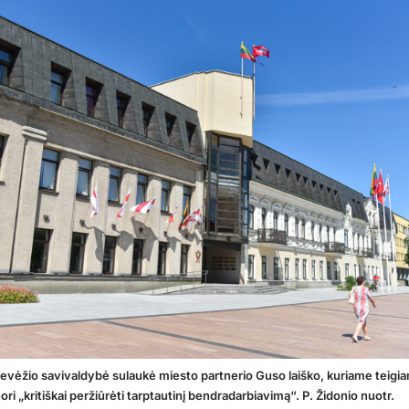
evėžio savivaldybė sulaukė miesto partnerio Guso laiško, kuriame teigia
ri „kritiškai peržiūrėti tarptautinį bendradarbiavimą“. P. Židonio nuotr.