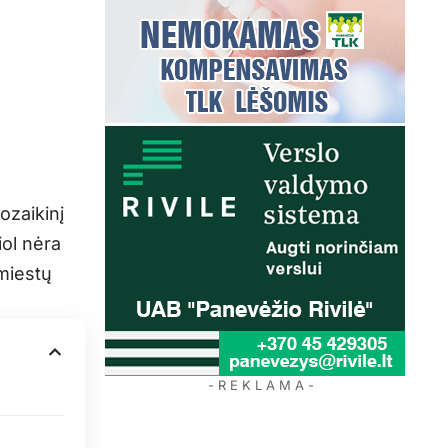
ozaikinį
iol nėra
miestų
- R E K L A M A -