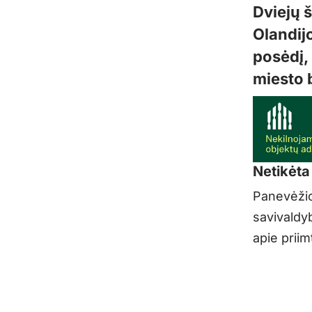
Dviejų 
Olandij
posėdį,
miesto 
Netikėta 
Panevėžio
savivaldyb
apie prii