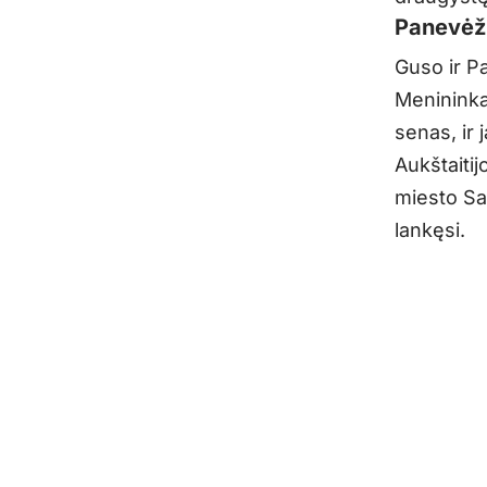
Panevėž
Guso ir P
Menininka
senas, ir
Aukštaitij
miesto Sav
lankęsi.