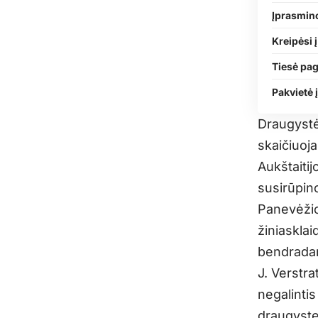
Įprasmin
Kreipėsi į
Tiesė pa
Pakvietė 
Draugystė
skaičiuoj
Aukštaiti
susirūpin
Panevėžio
žiniasklai
bendradarb
J. Verstra
negalintis
draugystę 