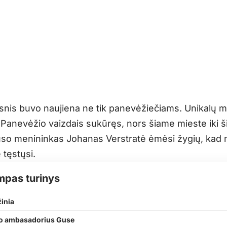
snis buvo naujiena ne tik panevėžiečiams. Unikalų m
 Panevėžio vaizdais sukūręs, nors šiame mieste iki š
so menininkas Johanas Verstratė ėmėsi žygių, kad 
 tęstųsi.
mpas turinys
žinia
o ambasadorius Guse