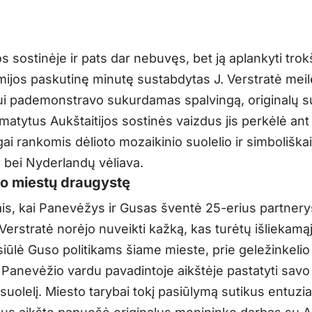
os sostinėje ir pats dar nebuvęs, bet ją aplankyti trokš
mijos paskutinę minutę sustabdytas J. Verstratė meil
i pademonstravo sukurdamas spalvingą, originalų suo
matytus Aukštaitijos sostinės vaizdus jis perkėlė ant
ai rankomis dėlioto mozaikinio suolelio ir simboliška
ve bei Nyderlandų vėliava.
o miestų draugystę
is, kai Panevėžys ir Gusas šventė 25-erius partnery
Verstratė norėjo nuveikti kažką, kas turėtų išliekamąj
asiūlė Guso politikams šiame mieste, prie geležinkelio
 Panevėžio vardu pavadintoje aikštėje pastatyti savo
suolelį. Miesto tarybai tokį pasiūlymą sutikus entuzia