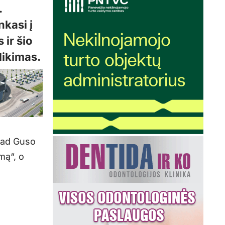
.
kasi į
 ir šio
likimas.
 kad Guso
mą“, o