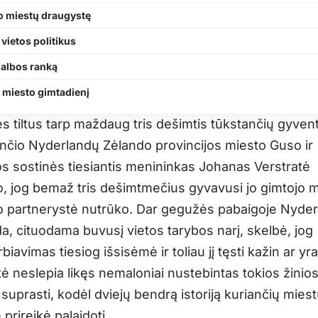
o miestų draugystę
 vietos politikus
galbos ranką
į miesto gimtadienį
s tiltus tarp maždaug tris dešimtis tūkstančių gyven
ančio Nyderlandų Zėlando provincijos miesto Guso ir
jos sostinės tiesiantis menininkas Johanas Verstratė
o, jog bemaž tris dešimtmečius gyvavusi jo gimtojo m
 partnerystė nutrūko. Dar gegužės pabaigoje Nyde
da, cituodama buvusį vietos tarybos narį, skelbė, jog
iavimas tiesiog išsisėmė ir toliau jį tęsti kažin ar y
tė neslepia likęs nemaloniai nustebintas tokios žinios
 suprasti, kodėl dviejų bendrą istoriją kuriančių mies
prireikė palaidoti.