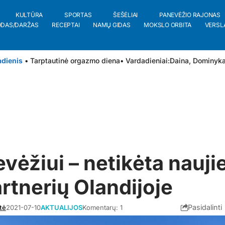
KULTŪRA
SPORTAS
ŠEŠĖLIAI
PANEVĖŽIO RAJONAS
ODAS/DARŽAS
RECEPTAI
NAMŲ GIDAS
MOKSLO ORBITA
VERSL
adienis
• Tarptautinė orgazmo diena
• Vardadieniai:
Daina
,
Dominyk
vėžiui – netikėta nauji
artnerių Olandijoje
Pasidalinti
tė
2021-07-10
AKTUALIJOS
Komentarų: 1