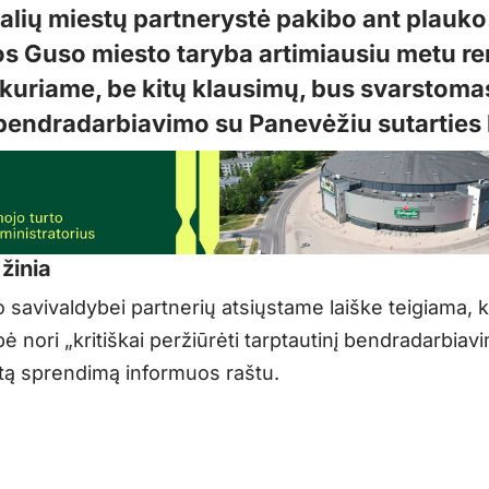
šalių miestų partnerystė pakibo ant plauko
os Guso miesto taryba artimiausiu metu ren
 kuriame, be kitų klausimų, bus svarstomas
bendradarbiavimo su Panevėžiu sutarties 
žinia
 savivaldybei partnerių atsiųstame laiške teigiama,
ė nori „kritiškai peržiūrėti tarptautinį bendradarbiavi
mtą sprendimą informuos raštu.