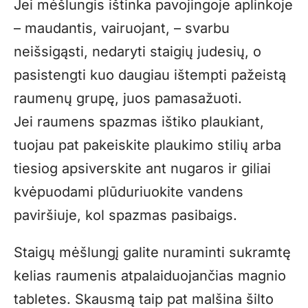
Jei mėšlungis ištinka pavojingoje aplinkoje
– maudantis, vairuojant, – svarbu
neišsigąsti, nedaryti staigių judesių, o
pasistengti kuo daugiau ištempti pažeistą
raumenų grupę, juos pamasažuoti.
Jei raumens spazmas ištiko plaukiant,
tuojau pat pakeiskite plaukimo stilių arba
tiesiog apsiverskite ant nugaros ir giliai
kvėpuodami plūduriuokite vandens
paviršiuje, kol spazmas pasibaigs.
Staigų mėšlungį galite nuraminti sukramtę
kelias raumenis atpalaiduojančias magnio
tabletes. Skausmą taip pat malšina šilto