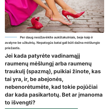
Per daug nesižavėkite aukštakulniais, beje kaip ir
avalyne be užkulnių. Nepatogūs batai gali būti dažna mėšlungio
priežastis.
Jei kada patyrėte vadinamąjį
raumenų mėšlungį arba raumenų
traukulį (spazmą), puikiai žinote, kas
tai yra, ir, be abejonės,
nebenorėtumėte, kad tokie pojūčiai
dar kada pasikartotų. Bet ar įmanoma
to išvengti?