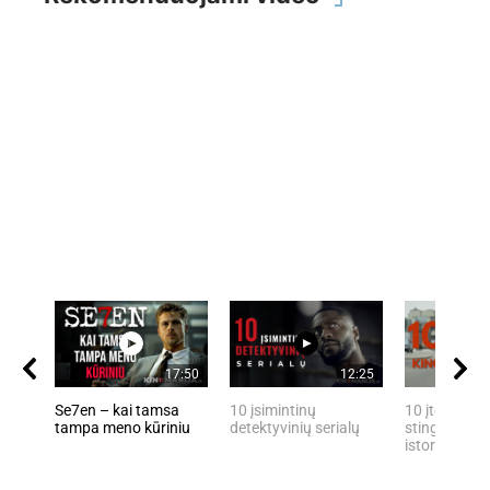
17:50
12:25
Se7en – kai tamsa
10 įsimintinų
10 įtemptų, 
tampa meno kūriniu
detektyvinių serialų
stingdančių 
istorijų