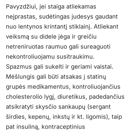
Pavyzdžiui, jei staiga atliekamas
neįprastas, sudėtingas judesys gaudant
nuo lentynos krintantį stiklainį. Atliekant
veiksmą su didele jėga ir greičiu
netreniruotas raumuo gali sureaguoti
nekontroliuojamu susitraukimu.
Spazmus gali sukelti ir geriami vaistai.
Mėšlungis gali būti atsakas į statinų
grupės medikamentus, kontroliuojančius
cholesterolio lygį, diuretikus, padedančius
atsikratyti skysčio sankaupų (sergant
širdies, kepenų, inkstų ir kt. ligomis), taip
pat insuliną, kontraceptinius