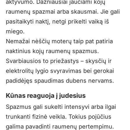
aktyvumo. Dažniausiai jaučiami kojų
raumenų spazmai arba skausmai. Jie gali
pasitaikyti naktį, netgi prikelti vaiką iš
miego.
Nemažai nėščių moterų taip pat patiria
naktinius kojų raumenų spazmus.
Svarbiausios to priežastys – skysčių ir
elektrolitų lygio svyravimas bei gerokai
padidėjęs spaudimas dubens nervams.
Kūnas reaguoja į judesius
Spazmus gali sukelti intensyvi arba ilgai
trunkanti fizinė veikla. Tokius pojūčius
galima pavadinti raumenų pertempimu.