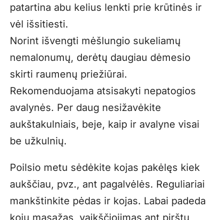
patartina abu kelius lenkti prie krūtinės ir
vėl išsitiesti.
Norint išvengti mėšlungio sukeliamų
nemalonumų, derėtų daugiau dėmesio
skirti raumenų priežiūrai.
Rekomenduojama atsisakyti nepatogios
avalynės. Per daug nesižavėkite
aukštakulniais, beje, kaip ir avalyne visai
be užkulnių.
Poilsio metu sėdėkite kojas pakėlęs kiek
aukščiau, pvz., ant pagalvėlės. Reguliariai
mankštinkite pėdas ir kojas. Labai padeda
kojų masažas, vaikščiojimas ant pirštų