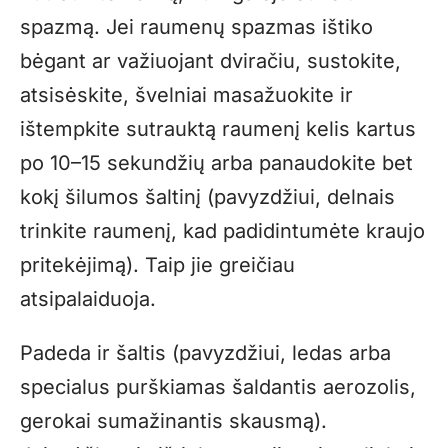
spazmą. Jei raumenų spazmas ištiko
bėgant ar važiuojant dviračiu, sustokite,
atsisėskite, švelniai masažuokite ir
ištempkite sutrauktą raumenį kelis kartus
po 10–15 sekundžių arba panaudokite bet
kokį šilumos šaltinį (pavyzdžiui, delnais
trinkite raumenį, kad padidintumėte kraujo
pritekėjimą). Taip jie greičiau
atsipalaiduoja.
Padeda ir šaltis (pavyzdžiui, ledas arba
specialus purškiamas šaldantis aerozolis,
gerokai sumažinantis skausmą).