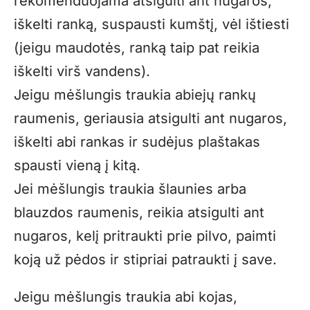
rekomenduojama atsigulti ant nugaros,
iškelti ranką, suspausti kumštį, vėl ištiesti
(jeigu maudotės, ranką taip pat reikia
iškelti virš vandens).
Jeigu mėšlungis traukia abiejų rankų
raumenis, geriausia atsigulti ant nugaros,
iškelti abi rankas ir sudėjus plaštakas
spausti vieną į kitą.
Jei mėšlungis traukia šlaunies arba
blauzdos raumenis, reikia atsigulti ant
nugaros, kelį pritraukti prie pilvo, paimti
koją už pėdos ir stipriai patraukti į save.
Jeigu mėšlungis traukia abi kojas,