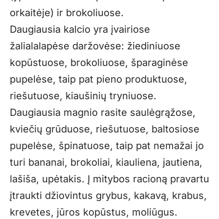
orkaitėje) ir brokoliuose.
Daugiausia kalcio yra įvairiose
žalialalapėse daržovėse: žiediniuose
kopūstuose, brokoliuose, šparaginėse
pupelėse, taip pat pieno produktuose,
riešutuose, kiaušinių tryniuose.
Daugiausia magnio rasite saulėgrąžose,
kviečių grūduose, riešutuose, baltosiose
pupelėse, špinatuose, taip pat nemažai jo
turi bananai, brokoliai, kiauliena, jautiena,
lašiša, upėtakis. Į mitybos racioną pravartu
įtraukti džiovintus grybus, kakavą, krabus,
krevetes, jūros kopūstus, moliūgus.