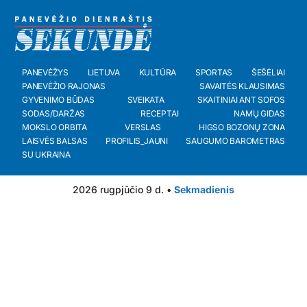
PANEVĖŽYS
LIETUVA
KULTŪRA
SPORTAS
ŠEŠĖLIAI
PANEVĖŽIO RAJONAS
SAVAITĖS KLAUSIMAS
GYVENIMO BŪDAS
SVEIKATA
SKAITINIAI ANT SOFOS
SODAS/DARŽAS
RECEPTAI
NAMŲ GIDAS
MOKSLO ORBITA
VERSLAS
HIGSO BOZONŲ ZONA
LAISVĖS BALSAS
PROFILIS_JAUNI
SAUGUMO BAROMETRAS
SU UKRAINA
2026 rugpjūčio 9 d. •
Sekmadienis