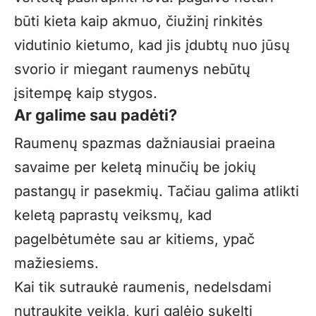
būti kieta kaip akmuo, čiužinį rinkitės
vidutinio kietumo, kad jis įdubtų nuo jūsų
svorio ir miegant raumenys nebūtų
įsitempę kaip stygos.
Ar galime sau padėti?
Raumenų spazmas dažniausiai praeina
savaime per keletą minučių be jokių
pastangų ir pasekmių. Tačiau galima atlikti
keletą paprastų veiksmų, kad
pagelbėtumėte sau ar kitiems, ypač
mažiesiems.
Kai tik sutraukė raumenis, nedelsdami
nutraukite veiklą, kuri galėjo sukelti