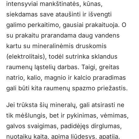
intensyviai mankštinatės, kūnas,
siekdamas save ataušinti ir išvengti
galimo perkaitimo, gausiai prakaituoja. O
su prakaitu prarandama daug vandens
kartu su mineralinėmis druskomis
(elektrolitais), todėl sutrinka sklandus
raumenų ląstelių darbas. Taigi, greitas
natrio, kalio, magnio ir kalcio praradimas
gali būti kita raumenų spazmo priežastis.
Jei trūksta šių mineralų, gali atsirasti ne
tik mėšlungis, bet ir pykinimas, vėmimas,
galvos svaigimas, padidėjęs dirglumas,
nuotaikų kaita, apima liūdesys, apatija.