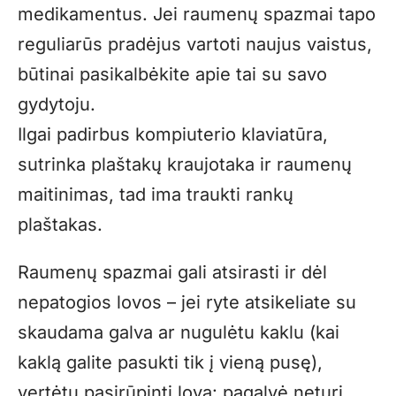
medikamentus. Jei raumenų spazmai tapo
reguliarūs pradėjus vartoti naujus vaistus,
būtinai pasikalbėkite apie tai su savo
gydytoju.
Ilgai padirbus kompiuterio klaviatūra,
sutrinka plaštakų kraujotaka ir raumenų
maitinimas, tad ima traukti rankų
plaštakas.
Raumenų spazmai gali atsirasti ir dėl
nepatogios lovos – jei ryte atsikeliate su
skaudama galva ar nugulėtu kaklu (kai
kaklą galite pasukti tik į vieną pusę),
vertėtų pasirūpinti lova: pagalvė neturi