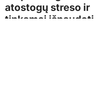
atostogų streso ir
tinkamai išnaudoti
poilsio laiką
Pasidalinti
Sekundė
2017-08-03
SVEIKATA