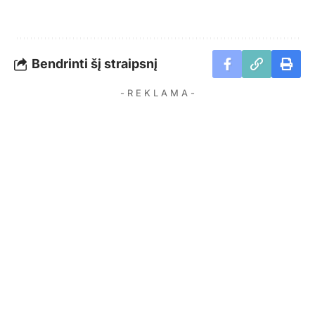
Bendrinti šį straipsnį
- R E K L A M A -