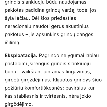
grindis slankiuoju būdu naudojamas
paklotas padidina grindų varžą, todėl jos
šyla lėčiau. Dėl šios priežasties
neracionalu naudoti gerus akustinius
paklotus – jie apsunkins grindų dangos
įšilimą.
Eksploatacija.
Pagrindo nelygumai labiau
pastebimi įsirengus grindis slankiuoju
būdu – vaikštant juntamas lingavimas,
girdėti girgždėjimas. Klijuotos grindys šiuo
požiūriu komfortiškesnės: paviršius kur
kas stabilesnis ir tvirtesnis, nėra jokio
girgždėjimo.