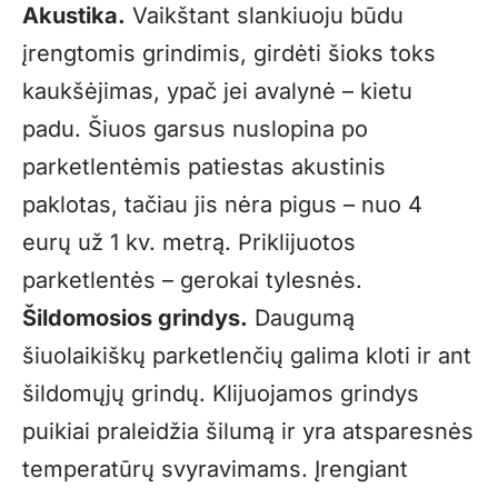
Akustika.
Vaikštant slankiuoju būdu
įrengtomis grindimis, girdėti šioks toks
kaukšėjimas, ypač jei avalynė – kietu
padu. Šiuos garsus nuslopina po
parketlentėmis patiestas akustinis
paklotas, tačiau jis nėra pigus – nuo 4
eurų už 1 kv. metrą. Priklijuotos
parketlentės – gerokai tylesnės.
Šildomosios grindys.
Daugumą
šiuolaikiškų parketlenčių galima kloti ir ant
šildomųjų grindų. Klijuojamos grindys
puikiai praleidžia šilumą ir yra atsparesnės
temperatūrų svyravimams. Įrengiant