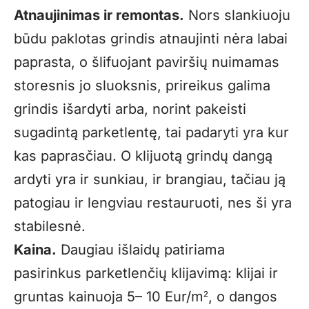
Atnaujinimas ir remontas.
Nors slankiuoju
būdu paklotas grindis atnaujinti nėra labai
paprasta, o šlifuojant paviršių nuimamas
storesnis jo sluoksnis, prireikus galima
grindis išardyti arba, norint pakeisti
sugadintą parketlentę, tai padaryti yra kur
kas paprasčiau. O klijuotą grindų dangą
ardyti yra ir sunkiau, ir brangiau, tačiau ją
patogiau ir lengviau restauruoti, nes ši yra
stabilesnė.
Kaina.
Daugiau išlaidų patiriama
pasirinkus parketlenčių klijavimą: klijai ir
gruntas kainuoja 5– 10 Eur/m
, o dangos
2