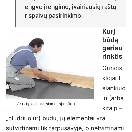
lengvo įrengimo, įvairiausių raštų
ir spalvų pasirinkimo.
Kurį
būdą
geriau
rinktis
Grindis
klojant
slankiuo
ju (arba
Grindų klojimas slankiuoju būdu.
kitaip –
„plūdriuoju“) būdu, jų elementai yra
sutvirtinami tik tarpusavyje, o netvirtinami