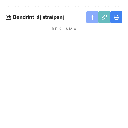
Bendrinti šį straipsnį
- R E K L A M A -