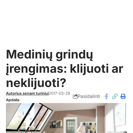
Medinių grindų
įrengimas: klijuoti ar
neklijuoti?
Autorius senam turiniui
2017-03-29
Pasidalinti
Apdaila