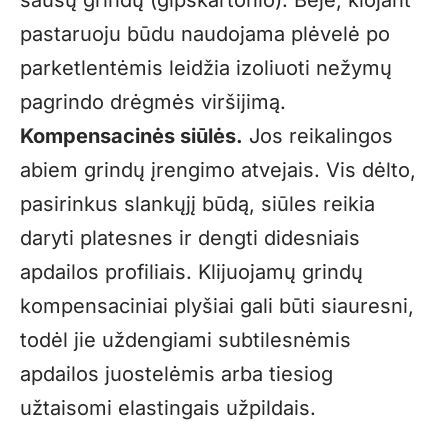
sausų grindų (gipskartonio). Beje, klojant
pastaruoju būdu naudojama plėvelė po
parketlentėmis leidžia izoliuoti nežymų
pagrindo drėgmės viršijimą.
Kompensacinės siūlės.
Jos reikalingos
abiem grindų įrengimo atvejais. Vis dėlto,
pasirinkus slankųjį būdą, siūles reikia
daryti platesnes ir dengti didesniais
apdailos profiliais. Klijuojamų grindų
kompensaciniai plyšiai gali būti siauresni,
todėl jie uždengiami subtilesnėmis
apdailos juostelėmis arba tiesiog
užtaisomi elastingais užpildais.