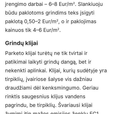
įrengimo darbai – 6–8 Eur/m
. Slankiuoju
2
būdu paklotoms grindims teks įsigyti
paklotą 0,50–2 Eur/m
, o ir paklojimas
2
kainuos tik 4–6 Eur/m
.
2
Grindų klijai
Parketo klijai turėtų ne tik tvirtai ir
patikimai laikyti grindų dangą, bet ir
nekenkti aplinkai. Klijai, kurių sudėtyje yra
tirpiklių, įvairiose šalyse vis dažniau
draudžiami dėl kenksmingumo. Geriau
rinktis saugesnius klijus vandens
pagrindu, be tirpiklių. Švariausi klijai
žymimi itin mažos emisijos ženklu EC1