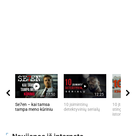
17:50
12:25
Se7en – kai tamsa
10 įsimintinų
10 įtemptų, 
tampa meno kūriniu
detektyvinių serialų
stingdančių 
istorijų