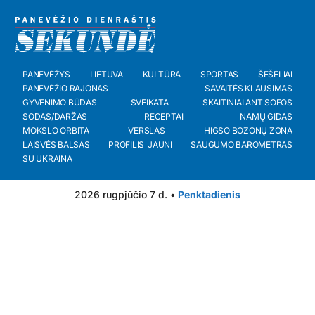
PANEVĖŽYS
LIETUVA
KULTŪRA
SPORTAS
ŠEŠĖLIAI
PANEVĖŽIO RAJONAS
SAVAITĖS KLAUSIMAS
GYVENIMO BŪDAS
SVEIKATA
SKAITINIAI ANT SOFOS
SODAS/DARŽAS
RECEPTAI
NAMŲ GIDAS
MOKSLO ORBITA
VERSLAS
HIGSO BOZONŲ ZONA
LAISVĖS BALSAS
PROFILIS_JAUNI
SAUGUMO BAROMETRAS
SU UKRAINA
2026 rugpjūčio 7 d. •
Penktadienis