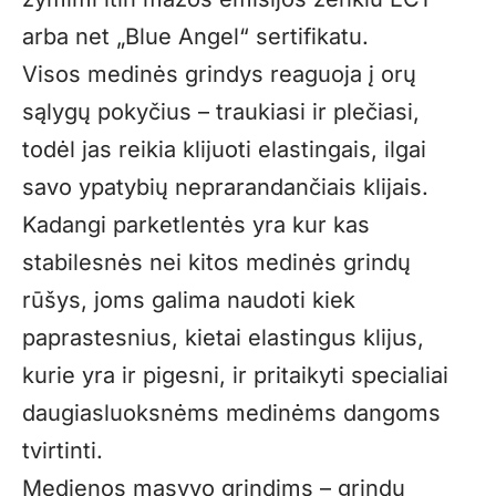
arba net „Blue Angel“ sertifikatu.
Visos medinės grindys reaguoja į orų
sąlygų pokyčius – traukiasi ir plečiasi,
todėl jas reikia klijuoti elastingais, ilgai
savo ypatybių neprarandančiais klijais.
Kadangi parketlentės yra kur kas
stabilesnės nei kitos medinės grindų
rūšys, joms galima naudoti kiek
paprastesnius, kietai elastingus klijus,
kurie yra ir pigesni, ir pritaikyti specialiai
daugiasluoksnėms medinėms dangoms
tvirtinti.
Medienos masyvo grindims – grindų