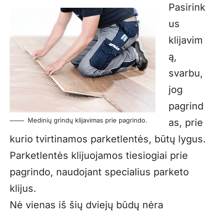
Pasirink
us
klijavim
ą,
svarbu,
jog
pagrind
Medinių grindų klijavimas prie pagrindo.
as, prie
kurio tvirtinamos parketlentės, būtų lygus.
Parketlentės klijuojamos tiesiogiai prie
pagrindo, naudojant specialius parketo
klijus.
Nė vienas iš šių dviejų būdų nėra