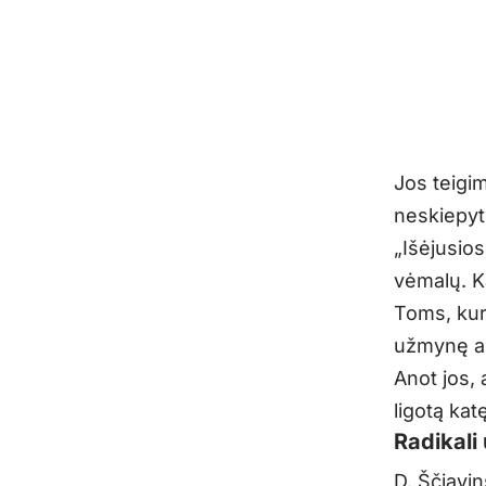
Jos teigim
neskiepyt
„Išėjusios
vėmalų. K
Toms, kuri
užmynę an
Anot jos, 
ligotą kat
Radikali 
D. Ščiavi