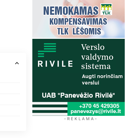
- R E K L A M A -