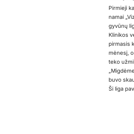
Pirmieji k
namai „Viz
gyvūnų li
Klinikos 
pirmasis 
mėnesį, o 
teko užmi
„Migdėme 
buvo skau
Ši liga pa