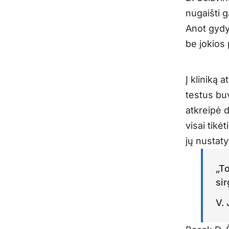
nugaišti g
Anot gydyt
be jokios 
Į kliniką
testus bu
atkreipė d
visai tikė
jų nustaty
„To
si
V.