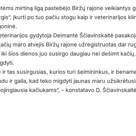
atėms mirtiną ligą pastebėjo Biržų rajone veikiantys
gis“, įkurti po tuo pačiu stogu kaip ir veterinarijos kli
goninė.
veterinarijos gydytoja Deimantė Ščiavinskaitė pasakoj
kačių maro atvejis Biržų rajone užregistruotas dar ru
iki šios dienos juo susirgo daugiau nei dešimt kačių. 
gdyti.
ir tas susirgusias, kurios turi šeimininkus, ir benam
du ir gaila, kad teko migdyti jaunas maru užsikrėtusi
vojingiausia kačiukams“, – konstatavo D. Ščiavinskaitė