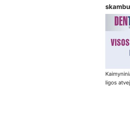
skambuč
Kaimyninia
ligos atve