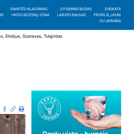
SAVAITĖS KLAUSIMAS
GYVENIMO BŪDAS
SVEIKATA
AS
HIGSO BOZONŲ ZONA
LAISVĖS BALSAS
PROFILIS_JAUNI
SU UKRAINA
as
,
Elidijus
,
Gustavas
,
Tulgirdas