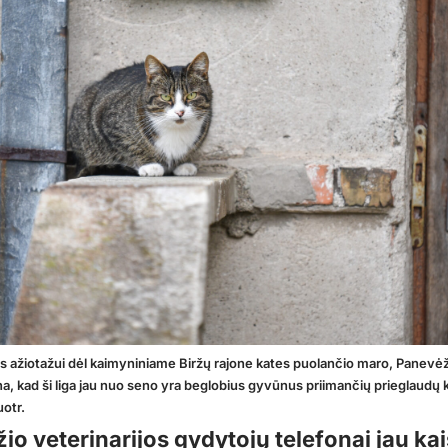
us ažiotažui dėl kaimyniniame Biržų rajone kates puolančio maro, Panev
tina, kad ši liga jau nuo seno yra beglobius gyvūnus priimančių prieglaudų
otr.
io veterinarijos gydytojų telefonai jau ka