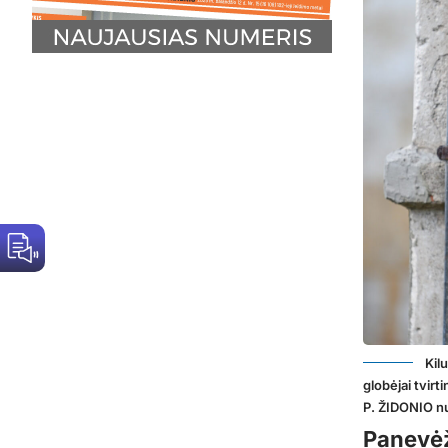
Kil
globėjai tvir
P. ŽIDONIO nu
Panevėž