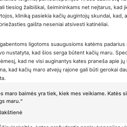
ali tiesiog žaibiškai, šeimininkams net neįtarus, kad j
ojos, kliniką pasiekia kačių augintojų skundai, kad, 
priežasties gaišta neseniai atsivesti katinėliai.
 atgabentoms ligotoms suaugusioms katėms padarius 
vo nustatyta, kad šios serga būtent kačių maru. Spec
ėmesį, kad ne visi auginantys kates praneša apie jų l
tina, kad kačių maro atvejų rajone gali būti gerokai da
ta.
s maro baimės yra tiek, kiek mes veikiame. Katės si
rgs maru.“
 Jakštienė