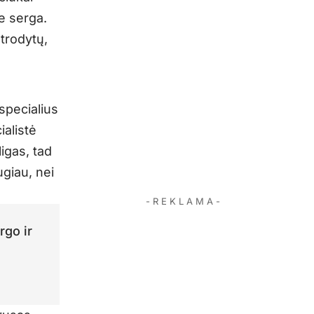
ie serga.
atrodytų,
specialius
ialistė
igas, tad
ugiau, nei
- R E K L A M A -
rgo ir