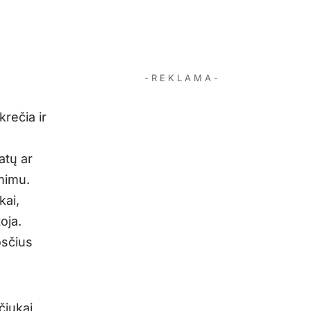
- R E K L A M A -
rečia ir
atų ar
mimu.
kai,
oja.
osčius
čiukai