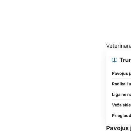
Veterinara
Tru
Pavojus 
Radikali u
Liga ne n
Veža skie
Prieglau
Pavojus 