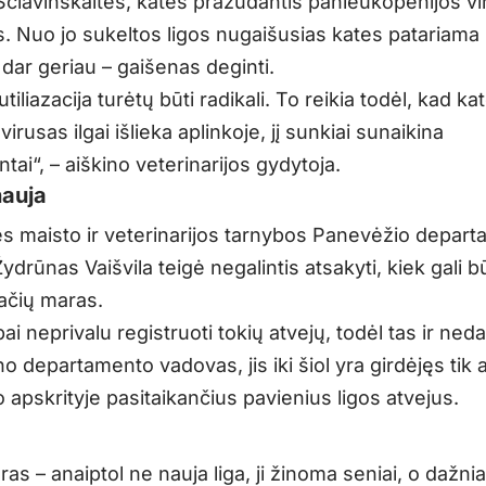
Ščiavinskaitės, kates pražudantis panleukopenijos v
s. Nuo jo sukeltos ligos nugaišusias kates patariama la
 dar geriau – gaišenas deginti.
tiliazacija turėtų būti radikali. To reikia todėl, kad ka
irusas ilgai išlieka aplinkoje, jį sunkiai sunaikina
tai“, – aiškino veterinarijos gydytoja.
nauja
ės maisto ir veterinarijos tarnybos Panevėžio depar
drūnas Vaišvila teigė negalintis atsakyti, kiek gali bū
kačių maras.
bai neprivalu registruoti tokių atvejų, todėl tas ir ne
ino departamento vadovas, jis iki šiol yra girdėjęs tik 
apskrityje pasitaikančius pavienius ligos atvejus.
as – anaiptol ne nauja liga, ji žinoma seniai, o dažnia