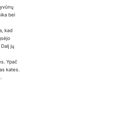
 gyvūnų
nika bei
a, kad
gsėjo
Dalį jų
es. Ypač
as kates.
.