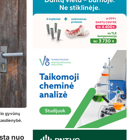
ėžio gyvūnų
 kasdienybė.
ista nuo