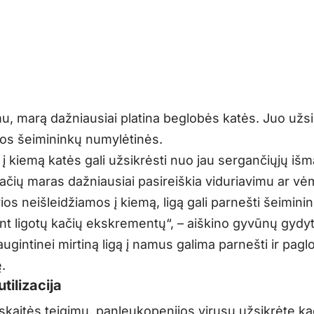
u, marą dažniausiai platina beglobės katės. Juo užsik
os šeimininkų numylėtinės.
 į kiemą katės gali užsikrėsti nuo jau sergančiųjų išm
ačių maras dažniausiai pasireiškia viduriavimu ar vė
os neišleidžiamos į kiemą, ligą gali parnešti šeiminin
t ligotų kačių ekskrementų“, – aiškino gyvūnų gydyt
augintinei mirtiną ligą į namus galima parnešti ir pagl
ę.
utilizacija
nskaitės teigimu, panleukopenijos virusu užsikrėtę ka