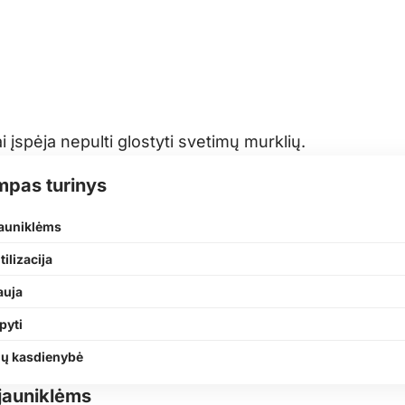
i įspėja nepulti glostyti svetimų murklių.
mpas turinys
jauniklėms
tilizacija
auja
pyti
dų kasdienybė
jauniklėms