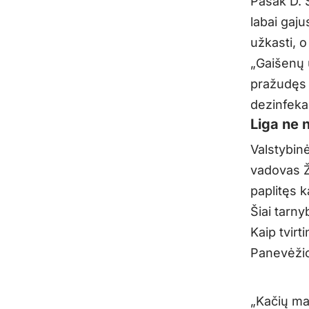
Pasak D. 
labai gaju
užkasti, o
„Gaišenų u
pražudęs v
dezinfekan
Liga ne 
Valstybin
vadovas Žy
paplitęs 
Šiai tarny
Kaip tvirt
Panevėžio 
„Kačių mar