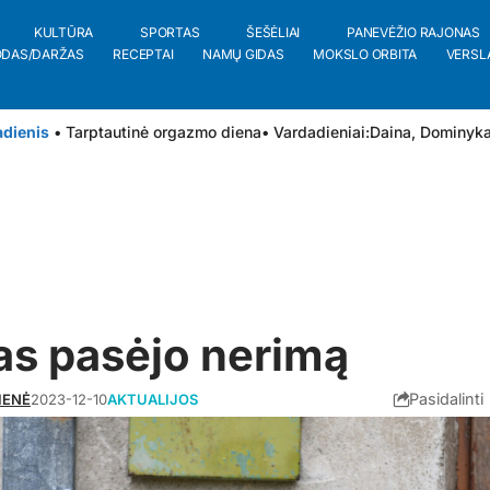
KULTŪRA
SPORTAS
ŠEŠĖLIAI
PANEVĖŽIO RAJONAS
ODAS/DARŽAS
RECEPTAI
NAMŲ GIDAS
MOKSLO ORBITA
VERSL
adienis
• Tarptautinė orgazmo diena
• Vardadieniai:
Daina
,
Dominyk
s pasėjo nerimą
Pasidalinti
IENĖ
2023-12-10
AKTUALIJOS