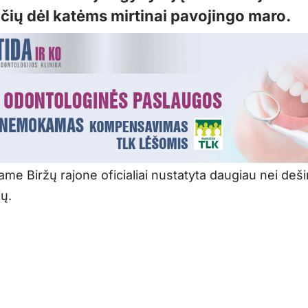
ių dėl katėms mirtinai pavojingo maro.
me Biržų rajone oficialiai nustatyta daugiau nei deši
jų.