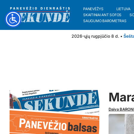
PANEVĖŽYS
LIETUVA
SKAITINIAI ANT SOFOS
S
SAUGUMO BAROMETRAS
2026-ųjų rugpjūčio 8 d. •
Šešt
Mara
Daiva BARON