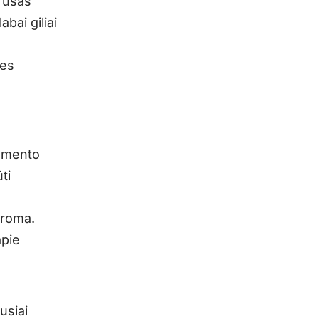
irusas
bai giliai
tes
tamento
ti
daroma.
apie
usiai