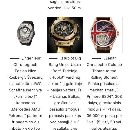
sagtimi, nelaidus
vandeniui iki 50 m.
„Ingenieur
„Hublot Big
„Zenith
Chronograph
Bang Unico Usain
Christophe Colomb
Edition Nico
Bolt“. Didelėje
Tribute to the
Rosberg“. Šveicarų
„Hublot“ vardinių
Rolling Stones“.
manufaktūra „IWC
laikrodžių galerijoje
Ranka prisukamas
Schaffhausen“ yra
– naujas vardas. Tai
mechanizmas „El
„Formulės-1“
– Usainas Boltas,
Primero 8804“, 308
komandos
greičiausias
dalys, giroskopinis
„Mercedes AMG
pasaulio žmogus,
modulis – 171 dalis,
Petronas“ partnerė
pirmasis pasiekęs
36 000 virpesių per
ir pagamino du
vadinamąjį 3 × 3
1 val. (5 Hz), 50 val.
riboto kiekio (po
rezultatą: trys
galios atsarga.