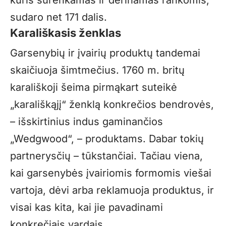
kuris surenkamas ir derinamas rankomis,
sudaro net 171 dalis.
Karališkasis ženklas
Garsenybių ir įvairių produktų tandemai
skaičiuoja šimtmečius. 1760 m. britų
karališkoji šeima pirmąkart suteikė
„karališkąjį“ ženklą konkrečios bendrovės,
– išskirtinius indus gaminančios
„Wedgwood“, – produktams. Dabar tokių
partnerysčių – tūkstančiai. Tačiau viena,
kai garsenybės įvairiomis formomis viešai
vartoja, dėvi arba reklamuoja produktus, ir
visai kas kita, kai jie pavadinami
konkrečiais vardais.