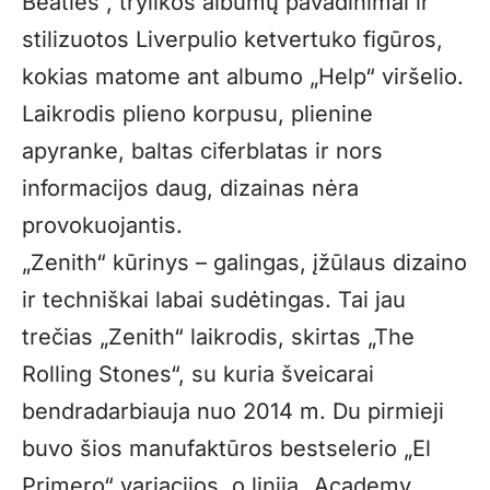
Beatles“, trylikos albumų pavadinimai ir
stilizuotos Liverpulio ketvertuko figūros,
kokias matome ant albumo „Help“ viršelio.
Laikrodis plieno korpusu, plienine
apyranke, baltas ciferblatas ir nors
informacijos daug, dizainas nėra
provokuojantis.
„Zenith“ kūrinys – galingas, įžūlaus dizaino
ir techniškai labai sudėtingas. Tai jau
trečias „Zenith“ laikrodis, skirtas „The
Rolling Stones“, su kuria šveicarai
bendradarbiauja nuo 2014 m. Du pirmieji
buvo šios manufaktūros bestselerio „El
Primero“ variacijos, o linija „Academy