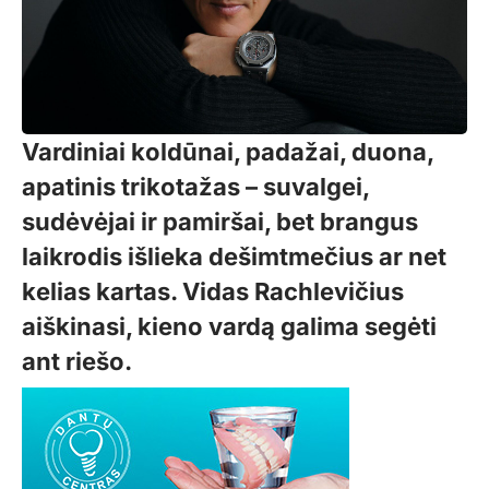
Vardiniai koldūnai, padažai, duona,
apatinis trikotažas – suvalgei,
sudėvėjai ir pamiršai, bet brangus
laikrodis išlieka dešimtmečius ar net
kelias kartas. Vidas Rachlevičius
aiškinasi, kieno vardą galima segėti
ant riešo.