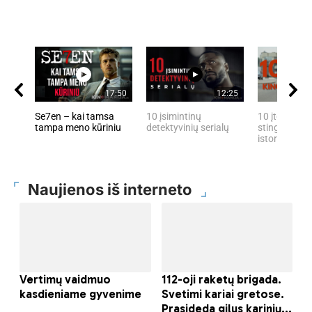
17:50
12:25
Se7en – kai tamsa
10 įsimintinų
10 įtemptų, 
tampa meno kūriniu
detektyvinių serialų
stingdančių 
istorijų
Naujienos iš interneto