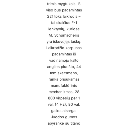
trimis mygtukais. Iš
viso bus pagamintas
221 toks laikrodis –
tai skaičius F-1
lenktynių, kuriose
M. Schumacheris
yra iškovojęs taškų.
Laikrodžio korpusas
pagamintas iš
vadinamojo kalto
anglies pluošto, 44
mm skersmens,
ranka prisukamas
manufaktūrinis
mechanizmas, 28
800 virpesių per 1
val. (4 Hz), 80 val.
galios atsarga.
Juodos gumos
apyrankė su titano