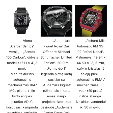
Viena
„Audemars
„Richard Mille
„Cartier Santos“
Piguet Royal Oak
Automatic RM 35-
versijų – „Santos
Offshore Michael
02 Rafael Nadal“.
100 Carbon“, didysis
Schumacher Limited
Matmenys: 49,94 ×
modelis (51,1 × 41,3
Edition“. 2010 m.
44,50 × 13,15 mm,
mm).
„Formulės-1“
safyro kristalas iš
Manufaktūrinis
legenda pirmą kartą
abiejų pusių,
automatinis
susitiko su
automatinis RMAL1
mechanizmas 1847
„Audemars Piguet“
mechanizmas, 55
MC, plieno ir itin
inžinieriais ir kartu
val. (±10 proc.)
tvirto anglies
ėmėsi naujo
galios atsarga.
pluošto ADLC
projekto. Netrukus
Nelaidus vandeniui
korpusas, kampuota
pasirodė „Audemars
iki 50 m gylio.
prisukimo karūnėlė
Piguet Royal Oak