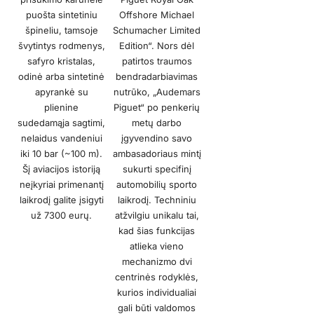
puošta sintetiniu
Offshore Michael
špineliu, tamsoje
Schumacher Limited
švytintys rodmenys,
Edition“. Nors dėl
safyro kristalas,
patirtos traumos
odinė arba sintetinė
bendradarbiavimas
apyrankė su
nutrūko, „Audemars
plienine
Piguet“ po penkerių
sudedamąja sagtimi,
metų darbo
nelaidus vandeniui
įgyvendino savo
iki 10 bar (~100 m).
ambasadoriaus mintį
Šį aviacijos istoriją
sukurti specifinį
neįkyriai primenantį
automobilių sporto
laikrodį galite įsigyti
laikrodį. Techniniu
už 7300 eurų.
atžvilgiu unikalu tai,
kad šias funkcijas
atlieka vieno
mechanizmo dvi
centrinės rodyklės,
kurios individualiai
gali būti valdomos