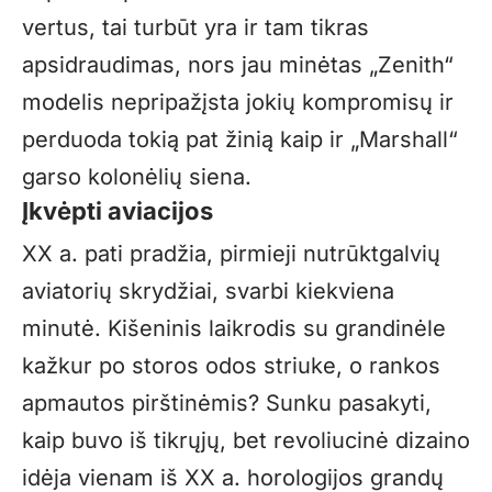
vertus, tai turbūt yra ir tam tikras
apsidraudimas, nors jau minėtas „Zenith“
modelis nepripažįsta jokių kompromisų ir
perduoda tokią pat žinią kaip ir „Marshall“
garso kolonėlių siena.
Įkvėpti aviacijos
XX a. pati pradžia, pirmieji nutrūktgalvių
aviatorių skrydžiai, svarbi kiekviena
minutė. Kišeninis laikrodis su grandinėle
kažkur po storos odos striuke, o rankos
apmautos pirštinėmis? Sunku pasakyti,
kaip buvo iš tikrųjų, bet revoliucinė dizaino
idėja vienam iš XX a. horologijos grandų