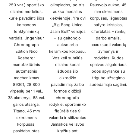
250 vnt.) sportiško
olimpiados, po tris
Rausvojo aukso, 45
dizaino modelius,
aukso medalius
mm skersmens
kurie pavadinti šios
kiekvienoje. Yra dvi
korpusas, išgaubtas
komandos
„Big Bang Unico
safyro kristalas,
lenktynininkų
Usain Bolt“ versijos
ciferblatas – rankų
vardais. „Ingenieur
– su geltonojo
darbo emalis,
Chronograph
aukso arba
paauksuoti valandų
Edition Nico
keramikos korpusu.
žymenys ir
Rosberg“
Vos keli subtilūs
rodyklės. Rudos
manufaktūrinis
dizaino kodai
spalvos aligatoriaus
automatinis
išduoda šio
odos apyrankė su
mechanizmas
laikrodžio
trigubo užsegimo
89361, 28 800
pavadinimą: žaibo
sudedamąja sagtimi.
virpesių per 1 val.,
formos didžioji
38 akmenys, 68 val.
chronografo
galios atsarga.
rodyklė, sportininko
Titano, 45 mm
figūrėlė ties 9
skersmens
valanda ir stilizuotas
korpusas,
Jamaikos vėliavos
pasidabruotas
kryžius ant