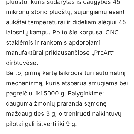
pluošto, kuris sudarytas iš daugybės 45
mikronų storio pluoštų, sujungiamų esant
aukštai temperatūrai ir dideliam slėgiui 45
laipsnių kampu. Po to šie korpusai CNC
staklėmis ir rankomis apdorojami
manufaktūrai priklausančiose „ProArt“
dirbtuvėse.
Be to, pirmą kartą laikrodis turi automatinį
mechanizmą, kuris atsparus smūgiams bei
pagreičiui iki 5000 g. Palyginkime:
dauguma žmonių praranda sąmonę
maždaug ties 3 g, o treniruoti naikintuvų
pilotai gali ištverti iki 9 g.