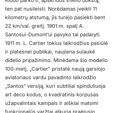
Klodo parko ir, apskridus Eifelio bokštą,
ten pat nusileisti. Norėdamas įveikti 11
kilometrų atstumą, jis turėjo pasiekti bent
22 km/val. greitį. 1901 m. spalį A.
Santosui-Dumont’ui pavyko tai padaryti.
1911 m. L. Cartier tokius laikrodžius pasiūlė
ir platesnei publikai, naujiena sulaukė
didelio pripažinimo. Minėdama šio modelio
100-metį, „Cartier“ pristatė naują garsiojo
aviatoriaus vardu pavadinto laikrodžio
„Santos“ versiją, kuri subtiliai spinduliuoja
art deco kodus, o kvadratinis korpusas
užapvalintais kampais ir aiškiai matomi
funkcionalūs varžtai atkuria praėjusio