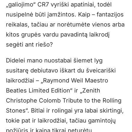
„galiojimo“ CR7 vyriški apatiniai, todėl
nusipelnė būti įamžintos. Kaip – fantazijos
reikalas, tačiau ar norėtumėte vienos arba
kitos grupės vardu pavadintą laikrodį
segėti ant riešo?
Didelei mano nuostabai šiemet lyg
susitarę debiutavo iškart du šveicariški
laikrodžiai – „Raymond Weil Maestro
Beatles Limited Edition“ ir „Zenith
Christophe Colomb Tribute to the Rolling
Stones“. Bitlai ir rolingai yra labai skirtingi,
tokie pat ir laikrodžiai, tačiau gamintojų
požiūris ir kaina tikrai neturėtų