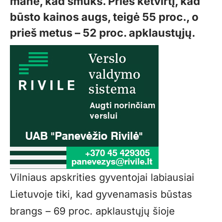
manė, kad smuks. Prieš ketvirtį, kad
būsto kainos augs, teigė 55 proc., o
prieš metus – 52 proc. apklaustųjų.
Vilniaus apskrities gyventojai labiausiai
Lietuvoje tiki, kad gyvenamasis būstas
brangs – 69 proc. apklaustųjų šioje