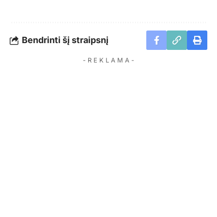
Bendrinti šį straipsnį
- R E K L A M A -