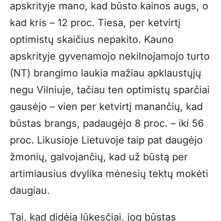
apskrityje mano, kad būsto kainos augs, o
kad kris – 12 proc. Tiesa, per ketvirtį
optimistų skaičius nepakito. Kauno
apskrityje gyvenamojo nekilnojamojo turto
(NT) brangimo laukia mažiau apklaustųjų
negu Vilniuje, tačiau ten optimistų sparčiai
gausėjo – vien per ketvirtį manančių, kad
būstas brangs, padaugėjo 8 proc. – iki 56
proc. Likusioje Lietuvoje taip pat daugėjo
žmonių, galvojančių, kad už būstą per
artimiausius dvylika mėnesių tektų mokėti
daugiau.
Tai, kad didėja lūkesčiai, jog būstas