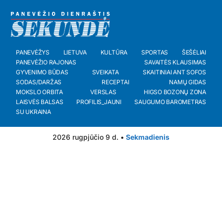
PANEVĖŽYS
LIETUVA
KULTŪRA
SPORTAS
ŠEŠĖLIAI
PANEVĖŽIO RAJONAS
SAVAITĖS KLAUSIMAS
GYVENIMO BŪDAS
SVEIKATA
SKAITINIAI ANT SOFOS
SODAS/DARŽAS
RECEPTAI
NAMŲ GIDAS
MOKSLO ORBITA
VERSLAS
HIGSO BOZONŲ ZONA
LAISVĖS BALSAS
PROFILIS_JAUNI
SAUGUMO BAROMETRAS
SU UKRAINA
2026 rugpjūčio 9 d. •
Sekmadienis