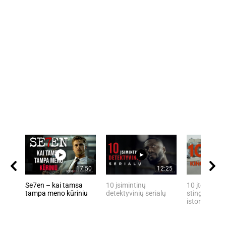
17:50
12:25
Se7en – kai tamsa
10 įsimintinų
10 įtemptų, 
tampa meno kūriniu
detektyvinių serialų
stingdančių 
istorijų