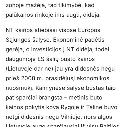
zonoje mažėja, tad tikimybė, kad
palūkanos rinkoje ims augti, didėja.
NT kainos stiebiasi visose Europos
Sąjungos šalyse. Ekonominė padėtis
gerėja, o investicijos į NT didėja, todėl
daugumoje ES šalių būsto kainos
(Lietuvoje dar ne) jau yra didesnės negu
prieš 2008 m. prasidėjusį ekonomikos
nuosmukį. Kaimynėse šalyse būstas taip
pat sparčiai brangsta – metinis buto
kainos pokytis kovą Rygoje ir Taline buvo
netgi didesnis negu Vilniuje, nors algos
Lietuvoje augo sparčiausiai iš visų Baltijos