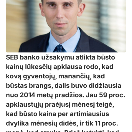
SEB banko užsakymu atlikta būsto
kainų lūkesčių apklausa rodo, kad
kovą gyventojų, manančių, kad
būstas brangs, dalis buvo didžiausia
nuo 2014 metų pradžios. Jau 59 proc.
apklaustųjų praėjusį mėnesį teigė,
kad būsto kaina per artimiausius
dvylika mėnesių didės, ir tik 11 proc.