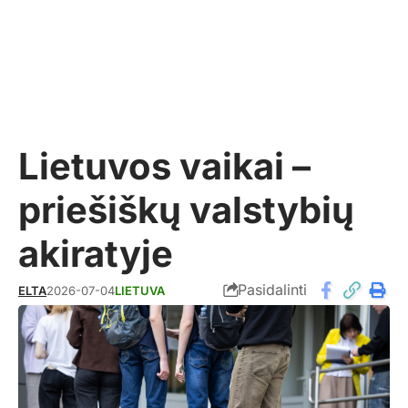
Lietuvos vaikai –
priešiškų valstybių
akiratyje
Pasidalinti
ELTA
2026-07-04
LIETUVA