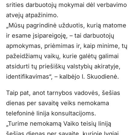
srities darbuotojų mokymai dėl verbavimo
atvejų atpažinimo.
„Mūsų pagrindinė užduotis, kurią matome
ir esame įsipareigoję, – tai darbuotojų
apmokymas, priėmimas ir, kaip minime, tų
pažeidžiamų vaikų, kurie galėtų galimai
atsidurti tų priešiškų valstybių akiratyje,
identifikavimas“, – kalbėjo I. Skuodienė.
Taip pat, anot tarnybos vadovės, šešias
dienas per savaitę veiks nemokama
telefoninė linija konsultacijoms.
„Turime nemokamą Vaiko teisių liniją
šešias dienas per savaitę, kurioje lygiai