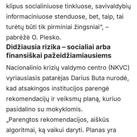
klipus socialiniuose tinkluose, savivaldybių
informaciniuose stenduose, bet, taip, tai
turėtų būti tik pirminiai žingsniai“, –
pabrėžė O. Plesko.
Didžiausia rizika – socialiai arba
finansiškai pažeidžiamiausiems
Nacionalinio krizių valdymo centro (NKVC)
vyriausiasis patarėjas Darius Buta nurodė,
kad atsakingos institucijos parengė
rekomendacijų ir veiksmų planą, kuriuo
pasidalino su mokyklomis.
„Parengtos rekomendacijos, aiškūs
algoritmai, ką vaikui daryti. Planas yra