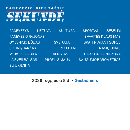
PANEVĖŽYS
LIETUVA
KULTŪRA
SPORTAS
ŠEŠĖLIAI
PANEVĖŽIO RAJONAS
SAVAITĖS KLAUSIMAS
GYVENIMO BŪDAS
SVEIKATA
SKAITINIAI ANT SOFOS
SODAS/DARŽAS
RECEPTAI
NAMŲ GIDAS
MOKSLO ORBITA
VERSLAS
HIGSO BOZONŲ ZONA
LAISVĖS BALSAS
PROFILIS_JAUNI
SAUGUMO BAROMETRAS
SU UKRAINA
2026 rugpjūčio 8 d. •
Šeštadienis