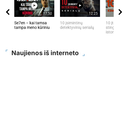
17:50
12:25
Se7en – kai tamsa
10 įsimintinų
10 įtemptų, 
tampa meno kūriniu
detektyvinių serialų
stingdančių 
istorijų
Naujienos iš interneto