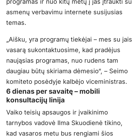
programas ir nuo kitų metų į jas įtraukti su
asmenų verbavimu internete susijusias
temas.
„Aišku, yra programų tiekėjai – mes su jais
vasarą sukontaktuosime, kad pradėjus
naująsias programas, nuo rudens tam
daugiau būtų skiriama dėmesio“, – Seimo
komiteto posėdyje kalbėjo viceministras.
6 dienas per savaitę – mobili
konsultacijų linija
Vaiko teisių apsaugos ir įvaikinimo
tarnybos vadovė Ilma Skuodienė tikino,
kad vasaros metu bus rengiami šios