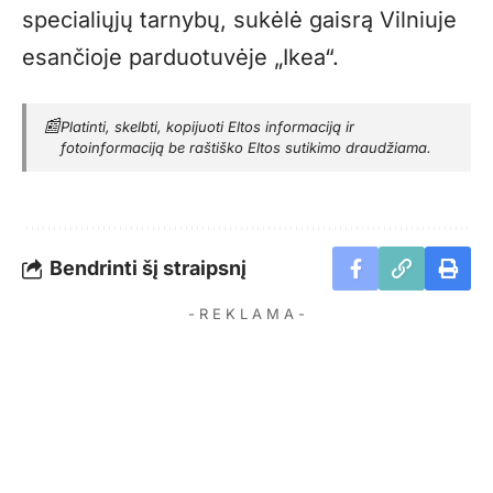
specialiųjų tarnybų, sukėlė gaisrą Vilniuje
esančioje parduotuvėje „Ikea“.
📰
Platinti, skelbti, kopijuoti Eltos informaciją ir
fotoinformaciją be raštiško Eltos sutikimo draudžiama.
Bendrinti šį straipsnį
- R E K L A M A -