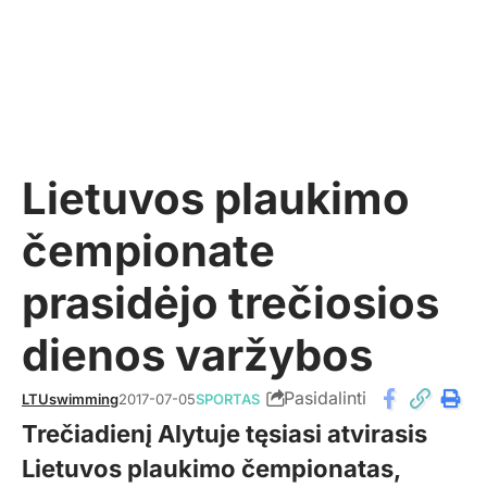
Lietuvos plaukimo
čempionate
prasidėjo trečiosios
dienos varžybos
Pasidalinti
LTUswimming
2017-07-05
SPORTAS
Trečiadienį Alytuje tęsiasi atvirasis
Lietuvos plaukimo čempionatas,