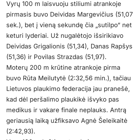
Vyrų 100 m laisvuoju stiliumi atrankoje
pirmasis buvo Deividas Margevičius (51,07
sek.), bet į vieną sekundę čia „sutilpo“ net
keturi lyderiai. Už nugalėtojo išsirikiavo
Deividas Grigalionis (51,34), Danas Rapšys
(51,36) ir Povilas Strazdas (51,97).
Moterų 200 m krūtine atrankoje pirma
buvo Rūta Meilutytė (2:32,56 min.), tačiau
Lietuvos plaukimo federacija jau pranešė,
kad dėl peršalimo plaukikė išvyko pas
medikus ir vakare finale neplauks. Antrą
geriausią laiką užfiksavo Agnė Šeleikaitė
(2:42,93).