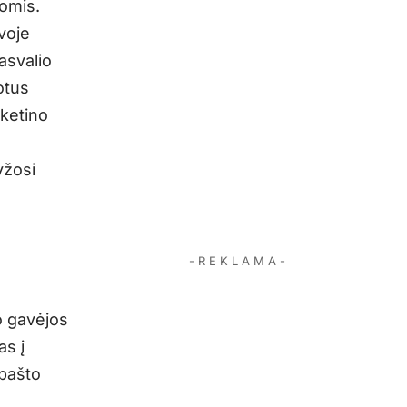
omis.
avoje
asvalio
otus
 ketino
yžosi
- R E K L A M A -
o gavėjos
as į
 pašto