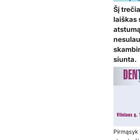
Šį treči
laiškas
atstumą
nesulau
skambint
siunta.
Pirmąsyk 