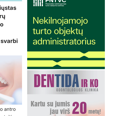
siųstas
rų
Jo
 svarbi
po antro