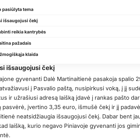
o pasiūlyta tema
i išsaugojusi čekį
binti reikia kantrybės
itina pažadais
 žmogiškąja klaida
si išsaugojusi čekį
rajone gyvenanti Dalė Martinaitienė pasakoja spalio 2
 atvažiavusi į Pasvalio paštą, nusipirkusi voką, į jį sud
s ir užrašiusi adresą laišką įdavė į rankas pašto dar
ką pasvėrė, įvertino 3,35 euro, išmušė čekį ir jį padavė
itienė neatsidžiaugia išsaugojusi čekį. Dabar bent jau
ad laišką, kurio negavo Piniavoje gyvenanti jos gimin
untė.