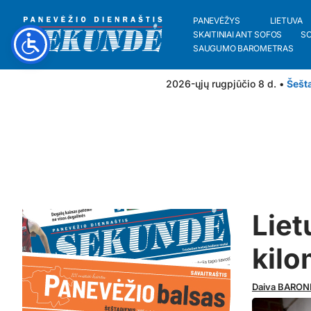
PANEVĖŽYS
LIETUVA
SKAITINIAI ANT SOFOS
S
SAUGUMO BAROMETRAS
2026-ųjų rugpjūčio 8 d. •
Šešt
Liet
kilo
Daiva BARON