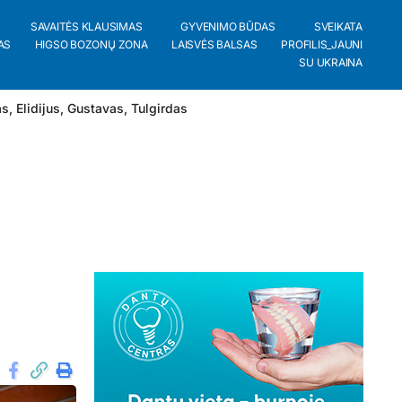
SAVAITĖS KLAUSIMAS
GYVENIMO BŪDAS
SVEIKATA
AS
HIGSO BOZONŲ ZONA
LAISVĖS BALSAS
PROFILIS_JAUNI
SU UKRAINA
as
,
Elidijus
,
Gustavas
,
Tulgirdas