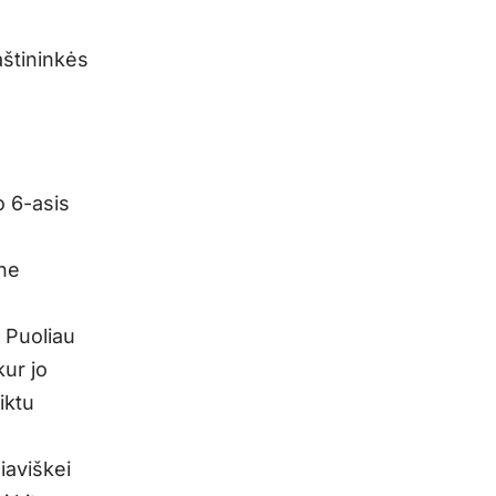
aštininkės
o 6-asis
 ne
. Puoliau
ur jo
iktu
iaviškei