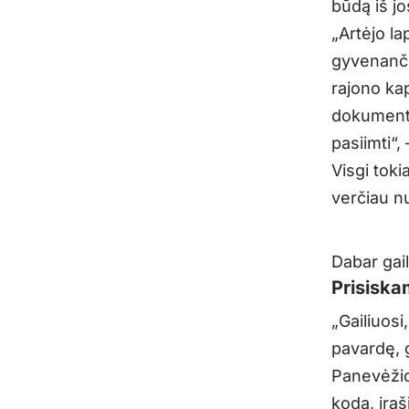
būdą iš j
„Artėjo la
gyvenanči
rajono ka
dokumentus
pasiimti“,
Visgi toki
verčiau nuv
Dabar gaili
Prisiska
„Gailiuosi
pavardę, 
Panevėžio
kodą, įraši