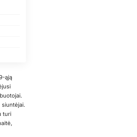
9-ąją
ėjusi
buotojai.
 siuntėjai.
 turi
aitė,