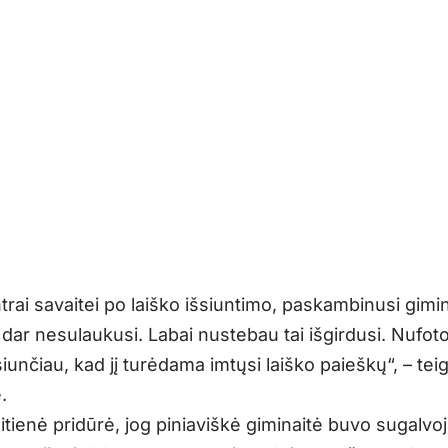
trai savaitei po laiško išsiuntimo, paskambinusi gimi
 dar nesulaukusi. Labai nustebau tai išgirdusi. Nufo
siunčiau, kad jį turėdama imtųsi laiško paieškų“, – tei
.
itienė pridūrė, jog piniaviškė giminaitė buvo sugalvoj