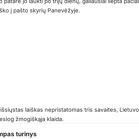
patarė jo laukti po trijų dienų, galiausiai liepta pačiai 
aiško į pašto skyrių Panevėžyje.
 išsiųstas laiškas nepristatomas tris savaites, Lietuv
iesiog žmogiškąja klaida.
mpas turinys