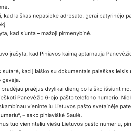
enė.
i, kad laiškas nepasiekė adresato, gerai patyrinėjo p
kį.
yta, kad siunta – mažoji pirmenybinė.
uvo įrašyta, kad Piniavos kaimą aptarnauja Panevėži
 sutarė, kad į laiško su dokumentais paieškas leisis
o gavėja.
pradėjau praėjus dvylikai dienų po laiško išsiuntimo
 ieškoti Panevėžio 6-ojo pašto telefono numerio. Niek
skambinau vieninteliu Lietuvos pašto svetainėje pate
umeriu“, – sako piniaviškė Saulė.
us tuo vieninteliu viešu Lietuvos pašto numeriu, pin