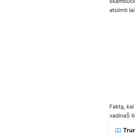
skambučio 
atsiimti l
Faktą, kai
vadinaŠ t
Tru