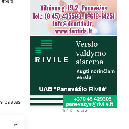
ateiti
os paštas
- R E K L A M A -