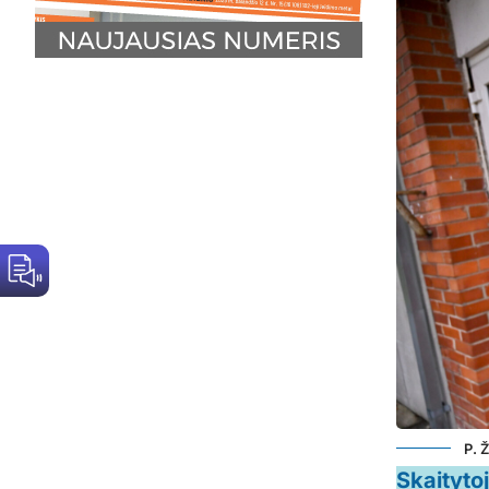
P. 
Skaityto