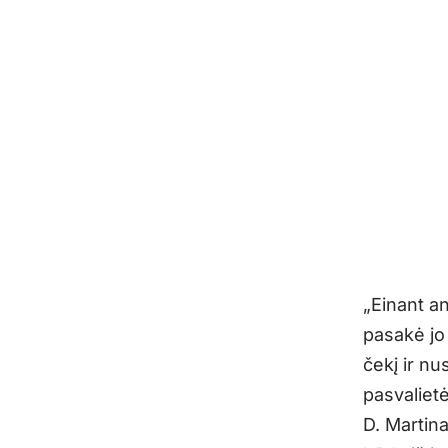
„Einant an
pasakė jo
čekį ir nu
pasvalietė
D. Martina