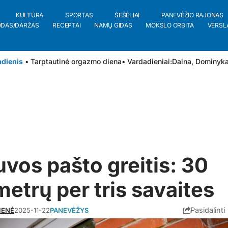
KULTŪRA
SPORTAS
ŠEŠĖLIAI
PANEVĖŽIO RAJONAS
ODAS/DARŽAS
RECEPTAI
NAMŲ GIDAS
MOKSLO ORBITA
VERSL
adienis
• Tarptautinė orgazmo diena
• Vardadieniai:
Daina
,
Dominyk
uvos pašto greitis: 30
metrų per tris savaites
Pasidalinti
IENĖ
2025-11-22
PANEVĖŽYS