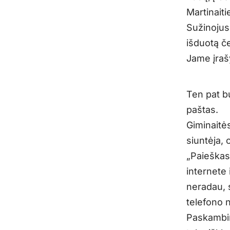
Martinaiti
Sužinojus
išduotą če
Jame įraš
Ten pat b
paštas.
Giminaitės
siuntėja, 
„Paieškas 
internete
neradau, 
telefono n
Paskambin