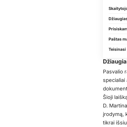
Skaitytoj
Džiaugias
Prisiskam
Paštas ma
Teisinasi
Džiaugia
Pasvalio 
specialiai
dokumentu
Šioji laiš
D. Martina
įrodymą, k
tikrai išsi