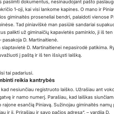
os pasiimti dokumentus, nesinaudojant pašto paslaug
pkričio 1-oji, kai visi lankome kapines. O mano ir Pini
os giminaitės proseneliai bendri, palaidoti vienose P
pinėse. Tad piniaviškė man pasiūlė sandariai supaku
 palikti už giminaičių kapavietės paminklo, ji iš ten
 – pasakoja D. Martinaitienė.
a slaptavietė D. Martinaitienei nepasirodė patikima. R
ažiuoti į paštą ir iš ten išsiųsti laišką.
si tai padariusi.
mbinti reikia kantrybės
, kad nesiunčiau registruoto laiško. Užrašiau ant vok
gatvę ir namo numerį. Parašiau, kad laiškas siunčiam
 rajone esančią Piniavą. Sužinojau giminaitės namų
au ir jį. Prirašiau ir savo pačios adresą“, – vardija D.