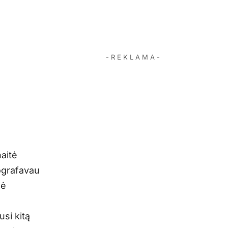
- R E K L A M A -
naitė
tografavau
gė
usi kitą