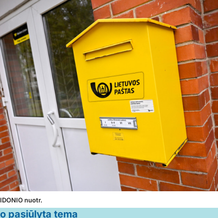
ŽIDONIO nuotr.
jo pasiūlyta tema