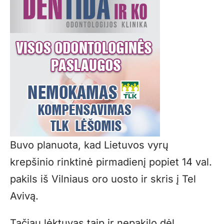
Buvo planuota, kad Lietuvos vyrų
krepšinio rinktinė pirmadienį popiet 14 val.
pakils iš Vilniaus oro uosto ir skris į Tel
Avivą.
Tačiau lėktuvas taip ir nepakilo dėl