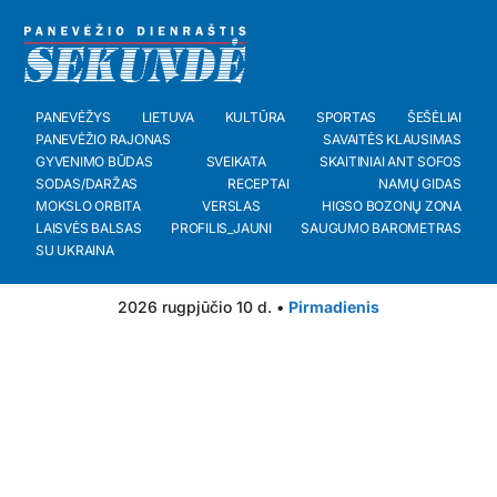
PANEVĖŽYS
LIETUVA
KULTŪRA
SPORTAS
ŠEŠĖLIAI
PANEVĖŽIO RAJONAS
SAVAITĖS KLAUSIMAS
GYVENIMO BŪDAS
SVEIKATA
SKAITINIAI ANT SOFOS
SODAS/DARŽAS
RECEPTAI
NAMŲ GIDAS
MOKSLO ORBITA
VERSLAS
HIGSO BOZONŲ ZONA
LAISVĖS BALSAS
PROFILIS_JAUNI
SAUGUMO BAROMETRAS
SU UKRAINA
2026 rugpjūčio 10 d. •
Pirmadienis