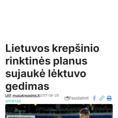
Lietuvos krepšinio
rinktinės planus
sujaukė lėktuvo
gedimas
LKF
,
musukrepsinis.lt
2017-08-29
Pasidalinti
SPORTAS