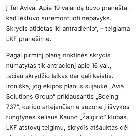
į Tel Avivą. Apie 19 valandą buvo pranešta,
kad lėktuvo suremontuoti nepavyks.
Skrydis atidėtas iki antradienio“, – teigiama
LKF pranešime.
Pagal pirminį planą rinktinės skrydis
numatytas tik antradienį apie 16 val.,
tačiau skrydžio laikas dar gali keistis.
Ironiška, jog ekipos planus sujaukė „Avia
Solutions Group“ priklausantis „Boeing
737“, kuriuo artėjančiame sezone į išvykos
rungtynes keliaus Kauno „Žalgirio“ klubas.
LKF atstovų teigimu, skrydis atšauktas dėl