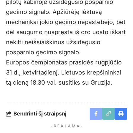
pilotų kabinoje užsidegusio posparnio
gedimo signalo. Apžiūrėję lėktuvą
mechanikai jokio gedimo nepastebėjo, bet
dėl saugumo nuspręsta iš oro uosto iškart
nekilti neišsiaiškinus užsidegusio
posparnio gedimo signalo.
Europos čempionatas prasidės rugpjūčio
31 d., ketvirtadienį. Lietuvos krepšininkai
tą dieną 18.30 val. susitiks su Gruzija.
Bendrinti šį straipsnį
- R E K L A M A -