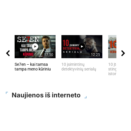
17:50
12:25
Se7en – kai tamsa
10 įsimintinų
10 įtemptų, 
tampa meno kūriniu
detektyvinių serialų
stingdančių 
istorijų
Naujienos iš interneto