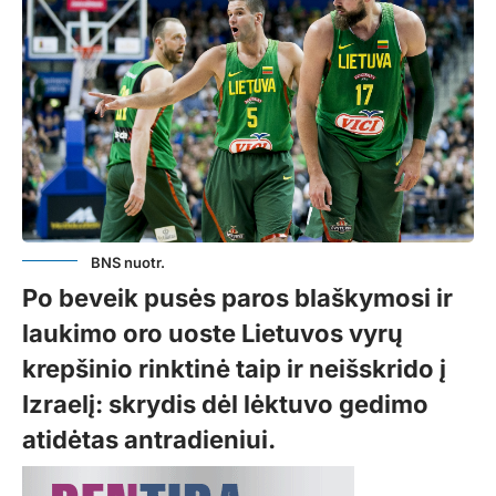
BNS nuotr.
Po beveik pusės paros blaškymosi ir
laukimo oro uoste Lietuvos vyrų
krepšinio rinktinė taip ir neišskrido į
Izraelį: skrydis dėl lėktuvo gedimo
atidėtas antradieniui.