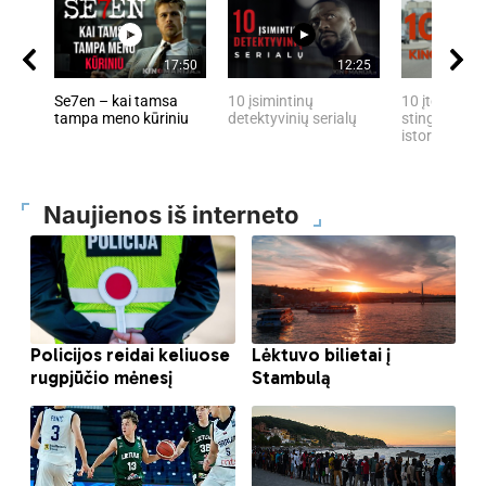
17:50
12:25
Se7en – kai tamsa
10 įsimintinų
10 įtemptų, 
tampa meno kūriniu
detektyvinių serialų
stingdančių 
istorijų
Naujienos iš interneto