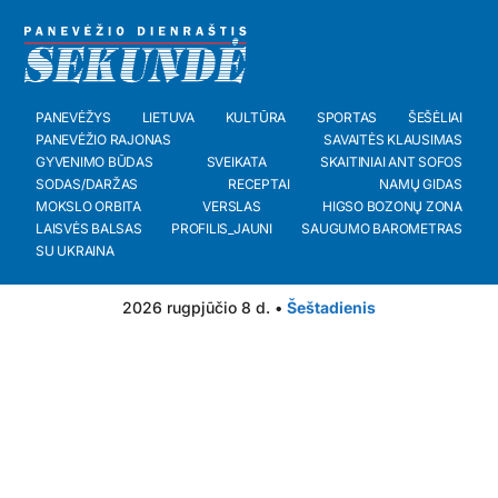
PANEVĖŽYS
LIETUVA
KULTŪRA
SPORTAS
ŠEŠĖLIAI
PANEVĖŽIO RAJONAS
SAVAITĖS KLAUSIMAS
GYVENIMO BŪDAS
SVEIKATA
SKAITINIAI ANT SOFOS
SODAS/DARŽAS
RECEPTAI
NAMŲ GIDAS
MOKSLO ORBITA
VERSLAS
HIGSO BOZONŲ ZONA
LAISVĖS BALSAS
PROFILIS_JAUNI
SAUGUMO BAROMETRAS
SU UKRAINA
2026 rugpjūčio 8 d. •
Šeštadienis