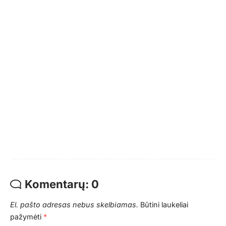
Komentarų: 0
El. pašto adresas nebus skelbiamas.
Būtini laukeliai
pažymėti
*