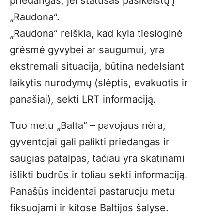
priedangas, jei statusas pasikeistų į
„Raudona“.
„Raudona“ reiškia, kad kyla tiesioginė
grėsmė gyvybei ar saugumui, yra
ekstremali situacija, būtina nedelsiant
laikytis nurodymų (slėptis, evakuotis ir
panašiai), sekti LRT informaciją.
Tuo metu „Balta“ – pavojaus nėra,
gyventojai gali palikti priedangas ir
saugias patalpas, tačiau yra skatinami
išlikti budrūs ir toliau sekti informaciją.
Panašūs incidentai pastaruoju metu
fiksuojami ir kitose Baltijos šalyse.