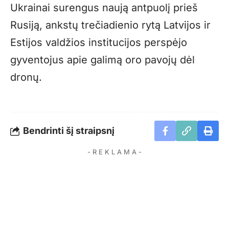
Ukrainai surengus naują antpuolį prieš
Rusiją, ankstų trečiadienio rytą Latvijos ir
Estijos valdžios institucijos perspėjo
gyventojus apie galimą oro pavojų dėl
dronų.
Bendrinti šį straipsnį
- R E K L A M A -