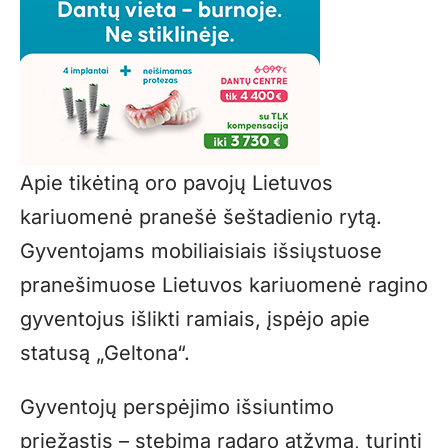
Apie tikėtiną oro pavojų Lietuvos
kariuomenė pranešė šeštadienio rytą.
Gyventojams mobiliaisiais išsiųstuose
pranešimuose Lietuvos kariuomenė ragino
gyventojus išlikti ramiais, įspėjo apie
statusą „Geltona“.
Gyventojų perspėjimo išsiuntimo
priežastis – stebima radaro atžyma, turinti