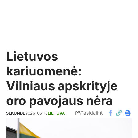
Lietuvos
kariuomenė:
Vilniaus apskrityje
oro pavojaus nėra
Pasidalinti
SEKUNDĖ
2026-06-13
LIETUVA