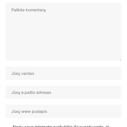
Noriu savo interneto naršyklėje išsaugoti vardą, el.