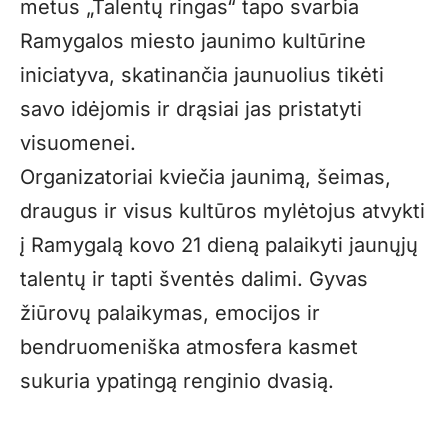
metus „Talentų ringas“ tapo svarbia
Ramygalos miesto jaunimo kultūrine
iniciatyva, skatinančia jaunuolius tikėti
savo idėjomis ir drąsiai jas pristatyti
visuomenei.
Organizatoriai kviečia jaunimą, šeimas,
draugus ir visus kultūros mylėtojus atvykti
į Ramygalą kovo 21 dieną palaikyti jaunųjų
talentų ir tapti šventės dalimi. Gyvas
žiūrovų palaikymas, emocijos ir
bendruomeniška atmosfera kasmet
sukuria ypatingą renginio dvasią.