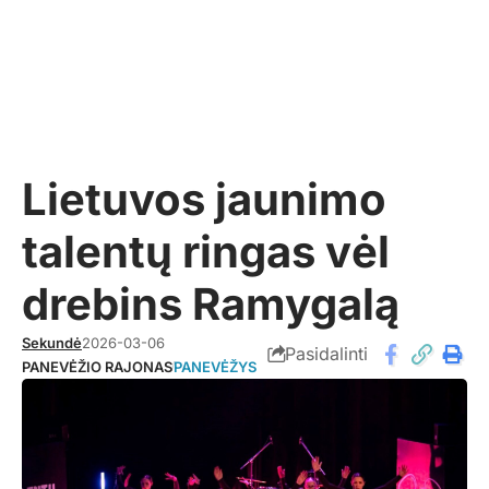
Lietuvos jaunimo
talentų ringas vėl
drebins Ramygalą
Sekundė
2026-03-06
Pasidalinti
PANEVĖŽIO RAJONAS
PANEVĖŽYS