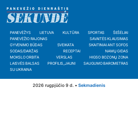
PANEVĖŽYS
LIETUVA
KULTŪRA
SPORTAS
ŠEŠĖLIAI
PANEVĖŽIO RAJONAS
SAVAITĖS KLAUSIMAS
GYVENIMO BŪDAS
SVEIKATA
SKAITINIAI ANT SOFOS
SODAS/DARŽAS
RECEPTAI
NAMŲ GIDAS
MOKSLO ORBITA
VERSLAS
HIGSO BOZONŲ ZONA
LAISVĖS BALSAS
PROFILIS_JAUNI
SAUGUMO BAROMETRAS
SU UKRAINA
2026 rugpjūčio 9 d. •
Sekmadienis