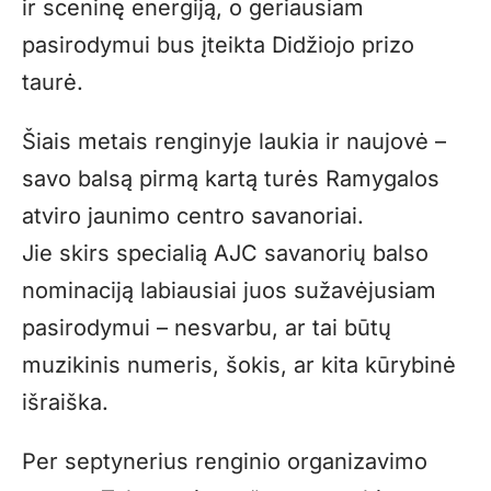
ir sceninę energiją, o geriausiam
pasirodymui bus įteikta Didžiojo prizo
taurė.
Šiais metais renginyje laukia ir naujovė –
savo balsą pirmą kartą turės Ramygalos
atviro jaunimo centro savanoriai.
Jie skirs specialią AJC savanorių balso
nominaciją labiausiai juos sužavėjusiam
pasirodymui – nesvarbu, ar tai būtų
muzikinis numeris, šokis, ar kita kūrybinė
išraiška.
Per septynerius renginio organizavimo