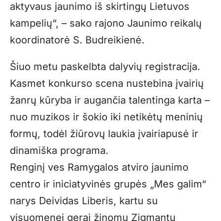
aktyvaus jaunimo iš skirtingų Lietuvos
kampelių“, – sako rajono Jaunimo reikalų
koordinatorė S. Budreikienė.
Šiuo metu paskelbta dalyvių registracija.
Kasmet konkurso scena nustebina įvairių
žanrų kūryba ir augančia talentinga karta –
nuo muzikos ir šokio iki netikėtų meninių
formų, todėl žiūrovų laukia įvairiapusė ir
dinamiška programa.
Renginį ves Ramygalos atviro jaunimo
centro ir iniciatyvinės grupės „Mes galim“
narys Deividas Liberis, kartu su
visuomenei gerai žinomu Zigmantu