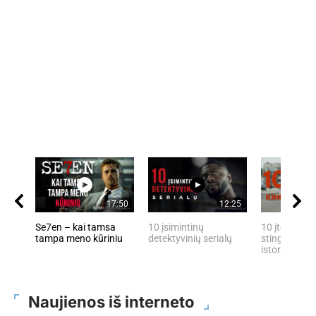
17:50
12:25
Se7en – kai tamsa
10 įsimintinų
10 įtemptų, 
tampa meno kūriniu
detektyvinių serialų
stingdančių 
istorijų
Naujienos iš interneto