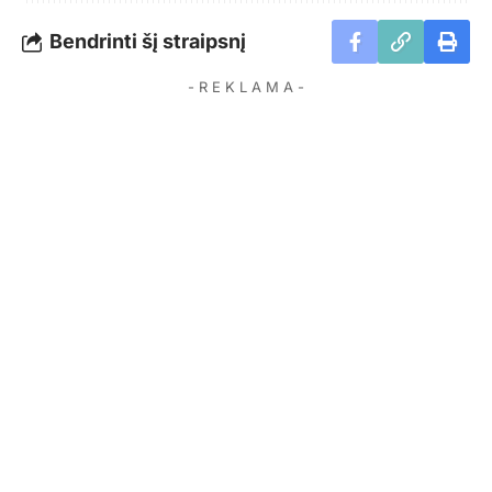
Bendrinti šį straipsnį
- R E K L A M A -