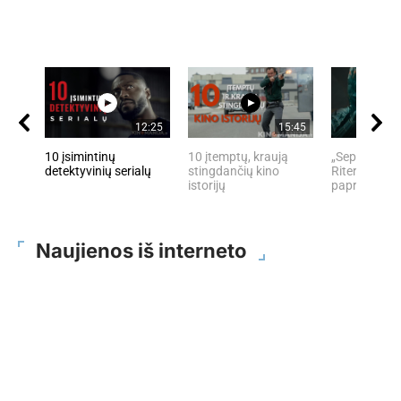
12:25
15:45
10 įsimintinų
10 įtemptų, kraują
„Septynių Ka
detektyvinių serialų
stingdančių kino
Riteris" – kai
istorijų
paprastumas
Naujienos iš interneto