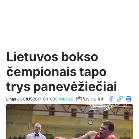
Lietuvos bokso
čempionais tapo
trys panevėžiečiai
Pasidalinti
Linas JOCIUS
2017-04-03
SPORTAS