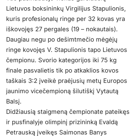
Lietuvos boksininkų Virgilijus Stapulionis,
kuris profesionalų ringe per 32 kovas yra
iškovojęs 27 pergales (19 – nokautais).
Daugiau negu po dešimtmečio mėgėjų
ringe kovojęs V. Stapulionis tapo Lietuvos
čempionu. Svorio kategorijos iki 75 kg
finale pasvalietis tik po atkaklios kovos
taškais 3:2 įveikė praėjusių metų Europos
jaunimo vicečempioną šilutiškį Vytautą
Balsį.
Didžiausią staigmeną čempionate pateikęs
ir pusfinalyje olimpinį prizininką Evaldą
Petrauską įveikęs Saimonas Banys