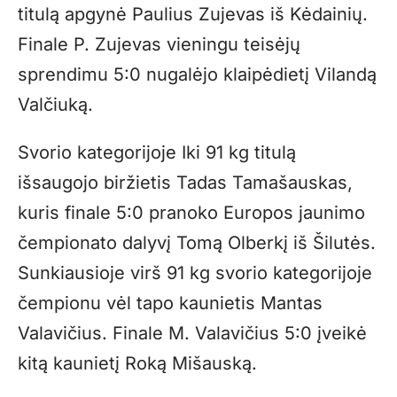
titulą apgynė Paulius Zujevas iš Kėdainių.
Finale P. Zujevas vieningu teisėjų
sprendimu 5:0 nugalėjo klaipėdietį Vilandą
Valčiuką.
Svorio kategorijoje Iki 91 kg titulą
išsaugojo biržietis Tadas Tamašauskas,
kuris finale 5:0 pranoko Europos jaunimo
čempionato dalyvį Tomą Olberkį iš Šilutės.
Sunkiausioje virš 91 kg svorio kategorijoje
čempionu vėl tapo kaunietis Mantas
Valavičius. Finale M. Valavičius 5:0 įveikė
kitą kaunietį Roką Mišauską.