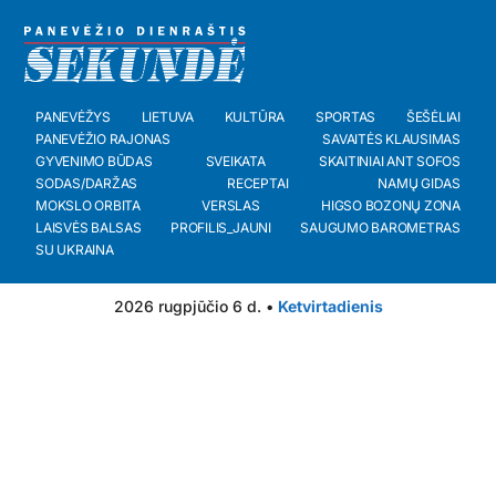
PANEVĖŽYS
LIETUVA
KULTŪRA
SPORTAS
ŠEŠĖLIAI
PANEVĖŽIO RAJONAS
SAVAITĖS KLAUSIMAS
GYVENIMO BŪDAS
SVEIKATA
SKAITINIAI ANT SOFOS
SODAS/DARŽAS
RECEPTAI
NAMŲ GIDAS
MOKSLO ORBITA
VERSLAS
HIGSO BOZONŲ ZONA
LAISVĖS BALSAS
PROFILIS_JAUNI
SAUGUMO BAROMETRAS
SU UKRAINA
2026 rugpjūčio 6 d. •
Ketvirtadienis