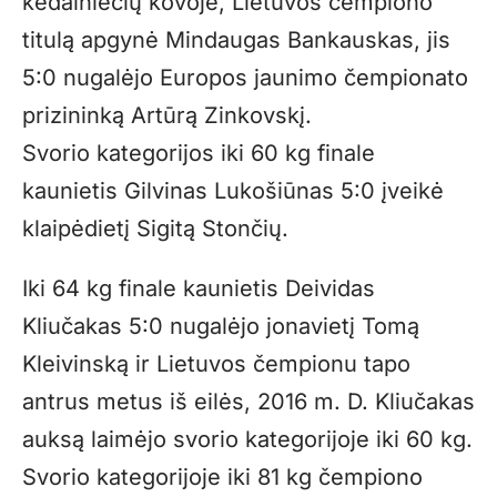
kėdainiečių kovoje, Lietuvos čempiono
titulą apgynė Mindaugas Bankauskas, jis
5:0 nugalėjo Europos jaunimo čempionato
prizininką Artūrą Zinkovskį.
Svorio kategorijos iki 60 kg finale
kaunietis Gilvinas Lukošiūnas 5:0 įveikė
klaipėdietį Sigitą Stončių.
Iki 64 kg finale kaunietis Deividas
Kliučakas 5:0 nugalėjo jonavietį Tomą
Kleivinską ir Lietuvos čempionu tapo
antrus metus iš eilės, 2016 m. D. Kliučakas
auksą laimėjo svorio kategorijoje iki 60 kg.
Svorio kategorijoje iki 81 kg čempiono