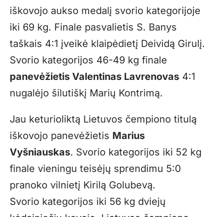
iškovojo aukso medalį svorio kategorijoje
iki 69 kg. Finale pasvalietis S. Banys
taškais 4:1 įveikė klaipėdietį Deividą Girulį.
Svorio kategorijos 46-49 kg finale
panevėžietis Valentinas Lavrenovas
4:1
nugalėjo šilutiškį Marių Kontrimą.
Jau keturioliktą Lietuvos čempiono titulą
iškovojo panevėžietis
Marius
Vyšniauskas
. Svorio kategorijos iki 52 kg
finale vieningu teisėjų sprendimu 5:0
pranoko vilnietį Kirilą Golubevą.
Svorio kategorijos iki 56 kg dviejų