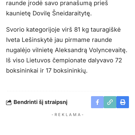
raunde įrodė savo pranašumą prieš
kaunietę Dovilę Šneidaraitytę.
Svorio kategorijoje virš 81 kg tauragiškė
Iveta Lešinskytė jau pirmame raunde
nugalėjo vilnietę Aleksandrą Volyncevaitę.
Iš viso Lietuvos čempionate dalyvavo 72
boksininkai ir 17 boksininkių.
Bendrinti šį straipsnį
- R E K L A M A -