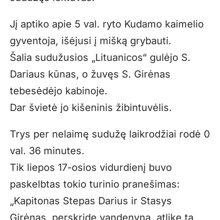
Jį aptiko apie 5 val. ryto Kudamo kaimelio
gyventoja, išėjusi į mišką grybauti.
Šalia sudužusios „Lituanicos“ gulėjo S.
Dariaus kūnas, o žuvęs S. Girėnas
tebesėdėjo kabinoje.
Dar švietė jo kišeninis žibintuvėlis.
Trys per nelaimę sudužę laikrodžiai rodė 0
val. 36 minutes.
Tik liepos 17-osios vidurdienį buvo
paskelbtas tokio turinio pranešimas:
„Kapitonas Stepas Darius ir Stasys
Girėnas, perskridę vandenyną, atlikę tą