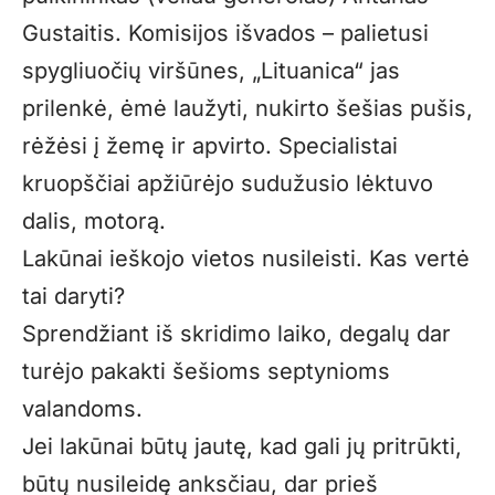
Gustaitis. Komisijos išvados – palietusi
spygliuočių viršūnes, „Lituanica“ jas
prilenkė, ėmė laužyti, nukirto šešias pušis,
rėžėsi į žemę ir apvirto. Specialistai
kruopščiai apžiūrėjo sudužusio lėktuvo
dalis, motorą.
Lakūnai ieškojo vietos nusileisti. Kas vertė
tai daryti?
Sprendžiant iš skridimo laiko, degalų dar
turėjo pakakti šešioms septynioms
valandoms.
Jei lakūnai būtų jautę, kad gali jų pritrūkti,
būtų nusileidę anksčiau, dar prieš