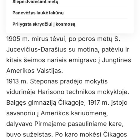
Slėpė dvidešimt metų
Panevėžys laukė lakūnų
Prilygsta skrydžiui į kosmosą
1905 m. mirus tėvui, po poros metų S.
Jucevičius-Darašius su motina, patėviu ir
kitais šeimos nariais emigravo į Jungtines
Amerikos Valstijas.
1913 m. Steponas pradėjo mokytis
vidurinėje Harisono technikos mokykloje.
Baigęs gimnaziją Čikagoje, 1917 m. įstojo
savanoriu į Amerikos kariuomenę,
dalyvavo Pirmajame pasauliniame kare,
buvo sužeistas. Po karo mokėsi Čikagos