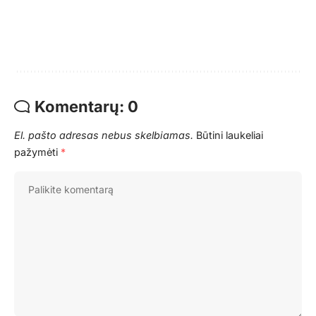
Komentarų: 0
El. pašto adresas nebus skelbiamas.
Būtini laukeliai
pažymėti
*