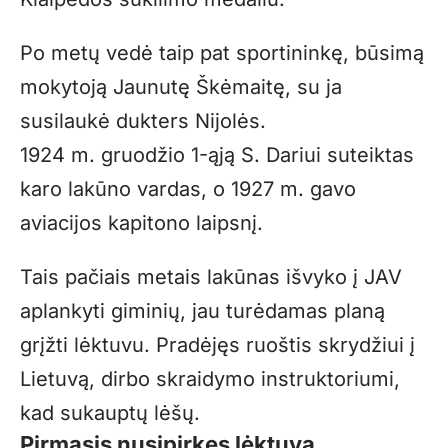
Po metų vedė taip pat sportininkę, būsimą
mokytoją Jaunutę Škėmaitę, su ja
susilaukė dukters Nijolės.
1924 m. gruodžio 1-ąją S. Dariui suteiktas
karo lakūno vardas, o 1927 m. gavo
aviacijos kapitono laipsnį.
Tais pačiais metais lakūnas išvyko į JAV
aplankyti giminių, jau turėdamas planą
grįžti lėktuvu. Pradėjęs ruoštis skrydžiui į
Lietuvą, dirbo skraidymo instruktoriumi,
kad sukauptų lėšų.
Pirmasis nusipirkęs lėktuvą