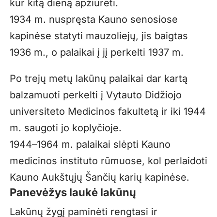
kur kitą dieną apžiūrėti.
1934 m. nuspręsta Kauno senosiose
kapinėse statyti mauzoliejų, jis baigtas
1936 m., o palaikai į jį perkelti 1937 m.
Po trejų metų lakūnų palaikai dar kartą
balzamuoti perkelti į Vytauto Didžiojo
universiteto Medicinos fakultetą ir iki 1944
m. saugoti jo koplyčioje.
1944–1964 m. palaikai slėpti Kauno
medicinos instituto rūmuose, kol perlaidoti
Kauno Aukštųjų Šančių karių kapinėse.
Panevėžys laukė lakūnų
Lakūnų žygį paminėti rengtasi ir