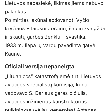
Lietuvos nepasiekė, likimas jiems nebuvo
palankus.
Po mirties lakūnai apdovanoti Vyčio
kryžiaus V laipsnio ordinu, šaulių žvaigžde
ir skautų garbės ženklu – svastika.
1933 m. liepą jų vardu pavadinta gatvė
Kaune.
Oficiali versija nepaneigta
„Lituanicos“ katastrofą ėmė tirti Lietuvos
aviacijos specialistų komisija, kuriai
vadovavo S. Dariaus geras bičiulis,
aviacijos inžinierius konstruktorius
pulkininkas (vėliau generolas) Antanas