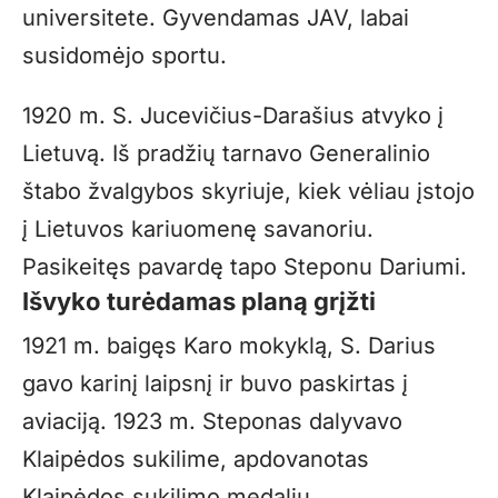
universitete. Gyvendamas JAV, labai
susidomėjo sportu.
1920 m. S. Jucevičius-Darašius atvyko į
Lietuvą. Iš pradžių tarnavo Generalinio
štabo žvalgybos skyriuje, kiek vėliau įstojo
į Lietuvos kariuomenę savanoriu.
Pasikeitęs pavardę tapo Steponu Dariumi.
Išvyko turėdamas planą grįžti
1921 m. baigęs Karo mokyklą, S. Darius
gavo karinį laipsnį ir buvo paskirtas į
aviaciją. 1923 m. Steponas dalyvavo
Klaipėdos sukilime, apdovanotas
Klaipėdos sukilimo medaliu.