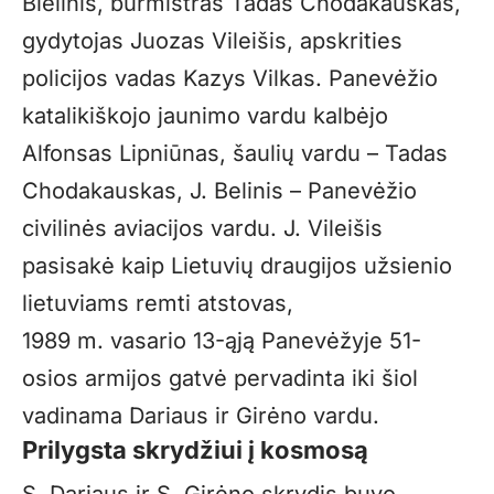
Bielinis, burmistras Tadas Chodakauskas,
gydytojas Juozas Vileišis, apskrities
policijos vadas Kazys Vilkas. Panevėžio
katalikiškojo jaunimo vardu kalbėjo
Alfonsas Lipniūnas, šaulių vardu – Tadas
Chodakauskas, J. Belinis – Panevėžio
civilinės aviacijos vardu. J. Vileišis
pasisakė kaip Lietuvių draugijos užsienio
lietuviams remti atstovas,
1989 m. vasario 13-ąją Panevėžyje 51-
osios armijos gatvė pervadinta iki šiol
vadinama Dariaus ir Girėno vardu.
Prilygsta skrydžiui į kosmosą
S. Dariaus ir S. Girėno skrydis buvo