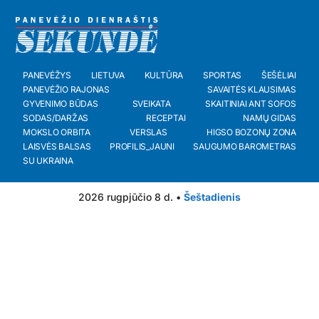
PANEVĖŽYS
LIETUVA
KULTŪRA
SPORTAS
ŠEŠĖLIAI
PANEVĖŽIO RAJONAS
SAVAITĖS KLAUSIMAS
GYVENIMO BŪDAS
SVEIKATA
SKAITINIAI ANT SOFOS
SODAS/DARŽAS
RECEPTAI
NAMŲ GIDAS
MOKSLO ORBITA
VERSLAS
HIGSO BOZONŲ ZONA
LAISVĖS BALSAS
PROFILIS_JAUNI
SAUGUMO BAROMETRAS
SU UKRAINA
2026 rugpjūčio 8 d. •
Šeštadienis