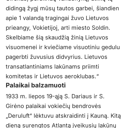
didingą žygį mūsų tautos garbei, šiandien
apie 1 valandą tragingai žuvo Lietuvos
prieangy, Vokietijoj, arti miesto Soldin.
Skelbiame šią skaudžią žinią Lietuvos
visuomenei ir kviečiame visuotiniu gedulu
pagerbti žuvusius didvyrius. Lietuvos
transatlantiniams lakūnams priimti
komitetas ir Lietuvos aeroklubas.“
Palaikai balzamuoti
1933 m. liepos 19-ąją S. Dariaus ir S.
Girėno palaikai vokiečių bendrovės
„Deruluft“ lėktuvu atskraidinti į Kauną. Kitą
dieną surengtos Atlantą įveikusių lakūnų