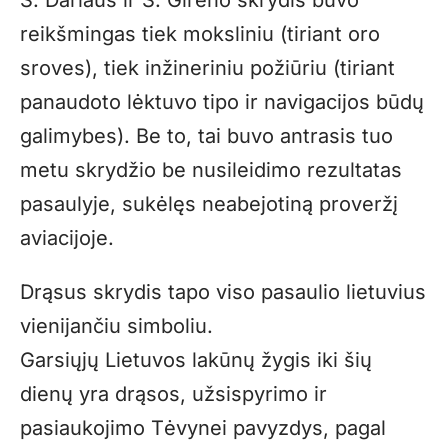
reikšmingas tiek moksliniu (tiriant oro
sroves), tiek inžineriniu požiūriu (tiriant
panaudoto lėktuvo tipo ir navigacijos būdų
galimybes). Be to, tai buvo antrasis tuo
metu skrydžio be nusileidimo rezultatas
pasaulyje, sukėlęs neabejotiną proveržį
aviacijoje.
Drąsus skrydis tapo viso pasaulio lietuvius
vienijančiu simboliu.
Garsiųjų Lietuvos lakūnų žygis iki šių
dienų yra drąsos, užsispyrimo ir
pasiaukojimo Tėvynei pavyzdys, pagal