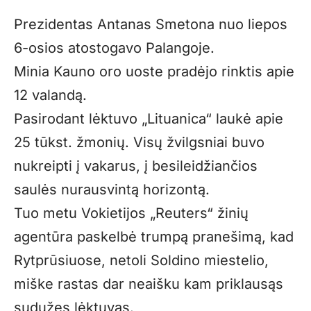
Prezidentas Antanas Smetona nuo liepos
6-osios atostogavo Palangoje.
Minia Kauno oro uoste pradėjo rinktis apie
12 valandą.
Pasirodant lėktuvo „Lituanica“ laukė apie
25 tūkst. žmonių. Visų žvilgsniai buvo
nukreipti į vakarus, į besileidžiančios
saulės nurausvintą horizontą.
Tuo metu Vokietijos „Reuters“ žinių
agentūra paskelbė trumpą pranešimą, kad
Rytprūsiuose, netoli Soldino miestelio,
miške rastas dar neaišku kam priklausąs
sudužęs lėktuvas.