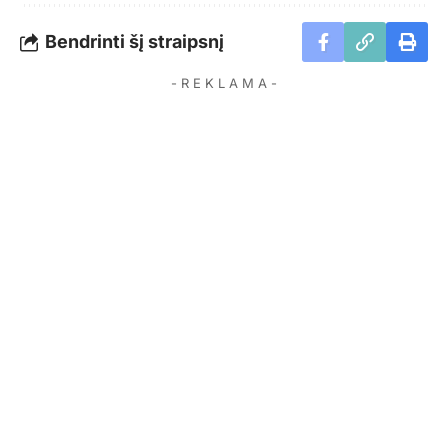
Bendrinti šį straipsnį
- R E K L A M A -