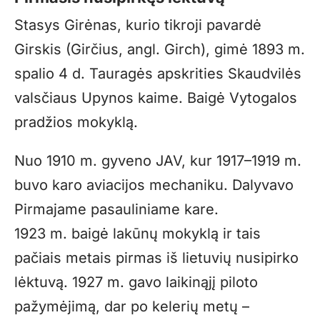
Stasys Girėnas, kurio tikroji pavardė
Girskis (Girčius, angl. Girch), gimė 1893 m.
spalio 4 d. Tauragės apskrities Skaudvilės
valsčiaus Upynos kaime. Baigė Vytogalos
pradžios mokyklą.
Nuo 1910 m. gyveno JAV, kur 1917–1919 m.
buvo karo aviacijos mechaniku. Dalyvavo
Pirmajame pasauliniame kare.
1923 m. baigė lakūnų mokyklą ir tais
pačiais metais pirmas iš lietuvių nusipirko
lėktuvą. 1927 m. gavo laikinąjį piloto
pažymėjimą, dar po kelerių metų –