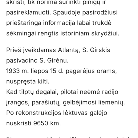
skristi, tik norima surinkti pinigų ir
pasireklamuoti. Spaudoje pasirodžiusi
prieštaringa informacija labai trukdė
sėkmingai rengtis istoriniam skrydžiui.
Prieš įveikdamas Atlantą, S. Girskis
pasivadino S. Girėnu.
1933 m. liepos 15 d. pagerėjus orams,
nuspręsta kilti.
Kad tilptų degalai, pilotai neėmė radijo
įrangos, parašiutų, gelbėjimosi liemenių.
Po rekonstrukcijos lėktuvas galėjo
nuskristi 9650 km.