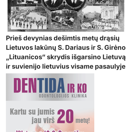
Prieš devynias dešimtis metų drąsių
Lietuvos lakūnų S. Dariaus ir S. Girėno
„Lituanicos“ skrydis išgarsino Lietuvą
ir suvienijo lietuvius visame pasaulyje