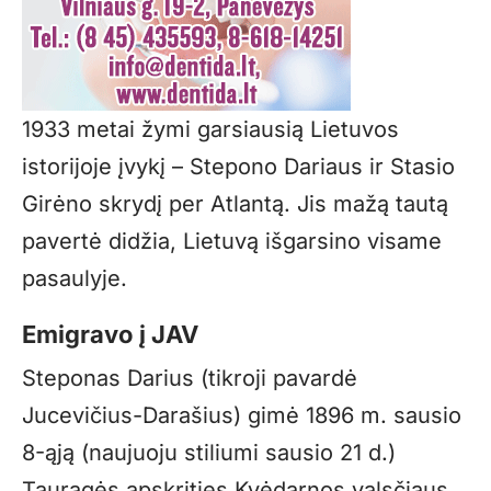
1933 metai žymi garsiausią Lietuvos
istorijoje įvykį – Stepono Dariaus ir Stasio
Girėno skrydį per Atlantą. Jis mažą tautą
pavertė didžia, Lietuvą išgarsino visame
pasaulyje.
Emigravo į JAV
Steponas Darius (tikroji pavardė
Jucevičius-Darašius) gimė 1896 m. sausio
8-ąją (naujuoju stiliumi sausio 21 d.)
Tauragės apskrities Kvėdarnos valsčiaus