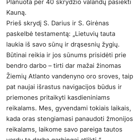
Planuota per 40 skrydžio valandų pasiekti
Kauną.
Prieš skrydį S. Darius ir S. Girėnas
paskelbė testamentą: „Lietuvių tauta
laukia iš savo sūnų ir drąsesnių žygių.
Būtinai reikia ir jos sūnums prisidėti prie
bendro darbo – tirti dar mažai žinomas
Žiemių Atlanto vandenyno oro sroves, taip
pat naujai išrastus navigacijos būdus ir
priemones pritaikyti kasdieniniams
reikalams. Mes, gyvendami tokiais laikais,
kada oras stengiamasi panaudoti žmonijos
reikalams, laikome savo pareiga tautos
vardu tą darbą garbingai atlikti.“