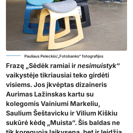
Pauliaus Peleckio/„Fotobanko“ fotografijos
Frazę „Sėdėk ramiai ir
nesimuistyk
“
vaikystėje tikriausiai teko girdėti
visiems. Jos įkvėptas dizaineris
Aurimas Lažinskas kartu su
kolegomis Vainiumi Markeliu,
Saulium Šeštavicku ir Vilium Kiškiu
sukūrė kėdę „Muista“. Šis baldas ne
tik koreguoja laikyseną, bet ir leidžia