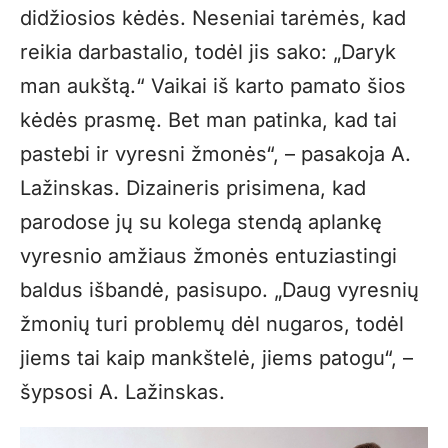
didžiosios kėdės. Neseniai tarėmės, kad
reikia darbastalio, todėl jis sako: „Daryk
man aukštą.“ Vaikai iš karto pamato šios
kėdės prasmę. Bet man patinka, kad tai
pastebi ir vyresni žmonės“, – pasakoja A.
Lažinskas. Dizaineris prisimena, kad
parodose jų su kolega stendą aplankę
vyresnio amžiaus žmonės entuziastingi
baldus išbandė, pasisupo. „Daug vyresnių
žmonių turi problemų dėl nugaros, todėl
jiems tai kaip mankštelė, jiems patogu“, –
šypsosi A. Lažinskas.