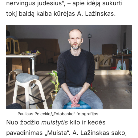
nervingus judesius“, – apie idėją sukurti
tokį baldą kalba kūrėjas A. Lažinskas.
Pauliaus Peleckio/„Fotobanko“ fotografijos
Nuo žodžio
muistytis
kilo ir kėdės
pavadinimas „Muista“. A. Lažinskas sako,