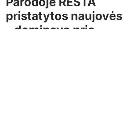
Parodoje RESTA
pristatytos naujovės
– dominavo prie
žmogaus
prisitaikančios
detalės
Žurnalas Namas ir aš
2019-04-30
Pasidalinti
Dizainas