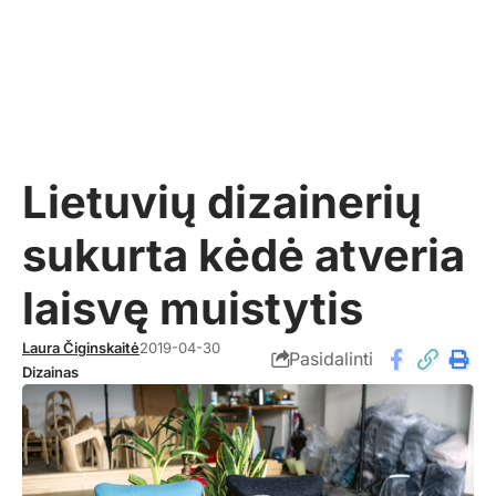
Lietuvių dizainerių
sukurta kėdė atveria
laisvę muistytis
Laura Čiginskaitė
2019-04-30
Pasidalinti
Dizainas