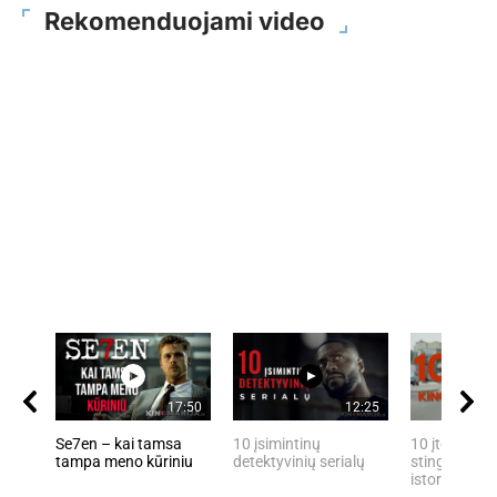
Rekomenduojami video
17:50
12:25
Se7en – kai tamsa
10 įsimintinų
10 įtemptų, 
tampa meno kūriniu
detektyvinių serialų
stingdančių 
istorijų