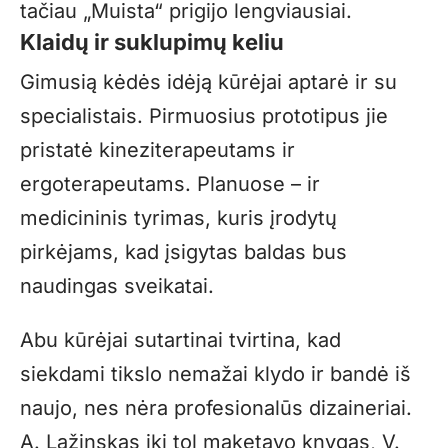
tačiau „Muista“ prigijo lengviausiai.
Klaidų ir suklupimų keliu
Gimusią kėdės idėją kūrėjai aptarė ir su
specialistais. Pirmuosius prototipus jie
pristatė kineziterapeutams ir
ergoterapeutams. Planuose – ir
medicininis tyrimas, kuris įrodytų
pirkėjams, kad įsigytas baldas bus
naudingas sveikatai.
Abu kūrėjai sutartinai tvirtina, kad
siekdami tikslo nemažai klydo ir bandė iš
naujo, nes nėra profesionalūs dizaineriai.
A. Lažinskas iki tol maketavo knygas, V.