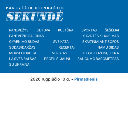
PANEVĖŽYS
LIETUVA
KULTŪRA
SPORTAS
ŠEŠĖLIAI
PANEVĖŽIO RAJONAS
SAVAITĖS KLAUSIMAS
GYVENIMO BŪDAS
SVEIKATA
SKAITINIAI ANT SOFOS
SODAS/DARŽAS
RECEPTAI
NAMŲ GIDAS
MOKSLO ORBITA
VERSLAS
HIGSO BOZONŲ ZONA
LAISVĖS BALSAS
PROFILIS_JAUNI
SAUGUMO BAROMETRAS
SU UKRAINA
2026 rugpjūčio 10 d. •
Pirmadienis