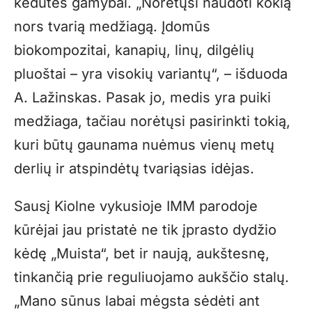
kėdutės gamybai. „Norėtųsi naudoti kokią
nors tvarią medžiagą. Įdomūs
biokompozitai, kanapių, linų, dilgėlių
pluoštai – yra visokių variantų“, – išduoda
A. Lažinskas. Pasak jo, medis yra puiki
medžiaga, tačiau norėtųsi pasirinkti tokią,
kuri būtų gaunama nuėmus vienų metų
derlių ir atspindėtų tvariąsias idėjas.
Sausį Kiolne vykusioje IMM parodoje
kūrėjai jau pristatė ne tik įprasto dydžio
kėdę „Muista“, bet ir naują, aukštesnę,
tinkančią prie reguliuojamo aukščio stalų.
„Mano sūnus labai mėgsta sėdėti ant