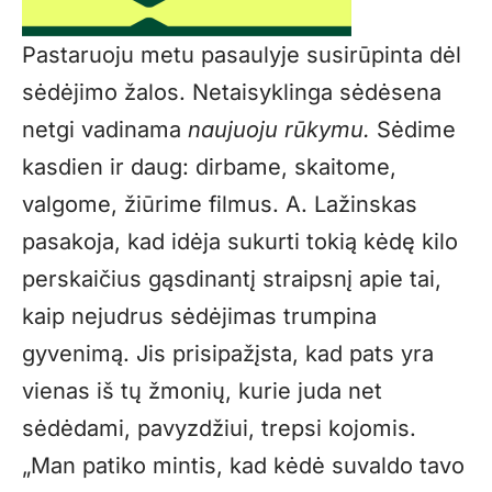
Pastaruoju metu pasaulyje susirūpinta dėl
sėdėjimo žalos. Netaisyklinga sėdėsena
netgi vadinama
naujuoju rūkymu.
Sėdime
kasdien ir daug: dirbame, skaitome,
valgome, žiūrime filmus. A. Lažinskas
pasakoja, kad idėja sukurti tokią kėdę kilo
perskaičius gąsdinantį straipsnį apie tai,
kaip nejudrus sėdėjimas trumpina
gyvenimą. Jis prisipažįsta, kad pats yra
vienas iš tų žmonių, kurie juda net
sėdėdami, pavyzdžiui, trepsi kojomis.
„Man patiko mintis, kad kėdė suvaldo tavo