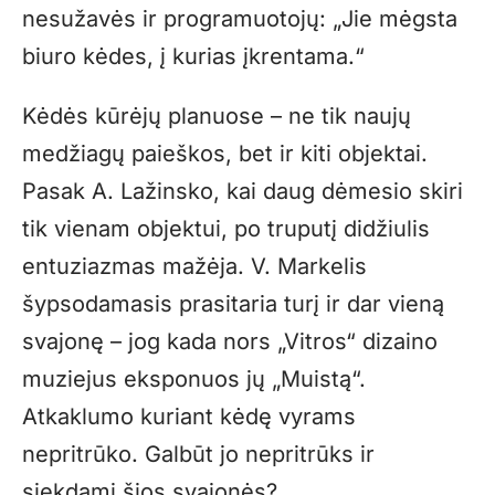
nesužavės ir programuotojų: „Jie mėgsta
biuro kėdes, į kurias įkrentama.“
Kėdės kūrėjų planuose – ne tik naujų
medžiagų paieškos, bet ir kiti objektai.
Pasak A. Lažinsko, kai daug dėmesio skiri
tik vienam objektui, po truputį didžiulis
entuziazmas mažėja. V. Markelis
šypsodamasis prasitaria turį ir dar vieną
svajonę – jog kada nors „Vitros“ dizaino
muziejus eksponuos jų „Muistą“.
Atkaklumo kuriant kėdę vyrams
nepritrūko. Galbūt jo nepritrūks ir
siekdami šios svajonės?