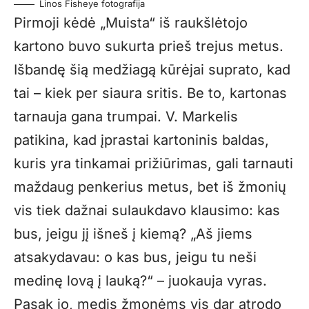
Linos Fisheye fotografija
Pirmoji kėdė „Muista“ iš raukšlėtojo
kartono buvo sukurta prieš trejus metus.
Išbandę šią medžiagą kūrėjai suprato, kad
tai – kiek per siaura sritis. Be to, kartonas
tarnauja gana trumpai. V. Markelis
patikina, kad įprastai kartoninis baldas,
kuris yra tinkamai prižiūrimas, gali tarnauti
maždaug penkerius metus, bet iš žmonių
vis tiek dažnai sulaukdavo klausimo: kas
bus, jeigu jį išneš į kiemą? „Aš jiems
atsakydavau: o kas bus, jeigu tu neši
medinę lovą į lauką?“ – juokauja vyras.
Pasak jo, medis žmonėms vis dar atrodo