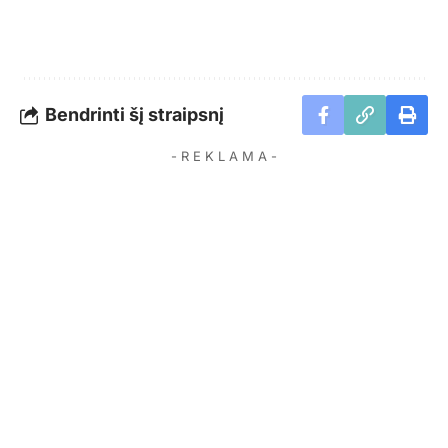
Bendrinti šį straipsnį
- R E K L A M A -