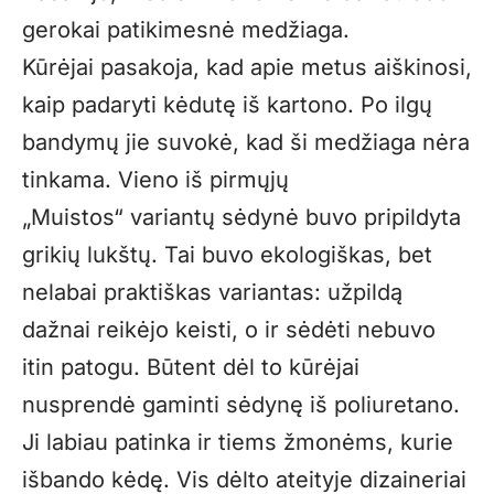
gerokai patikimesnė medžiaga.
Kūrėjai pasakoja, kad apie metus aiškinosi,
kaip padaryti kėdutę iš kartono. Po ilgų
bandymų jie suvokė, kad ši medžiaga nėra
tinkama. Vieno iš pirmųjų
„Muistos“ variantų sėdynė buvo pripildyta
grikių lukštų. Tai buvo ekologiškas, bet
nelabai praktiškas variantas: užpildą
dažnai reikėjo keisti, o ir sėdėti nebuvo
itin patogu. Būtent dėl to kūrėjai
nusprendė gaminti sėdynę iš poliuretano.
Ji labiau patinka ir tiems žmonėms, kurie
išbando kėdę. Vis dėlto ateityje dizaineriai