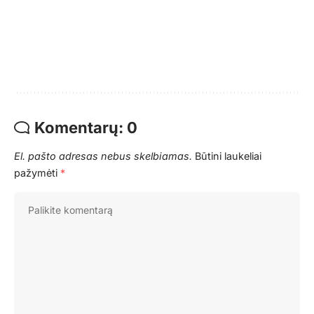
Komentarų: 0
El. pašto adresas nebus skelbiamas.
Būtini laukeliai
pažymėti
*