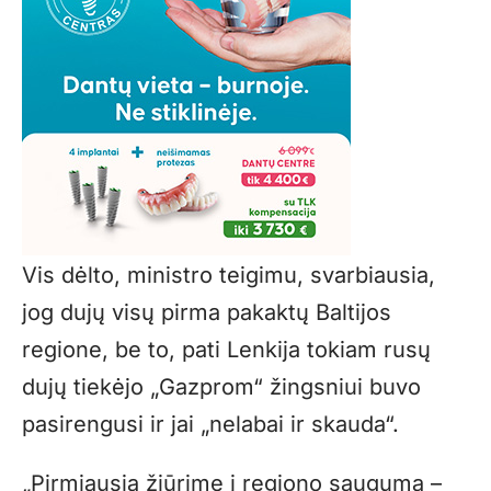
Vis dėlto, ministro teigimu, svarbiausia,
jog dujų visų pirma pakaktų Baltijos
regione, be to, pati Lenkija tokiam rusų
dujų tiekėjo „Gazprom“ žingsniui buvo
pasirengusi ir jai „nelabai ir skauda“.
„Pirmiausia žiūrime į regiono saugumą –