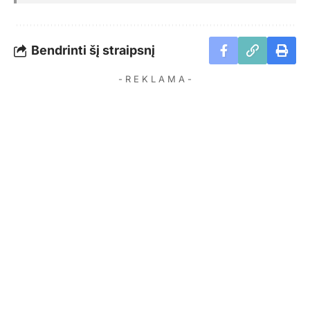
Bendrinti šį straipsnį
- R E K L A M A -