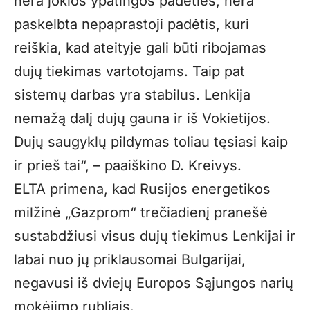
nėra jokios ypatingos padėties, nėra
paskelbta nepaprastoji padėtis, kuri
reiškia, kad ateityje gali būti ribojamas
dujų tiekimas vartotojams. Taip pat
sistemų darbas yra stabilus. Lenkija
nemažą dalį dujų gauna ir iš Vokietijos.
Dujų saugyklų pildymas toliau tęsiasi kaip
ir prieš tai“, – paaiškino D. Kreivys.
ELTA primena, kad Rusijos energetikos
milžinė „Gazprom“ trečiadienį pranešė
sustabdžiusi visus dujų tiekimus Lenkijai ir
labai nuo jų priklausomai Bulgarijai,
negavusi iš dviejų Europos Sąjungos narių
mokėjimo rubliais.