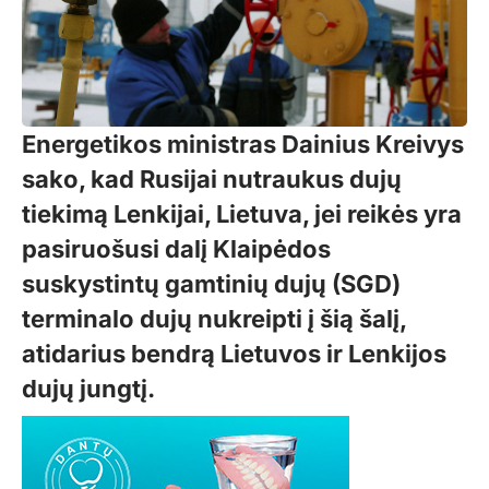
Energetikos ministras Dainius Kreivys
sako, kad Rusijai nutraukus dujų
tiekimą Lenkijai, Lietuva, jei reikės yra
pasiruošusi dalį Klaipėdos
suskystintų gamtinių dujų (SGD)
terminalo dujų nukreipti į šią šalį,
atidarius bendrą Lietuvos ir Lenkijos
dujų jungtį.