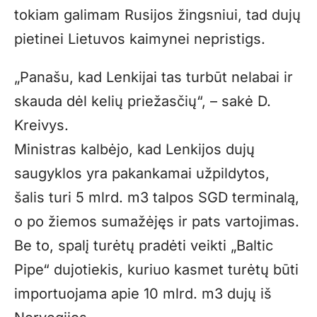
tokiam galimam Rusijos žingsniui, tad dujų
pietinei Lietuvos kaimynei nepristigs.
„Panašu, kad Lenkijai tas turbūt nelabai ir
skauda dėl kelių priežasčių“, – sakė D.
Kreivys.
Ministras kalbėjo, kad Lenkijos dujų
saugyklos yra pakankamai užpildytos,
šalis turi 5 mlrd. m3 talpos SGD terminalą,
o po žiemos sumažėjęs ir pats vartojimas.
Be to, spalį turėtų pradėti veikti „Baltic
Pipe“ dujotiekis, kuriuo kasmet turėtų būti
importuojama apie 10 mlrd. m3 dujų iš