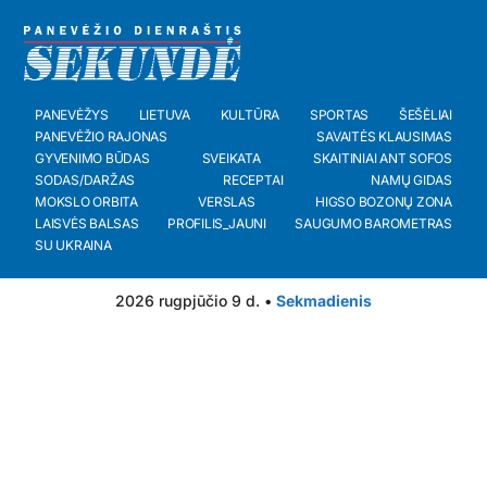
PANEVĖŽYS
LIETUVA
KULTŪRA
SPORTAS
ŠEŠĖLIAI
PANEVĖŽIO RAJONAS
SAVAITĖS KLAUSIMAS
GYVENIMO BŪDAS
SVEIKATA
SKAITINIAI ANT SOFOS
SODAS/DARŽAS
RECEPTAI
NAMŲ GIDAS
MOKSLO ORBITA
VERSLAS
HIGSO BOZONŲ ZONA
LAISVĖS BALSAS
PROFILIS_JAUNI
SAUGUMO BAROMETRAS
SU UKRAINA
2026 rugpjūčio 9 d. •
Sekmadienis