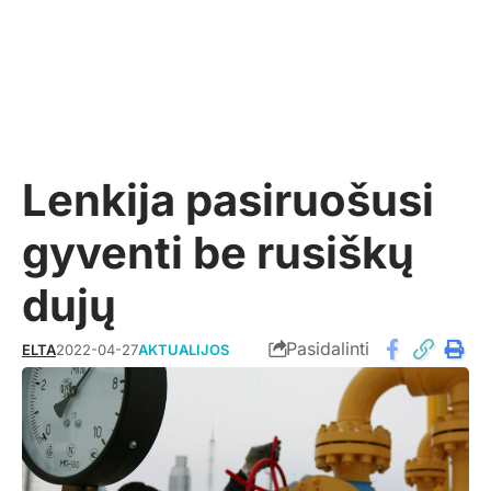
Lenkija pasiruošusi
gyventi be rusiškų
dujų
Pasidalinti
ELTA
2022-04-27
AKTUALIJOS