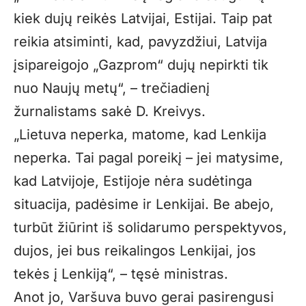
kiek dujų reikės Latvijai, Estijai. Taip pat
reikia atsiminti, kad, pavyzdžiui, Latvija
įsipareigojo „Gazprom“ dujų nepirkti tik
nuo Naujų metų“, – trečiadienį
žurnalistams sakė D. Kreivys.
„Lietuva neperka, matome, kad Lenkija
neperka. Tai pagal poreikį – jei matysime,
kad Latvijoje, Estijoje nėra sudėtinga
situacija, padėsime ir Lenkijai. Be abejo,
turbūt žiūrint iš solidarumo perspektyvos,
dujos, jei bus reikalingos Lenkijai, jos
tekės į Lenkiją“, – tęsė ministras.
Anot jo, Varšuva buvo gerai pasirengusi