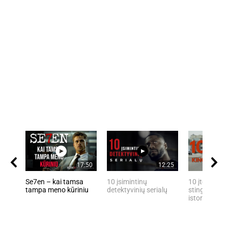
17:50
12:25
Se7en – kai tamsa
10 įsimintinų
10 įtemptų, 
tampa meno kūriniu
detektyvinių serialų
stingdančių 
istorijų