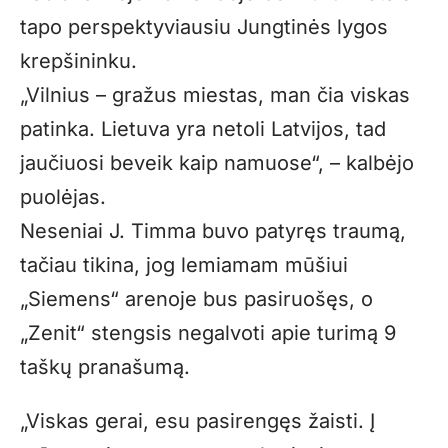
tapo perspektyviausiu Jungtinės lygos
krepšininku.
„Vilnius – gražus miestas, man čia viskas
patinka. Lietuva yra netoli Latvijos, tad
jaučiuosi beveik kaip namuose“, – kalbėjo
puolėjas.
Neseniai J. Timma buvo patyręs traumą,
tačiau tikina, jog lemiamam mūšiui
„Siemens“ arenoje bus pasiruošęs, o
„Zenit“ stengsis negalvoti apie turimą 9
taškų pranašumą.
„Viskas gerai, esu pasirengęs žaisti. Į