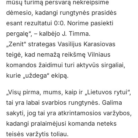
mūsų turimą persvarą nekreipsime
dėmesio, kadangi rungtynės prasidės
esant rezultatui 0:0. Norime pasiekti
pergalę“, – kalbėjo J. Timma.
„Zenit“ strategas Vasilijus Karasiovas
teigė, kad nemažą reikšmę Vilniaus
komandos žaidimui turi aktyvūs sirgaliai,
kurie „uždega“ ekipą.
„Visų pirma, mums, kaip ir „Lietuvos rytui“,
tai yra labai svarbios rungtynės. Galima
sakyti, jog tai yra atkrintamosios varžybos,
kadangi pralaimėjusi komanda neteks
teisės varžytis toliau.