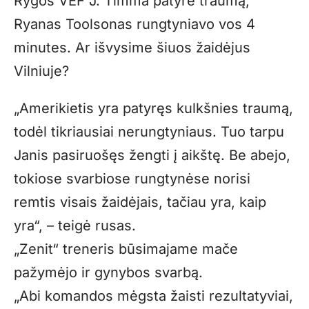
Rygos VEF J. Timma patyrė traumą,
Ryanas Toolsonas rungtyniavo vos 4
minutes. Ar išvysime šiuos žaidėjus
Vilniuje?
„Amerikietis yra patyręs kulkšnies traumą,
todėl tikriausiai nerungtyniaus. Tuo tarpu
Janis pasiruošęs žengti į aikštę. Be abejo,
tokiose svarbiose rungtynėse norisi
remtis visais žaidėjais, tačiau yra, kaip
yra“, – teigė rusas.
„Zenit“ treneris būsimajame mače
pažymėjo ir gynybos svarbą.
„Abi komandos mėgsta žaisti rezultatyviai,