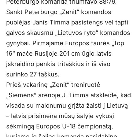
Peterburgo komanda triumfavo 88:79.
Sankt Peterburgo „Zenit“ komandos
puolėjas Janis Timma pasistengs vėl tapti
galvos skausmu „Lietuvos ryto“ komandos
gynybai. Pirmajame Europos taurės „Top
16“ mače Rusijoje 201 cm ūgio latvis
įskraidino penkis tritaškius ir iš viso
surinko 27 taškus.
Prieš vakarinę „Zenit“ treniruotė
„Siemens“ arenoje J. Timma atskleidė, kad
visada su malonumu grįžta žaisti į Lietuvą
– latvis prisimena mūsų šalyje vykusį
sėkmingą Europos U-18 čempionatą,
kuriame jo šalies komanda pasidabino