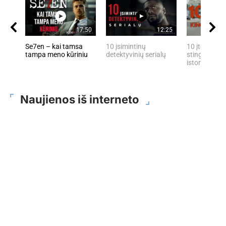
17:50
12:25
Se7en – kai tamsa
10 įsimintinų
10 įtemptų, 
tampa meno kūriniu
detektyvinių serialų
stingdančių 
istorijų
Naujienos iš interneto