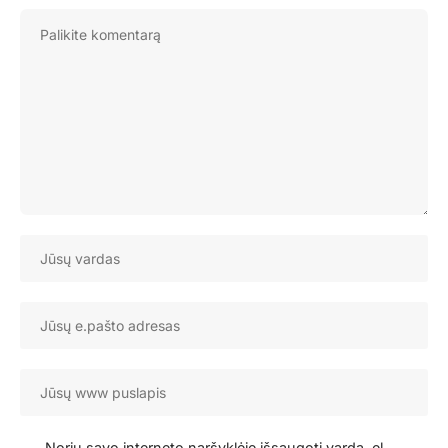
Noriu savo interneto naršyklėje išsaugoti vardą, el.