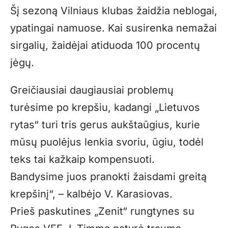
Šį sezoną Vilniaus klubas žaidžia neblogai,
ypatingai namuose. Kai susirenka nemažai
sirgalių, žaidėjai atiduoda 100 procentų
jėgų.
Greičiausiai daugiausiai problemų
turėsime po krepšiu, kadangi „Lietuvos
rytas“ turi tris gerus aukštaūgius, kurie
mūsų puolėjus lenkia svoriu, ūgiu, todėl
teks tai kažkaip kompensuoti.
Bandysime juos pranokti žaisdami greitą
krepšinį“, – kalbėjo V. Karasiovas.
Prieš paskutines „Zenit“ rungtynes su