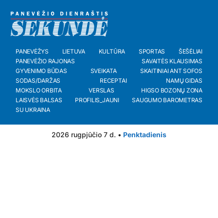
PANEVĖŽYS
LIETUVA
KULTŪRA
SPORTAS
ŠEŠĖLIAI
PANEVĖŽIO RAJONAS
SAVAITĖS KLAUSIMAS
GYVENIMO BŪDAS
SVEIKATA
SKAITINIAI ANT SOFOS
SODAS/DARŽAS
RECEPTAI
NAMŲ GIDAS
MOKSLO ORBITA
VERSLAS
HIGSO BOZONŲ ZONA
LAISVĖS BALSAS
PROFILIS_JAUNI
SAUGUMO BAROMETRAS
SU UKRAINA
2026 rugpjūčio 7 d. •
Penktadienis