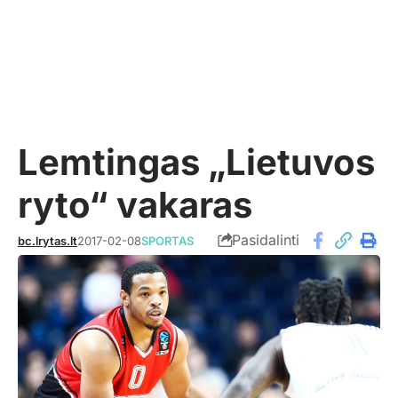
Lemtingas „Lietuvos
ryto“ vakaras
Pasidalinti
bc.lrytas.lt
2017-02-08
SPORTAS