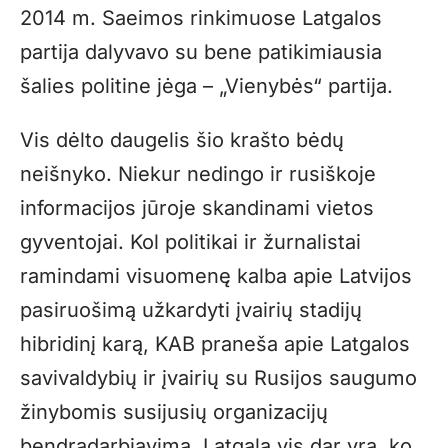
2014 m. Saeimos rinkimuose Latgalos
partija dalyvavo su bene patikimiausia
šalies politine jėga – „Vienybės“ partija.
Vis dėlto daugelis šio krašto bėdų
neišnyko. Niekur nedingo ir rusiškoje
informacijos jūroje skandinami vietos
gyventojai. Kol politikai ir žurnalistai
ramindami visuomenę kalba apie Latvijos
pasiruošimą užkardyti įvairių stadijų
hibridinį karą, KAB praneša apie Latgalos
savivaldybių ir įvairių su Rusijos saugumo
žinybomis susijusių organizacijų
bendradarbiavimą. Latgala vis dar yra, ko