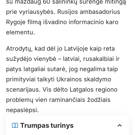
su maždaug 60 šalininkų surengė mitingą
prie vyriausybės. Rusijos ambasadorius
Rygoje filmą išvadino informacinio karo
elementu.
Atrodytų, kad dėl jo Latvijoje kaip reta
sužydėjo vienybė – latviai, rusakalbiai ir
patys latgaliai sutarė, jog negalima taip
primityviai taikyti Ukrainos skaldymo
scenarijaus. Vis dėlto Latgalos regiono
problemų vien raminančiais žodžiais
nepaslėpsi.
Trumpas turinys