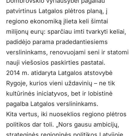
Dombrovskio vyriausybei pagaliau
patvirtinus Latgalos plėtros planą, į
regiono ekonomiką įlieta keli šimtai
milijonų eurų: sparčiau imti tvarkyti keliai,
padidėjo parama pradedantiesiems
verslininkams, renovuojami seni ir statomi
nauji viešosios paskirties pastatai.
2014 m. atidaryta Latgalos atstovybė
Rygoje, kurios vieni uždavinių – ne tik
kultūrinės iniciatyvos, bet ir lobistinė
pagalba Latgalos verslininkams.
Kita vertus, iki nuoseklios regiono plėtros
politikos dar toli. „Nors gausu ambicijų,
strateginės regioninės politikos Latvijoje