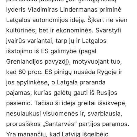
lyderis Vladimiras Lindermanas priminė
Latgalos autonomijos idėją. Šįkart ne vien
kultūrinės, bet ir ekonominės. Svarstyti
įvairūs variantai, tarp jų ir Latgalos
išstojimo iš ES galimybė (pagal
Grenlandijos pavyzdį), motyvuojant tuo,
kad 80 proc. ES pinigų nusėda Rygoje ir
jos apylinkėse, o Latgala praranda
pajamas, kurias galėtų gauti iš Rusijos
pasienio. Tačiau ši idėja greitai išsikvėpė,
nesulaukusi visuomenės ir, svarbiausia,
prorusiškos „Santarvės“ partijos paramos.
Yra manančių, kad Latviją išgelbėjo