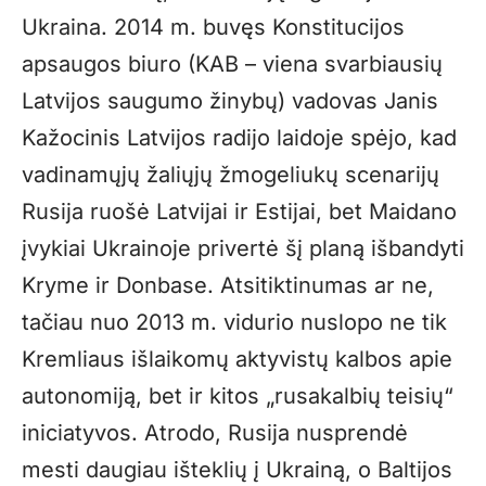
Ukraina. 2014 m. buvęs Konstitucijos
apsaugos biuro (KAB – viena svarbiausių
Latvijos saugumo žinybų) vadovas Janis
Kažocinis Latvijos radijo laidoje spėjo, kad
vadinamųjų žaliųjų žmogeliukų scenarijų
Rusija ruošė Latvijai ir Estijai, bet Maidano
įvykiai Ukrainoje privertė šį planą išbandyti
Kryme ir Donbase. Atsitiktinumas ar ne,
tačiau nuo 2013 m. vidurio nuslopo ne tik
Kremliaus išlaikomų aktyvistų kalbos apie
autonomiją, bet ir kitos „rusakalbių teisių“
iniciatyvos. Atrodo, Rusija nusprendė
mesti daugiau išteklių į Ukrainą, o Baltijos