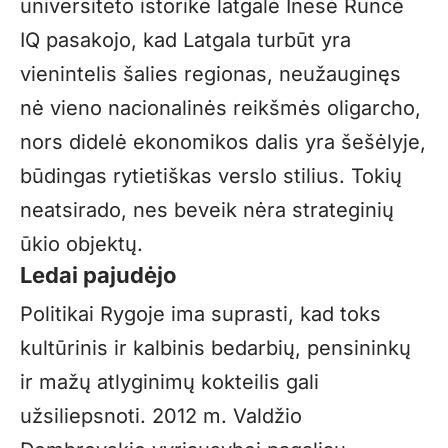
universiteto istorikė latgalė Inesė Runcė
IQ pasakojo, kad Latgala turbūt yra
vienintelis šalies regionas, neužauginęs
nė vieno nacionalinės reikšmės oligarcho,
nors didelė ekonomikos dalis yra šešėlyje,
būdingas rytietiškas verslo stilius. Tokių
neatsirado, nes beveik nėra strateginių
ūkio objektų.
Ledai pajudėjo
Politikai Rygoje ima suprasti, kad toks
kultūrinis ir kalbinis bedarbių, pensininkų
ir mažų atlyginimų kokteilis gali
užsiliepsnoti. 2012 m. Valdžio