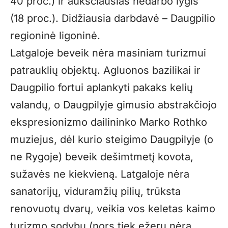
40 proc.) ir aukščiausias nedarbo lygis
(18 proc.). Didžiausia darbdavė – Daugpilio
regioninė ligoninė.
Latgaloje beveik nėra masiniam turizmui
patrauklių objektų. Agluonos bazilikai ir
Daugpilio fortui aplankyti pakaks kelių
valandų, o Daugpilyje gimusio abstrakčiojo
ekspresionizmo dailininko Marko Rothko
muziejus, dėl kurio steigimo Daugpilyje (o
ne Rygoje) beveik dešimtmetį kovota,
sužavės ne kiekvieną. Latgaloje nėra
sanatorijų, viduramžių pilių, trūksta
renovuotų dvarų, veikia vos keletas kaimo
turizmo sodybų (nors tiek ežerų nėra