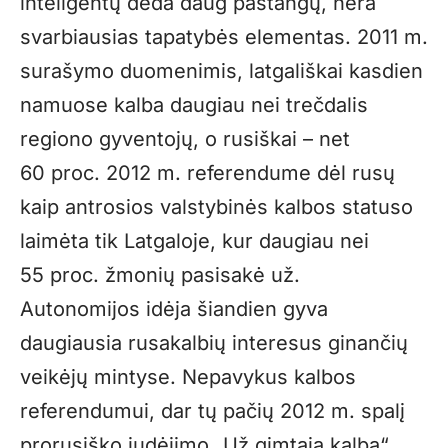
inteligentų deda daug pastangų, nėra
svarbiausias tapatybės elementas. 2011 m.
surašymo duomenimis, latgališkai kasdien
namuose kalba daugiau nei trečdalis
regiono gyventojų, o rusiškai – net
60 proc. 2012 m. referendume dėl rusų
kaip antrosios valstybinės kalbos statuso
laimėta tik Latgaloje, kur daugiau nei
55 proc. žmonių pasisakė už.
Autonomijos idėja šiandien gyva
daugiausia rusakalbių interesus ginančių
veikėjų mintyse. Nepavykus kalbos
referendumui, dar tų pačių 2012 m. spalį
prorusiško judėjimo „Už gimtąją kalbą“