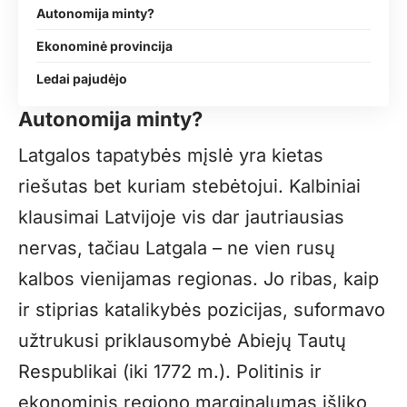
Autonomija minty?
Ekonominė provincija
Ledai pajudėjo
Autonomija minty?
Latgalos tapatybės mįslė yra kietas
riešutas bet kuriam stebėtojui. Kalbiniai
klausimai Latvijoje vis dar jautriausias
nervas, tačiau Latgala – ne vien rusų
kalbos vienijamas regionas. Jo ribas, kaip
ir stiprias katalikybės pozicijas, suformavo
užtrukusi priklausomybė Abiejų Tautų
Respublikai (iki 1772 m.). Politinis ir
ekonominis regiono marginalumas išliko