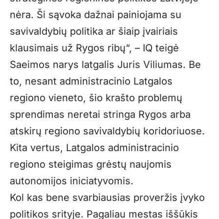
nėra. Ši sąvoka dažnai painiojama su
savivaldybių politika ar šiaip įvairiais
klausimais už Rygos ribų“, – IQ teigė
Saeimos narys latgalis Juris Viliumas. Be
to, nesant administracinio Latgalos
regiono vieneto, šio krašto problemų
sprendimas neretai stringa Rygos arba
atskirų regiono savivaldybių koridoriuose.
Kita vertus, Latgalos administracinio
regiono steigimas grėstų naujomis
autonomijos iniciatyvomis.
Kol kas bene svarbiausias proveržis įvyko
politikos srityje. Pagaliau mestas iššūkis