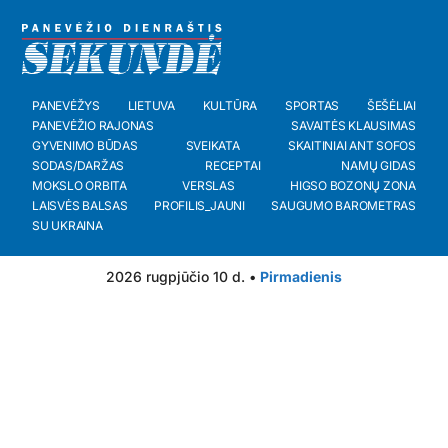
PANEVĖŽYS
LIETUVA
KULTŪRA
SPORTAS
ŠEŠĖLIAI
PANEVĖŽIO RAJONAS
SAVAITĖS KLAUSIMAS
GYVENIMO BŪDAS
SVEIKATA
SKAITINIAI ANT SOFOS
SODAS/DARŽAS
RECEPTAI
NAMŲ GIDAS
MOKSLO ORBITA
VERSLAS
HIGSO BOZONŲ ZONA
LAISVĖS BALSAS
PROFILIS_JAUNI
SAUGUMO BAROMETRAS
SU UKRAINA
2026 rugpjūčio 10 d. •
Pirmadienis