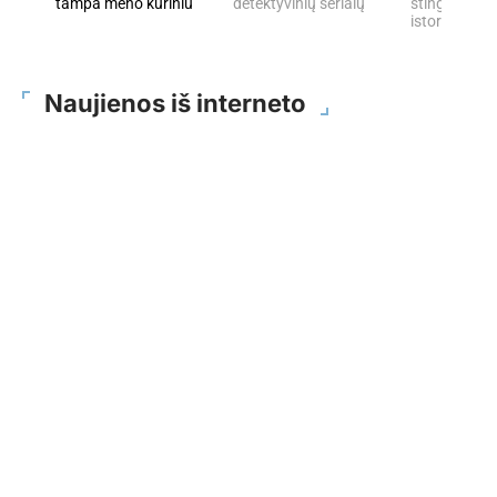
tampa meno kūriniu
detektyvinių serialų
stingdančių 
istorijų
Naujienos iš interneto