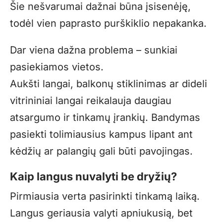
Šie nešvarumai dažnai būna įsisenėję,
todėl vien paprasto purškiklio nepakanka.
Dar viena dažna problema – sunkiai
pasiekiamos vietos.
Aukšti langai, balkonų stiklinimas ar dideli
vitrininiai langai reikalauja daugiau
atsargumo ir tinkamų įrankių. Bandymas
pasiekti tolimiausius kampus lipant ant
kėdžių ar palangių gali būti pavojingas.
Kaip langus nuvalyti be dryžių?
Pirmiausia verta pasirinkti tinkamą laiką.
Langus geriausia valyti apniukusią, bet