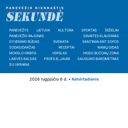
PANEVĖŽYS
LIETUVA
KULTŪRA
SPORTAS
ŠEŠĖLIAI
PANEVĖŽIO RAJONAS
SAVAITĖS KLAUSIMAS
GYVENIMO BŪDAS
SVEIKATA
SKAITINIAI ANT SOFOS
SODAS/DARŽAS
RECEPTAI
NAMŲ GIDAS
MOKSLO ORBITA
VERSLAS
HIGSO BOZONŲ ZONA
LAISVĖS BALSAS
PROFILIS_JAUNI
SAUGUMO BAROMETRAS
SU UKRAINA
2026 rugpjūčio 6 d. •
Ketvirtadienis