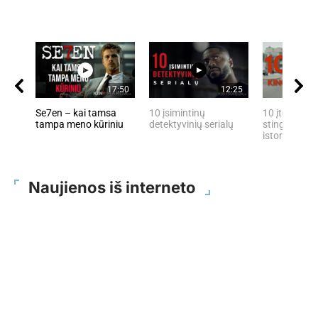
17:50
12:25
Se7en – kai tamsa
10 įsimintinų
10 įtemptų, 
tampa meno kūriniu
detektyvinių serialų
stingdančių 
istorijų
Naujienos iš interneto