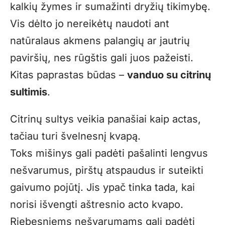
kalkių žymes ir sumažinti dryžių tikimybę.
Vis dėlto jo nereikėtų naudoti ant
natūralaus akmens palangių ar jautrių
paviršių, nes rūgštis gali juos pažeisti.
Kitas paprastas būdas –
vanduo su citrinų
sultimis
.
Citrinų sultys veikia panašiai kaip actas,
tačiau turi švelnesnį kvapą.
Toks mišinys gali padėti pašalinti lengvus
nešvarumus, pirštų atspaudus ir suteikti
gaivumo pojūtį. Jis ypač tinka tada, kai
norisi išvengti aštresnio acto kvapo.
Riebesniems nešvarumams gali padėti