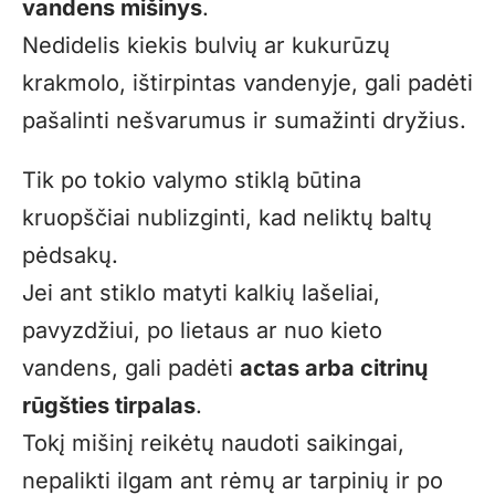
vandens mišinys
.
Nedidelis kiekis bulvių ar kukurūzų
krakmolo, ištirpintas vandenyje, gali padėti
pašalinti nešvarumus ir sumažinti dryžius.
Tik po tokio valymo stiklą būtina
kruopščiai nublizginti, kad neliktų baltų
pėdsakų.
Jei ant stiklo matyti kalkių lašeliai,
pavyzdžiui, po lietaus ar nuo kieto
vandens, gali padėti
actas arba citrinų
rūgšties tirpalas
.
Tokį mišinį reikėtų naudoti saikingai,
nepalikti ilgam ant rėmų ar tarpinių ir po