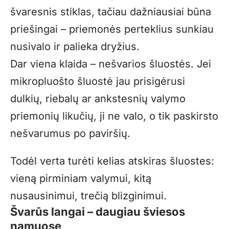
švaresnis stiklas, tačiau dažniausiai būna
priešingai – priemonės perteklius sunkiau
nusivalo ir palieka dryžius.
Dar viena klaida – nešvarios šluostės. Jei
mikropluošto šluostė jau prisigėrusi
dulkių, riebalų ar ankstesnių valymo
priemonių likučių, ji ne valo, o tik paskirsto
nešvarumus po paviršių.
Todėl verta turėti kelias atskiras šluostes:
vieną pirminiam valymui, kitą
nusausinimui, trečią blizginimui.
Švarūs langai – daugiau šviesos
namuose