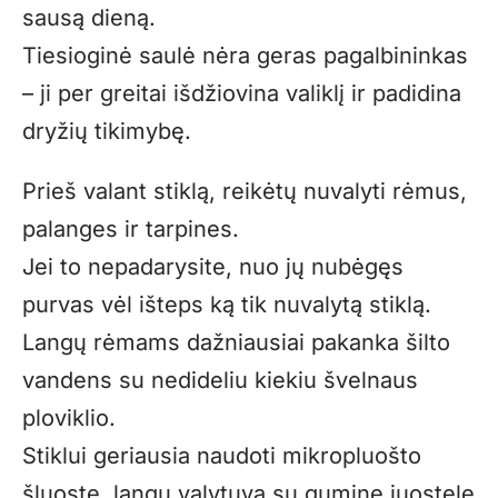
sausą dieną.
Tiesioginė saulė nėra geras pagalbininkas
– ji per greitai išdžiovina valiklį ir padidina
dryžių tikimybę.
Prieš valant stiklą, reikėtų nuvalyti rėmus,
palanges ir tarpines.
Jei to nepadarysite, nuo jų nubėgęs
purvas vėl išteps ką tik nuvalytą stiklą.
Langų rėmams dažniausiai pakanka šilto
vandens su nedideliu kiekiu švelnaus
ploviklio.
Stiklui geriausia naudoti mikropluošto
šluostę, langų valytuvą su gumine juostele