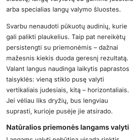
arba specialias langų valymo šluostes.
Svarbu nenaudoti pūkuotų audinių, kurie
gali palikti plaukelius. Taip pat nereikėtų
persistengti su priemonėmis – dažnai
mažesnis kiekis duoda geresnį rezultatą.
Valant langus naudinga laikytis paprastos
taisyklės: vieną stiklo pusę valyti
vertikaliais judesiais, kitą – horizontaliais.
Jei vėliau liks dryžių, bus lengviau
suprasti, kurioje pusėje jie atsirado.
Natūralios priemonės langams valyti
Langams valyti nebūtina visada rinktis