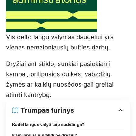
Vis dėlto langų valymas daugeliui yra
vienas nemaloniausių buities darbų.
Dryžiai ant stiklo, sunkiai pasiekiami
kampai, prilipusios dulkės, vabzdžių
žymės ar kalkių nuosėdos gali greitai
atimti kantrybę.
Trumpas turinys
Kodėl langus valyti taip sudėtinga?
Kaip langus nuvalyti be dryžių?