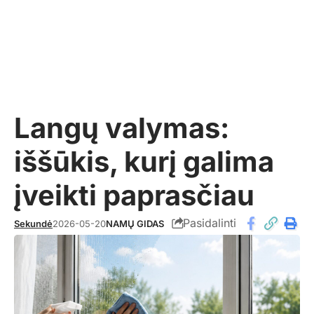
Langų valymas:
iššūkis, kurį galima
įveikti paprasčiau
Pasidalinti
Sekundė
2026-05-20
NAMŲ GIDAS