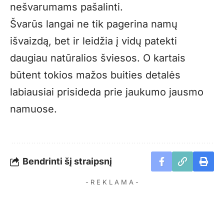
nešvarumams pašalinti.
Švarūs langai ne tik pagerina namų
išvaizdą, bet ir leidžia į vidų patekti
daugiau natūralios šviesos. O kartais
būtent tokios mažos buities detalės
labiausiai prisideda prie jaukumo jausmo
namuose.
Bendrinti šį straipsnį
- R E K L A M A -