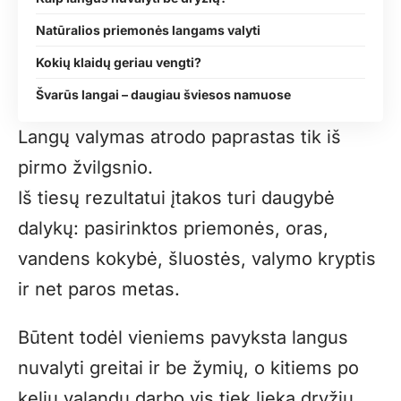
Natūralios priemonės langams valyti
Kokių klaidų geriau vengti?
Švarūs langai – daugiau šviesos namuose
Langų valymas atrodo paprastas tik iš
pirmo žvilgsnio.
Iš tiesų rezultatui įtakos turi daugybė
dalykų: pasirinktos priemonės, oras,
vandens kokybė, šluostės, valymo kryptis
ir net paros metas.
Būtent todėl vieniems pavyksta langus
nuvalyti greitai ir be žymių, o kitiems po
kelių valandų darbo vis tiek lieka dryžių.