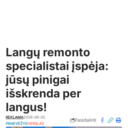
Langų remonto
specialistai įspėja:
jūsų pinigai
išskrenda per
langus!
REKLAMA
2026-06-02
Pasidalinti
PANEVĖŽYS
VERSLAS