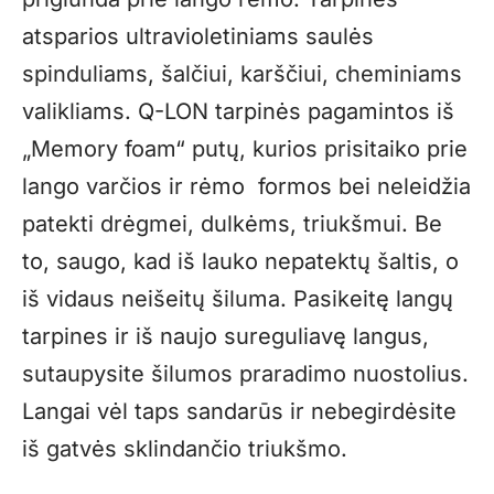
atsparios ultravioletiniams saulės
spinduliams, šalčiui, karščiui, cheminiams
valikliams. Q-LON tarpinės pagamintos iš
„Memory foam“ putų, kurios prisitaiko prie
lango varčios ir rėmo formos bei neleidžia
patekti drėgmei, dulkėms, triukšmui. Be
to, saugo, kad iš lauko nepatektų šaltis, o
iš vidaus neišeitų šiluma. Pasikeitę langų
tarpines ir iš naujo sureguliavę langus,
sutaupysite šilumos praradimo nuostolius.
Langai vėl taps sandarūs ir nebegirdėsite
iš gatvės sklindančio triukšmo.