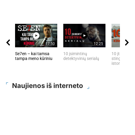
17:50
12:25
Se7en – kai tamsa
10 įsimintinų
10 įtemptų, 
tampa meno kūriniu
detektyvinių serialų
stingdančių 
istorijų
Naujienos iš interneto