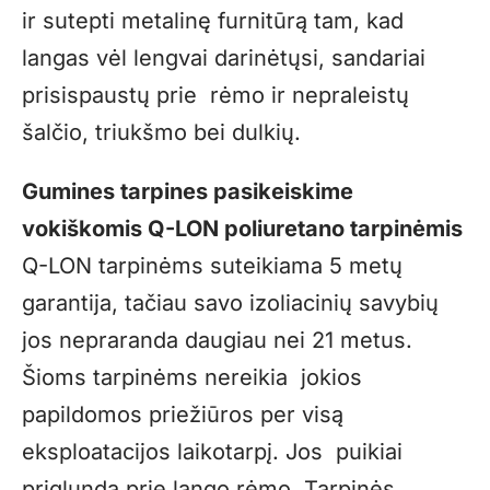
ir sutepti metalinę furnitūrą tam, kad
langas vėl lengvai darinėtųsi, sandariai
prisispaustų prie rėmo ir nepraleistų
šalčio, triukšmo bei dulkių.
Gumines tarpines pasikeiskime
vokiškomis Q-LON poliuretano tarpinėmis
Q-LON tarpinėms suteikiama 5 metų
garantija, tačiau savo izoliacinių savybių
jos nepraranda daugiau nei 21 metus.
Šioms tarpinėms nereikia jokios
papildomos priežiūros per visą
eksploatacijos laikotarpį. Jos puikiai
priglunda prie lango rėmo. Tarpinės