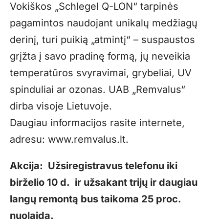
Vokiškos „Schlegel Q-LON“ tarpinės
pagamintos naudojant unikalų medžiagų
derinį, turi puikią „atmintį“ – suspaustos
grįžta į savo pradinę formą, jų neveikia
temperatūros svyravi­mai, grybeliai, UV
spinduliai ar ozonas. UAB „Remvalus“
dirba visoje Lietuvoje.
Daugiau informacijos rasite internete,
adresu:
www.remvalus.lt
.
Akcija: Užsiregistravus telefonu iki
birželio 10 d. ir užsakant trijų ir daugiau
langų remontą bus taikoma 25 proc.
nuolaida.