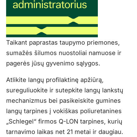
Taikant paprastas taupymo priemones,
sumažės šilumos nuostoliai namuose ir
pagerės jūsų gyvenimo sąlygos.
Atlikite langų profilaktinę apžiūrą,
sureguliuokite ir sutepkite langų lankstų
mechanizmus bei pasikeiskite gumines
langų tarpines į vokiškas poliuretanines
„Schlegel“ firmos Q-LON tarpines, kurių
tarnavimo laikas net 21 metai ir daugiau.