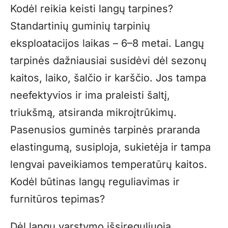
Kodėl reikia keisti langų tarpines?
Standartinių guminių tarpinių
eksploatacijos laikas – 6–8 metai. Langų
tarpinės dažniausiai susidėvi dėl sezonų
kaitos, laiko, šalčio ir karščio. Jos tampa
neefektyvios ir ima praleisti šaltį,
triukšmą, atsiranda mikroįtrūkimų.
Pasenusios guminės tarpinės praranda
elastingumą, susiploja, sukietėja ir tampa
lengvai paveikiamos temperatūrų kaitos.
Kodėl būtinas langų reguliavimas ir
furnitūros tepimas?
Dėl langų varstymo išsireguliuoja,