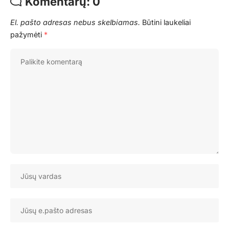
Komentarų: 0
El. pašto adresas nebus skelbiamas.
Būtini laukeliai
pažymėti
*