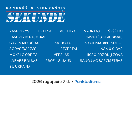
PANEVĖŽYS
LIETUVA
KULTŪRA
SPORTAS
ŠEŠĖLIAI
PANEVĖŽIO RAJONAS
SAVAITĖS KLAUSIMAS
GYVENIMO BŪDAS
SVEIKATA
SKAITINIAI ANT SOFOS
SODAS/DARŽAS
RECEPTAI
NAMŲ GIDAS
MOKSLO ORBITA
VERSLAS
HIGSO BOZONŲ ZONA
LAISVĖS BALSAS
PROFILIS_JAUNI
SAUGUMO BAROMETRAS
SU UKRAINA
2026 rugpjūčio 7 d. •
Penktadienis