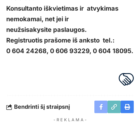
Konsultanto iškvietimas ir atvykimas
nemokamai, net jei ir
neužsisakysite paslaugos.
Registruotis prašome iš anksto tel.:
0 604 24268, 0 606 93229, 0 604 18095.
Bendrinti šį straipsnį
- R E K L A M A -