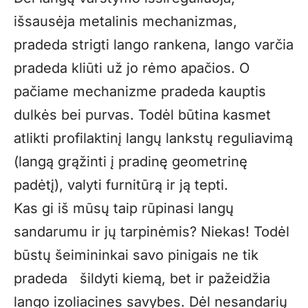
išsausėja metalinis mechanizmas,
pradeda strigti lango rankena, lango varčia
pradeda kliūti už jo rėmo apačios. O
pačiame mechanizme pradeda kauptis
dulkės bei purvas. Todėl būtina kasmet
atlikti profilaktinį langų lankstų reguliavimą
(langą grąžinti į pradinę geometrinę
padėtį), valyti furnitūrą ir ją tepti.
Kas gi iš mūsų taip rūpinasi langų
sandarumu ir jų tarpinėmis? Niekas! Todėl
būstų šeimininkai savo pinigais ne tik
pradeda šildyti kiemą, bet ir pažeidžia
lango izoliacines savybes. Dėl nesandarių