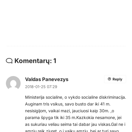
Komentarų: 1
Valdas Panevezys
Reply
2018-01-25 07:29
Ministerija socialine, o vykdo socialine diskriminacija.
Auginam tris vsikus, savo busto dar iki 41 m.
nesisigijom, vaikai mazi, jauciuosi kaip 30m. ,o
parama špyga tik iki 35 m.Kazkokia nesamone, jei
as sukuriau veliau seima tai dabar jau viskas.Gal ne i
amziu reik ziuret, o i vaiku amziu, bei ar turi savo