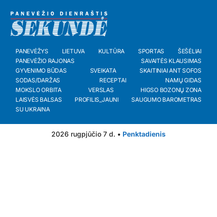
PANEVĖŽYS
LIETUVA
KULTŪRA
SPORTAS
ŠEŠĖLIAI
PANEVĖŽIO RAJONAS
SAVAITĖS KLAUSIMAS
GYVENIMO BŪDAS
SVEIKATA
SKAITINIAI ANT SOFOS
SODAS/DARŽAS
RECEPTAI
NAMŲ GIDAS
MOKSLO ORBITA
VERSLAS
HIGSO BOZONŲ ZONA
LAISVĖS BALSAS
PROFILIS_JAUNI
SAUGUMO BAROMETRAS
SU UKRAINA
2026 rugpjūčio 7 d. •
Penktadienis