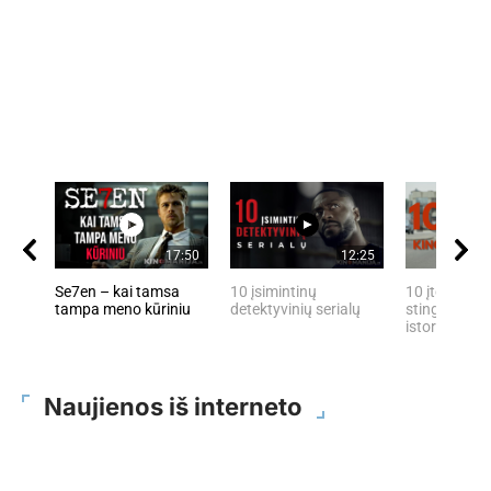
17:50
12:25
Se7en – kai tamsa
10 įsimintinų
10 įtemptų, 
tampa meno kūriniu
detektyvinių serialų
stingdančių 
istorijų
Naujienos iš interneto