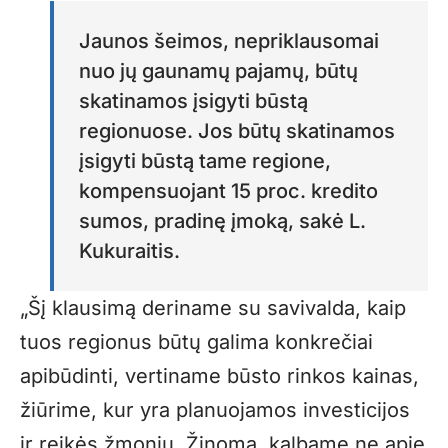
Jaunos šeimos, nepriklausomai
nuo jų gaunamų pajamų, būtų
skatinamos įsigyti būstą
regionuose. Jos būtų skatinamos
įsigyti būstą tame regione,
kompensuojant 15 proc. kredito
sumos, pradinę įmoką, sakė L.
Kukuraitis.
„Šį klausimą deriname su savivalda, kaip
tuos regionus būtų galima konkrečiai
apibūdinti, vertiname būsto rinkos kainas,
žiūrime, kur yra planuojamos investicijos
ir reikės žmonių. Žinoma, kalbame ne apie