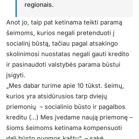
regionais.
Anot jo, taip pat ketinama teikti paramą
šeimoms, kurios negali pretenduoti į
socialinį būstą, tačiau pagal atsakingo
skolinimosi nuostatas negali gauti kredito
ir pasinaudoti valstybės parama būstui
įsigyti.
„Mes dabar turime apie 10 tūkst. šeimų,
kurios yra atsidūrusios tarp dviejų
priemonių – socialinio būsto ir pagalbos
kreditu (…) Mes įvedame naują priemonę –
šioms šeimoms ketinama kompensuoti
dalį būsto nuomos kaštų“, – sakė