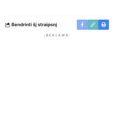
Bendrinti šį straipsnį
- R E K L A M A -