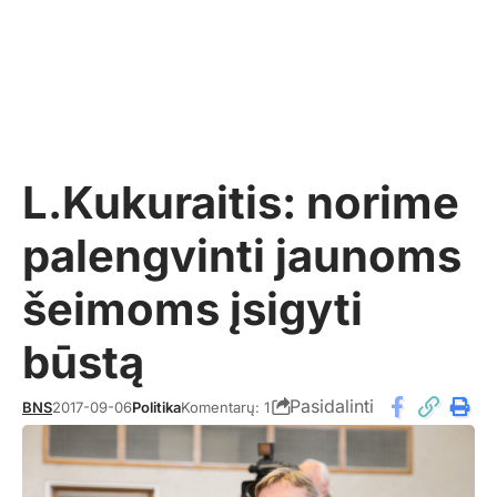
L.Kukuraitis: norime
palengvinti jaunoms
šeimoms įsigyti
būstą
Pasidalinti
BNS
2017-09-06
Politika
Komentarų: 1